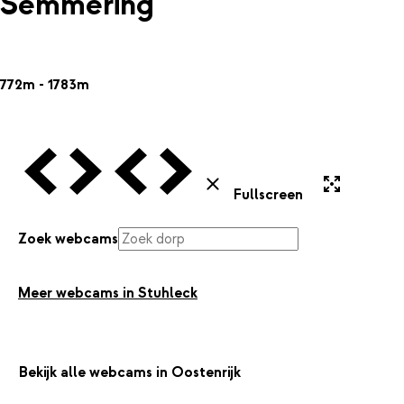
Semmering
772m - 1783m
Vorige Webcam
Volgende Webcam
Vorige Webcam
Volgende Webcam
Uitvergroten
Sluiten
Fullscreen
Zoek webcams
Meer webcams in Stuhleck
Bekijk alle webcams in Oostenrijk