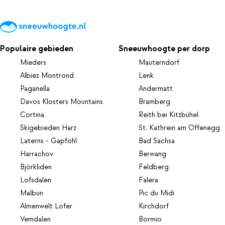
Populaire gebieden
Sneeuwhoogte per dorp
Mieders
Mauterndorf
Albiez Montrond
Lenk
Paganella
Andermatt
Davos Klosters Mountains
Bramberg
Cortina
Reith bei Kitzbühel
Skigebieden Harz
St. Kathrein am Offenegg
Laterns - Gapfohl
Bad Sachsa
Harrachov
Berwang
Björkliden
Feldberg
Lofsdalen
Falera
Malbun
Pic du Midi
Almenwelt Lofer
Kirchdorf
Vemdalen
Bormio