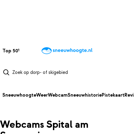
NAAR HOOFDINHOUD
Top 50
Webcams
Wintersportweer
Kaarten
Sneeuwverwacht
Sneeuwhoogte
Weer
Webcam
Sneeuwhistorie
Pistekaart
Rev
Webcams Spital am