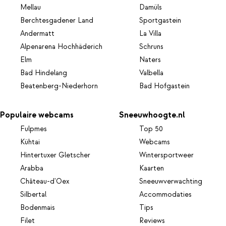
Mellau
Damüls
Berchtesgadener Land
Sportgastein
Andermatt
La Villa
Alpenarena Hochhäderich
Schruns
Elm
Naters
Bad Hindelang
Valbella
Beatenberg-Niederhorn
Bad Hofgastein
Populaire webcams
Sneeuwhoogte.nl
Fulpmes
Top 50
Kühtai
Webcams
Hintertuxer Gletscher
Wintersportweer
Arabba
Kaarten
Château-d'Oex
Sneeuwverwachting
Silbertal
Accommodaties
Bodenmais
Tips
Filet
Reviews