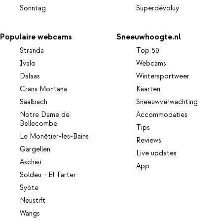
Sonntag
Superdévoluy
Populaire webcams
Sneeuwhoogte.nl
Stranda
Top 50
Ivalo
Webcams
Dalaas
Wintersportweer
Crans Montana
Kaarten
Saalbach
Sneeuwverwachting
Notre Dame de
Accommodaties
Bellecombe
Tips
Le Monêtier-les-Bains
Reviews
Gargellen
Live updates
Aschau
App
Soldeu - El Tarter
Syöte
Neustift
Wangs