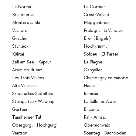
La Norma
Le Corbier
Brandnertal
Crest-Voland
Monterosa Ski
Muggenbrunn
Vallnord
Pralognan la Vanoise
Grächen
Breil (Brigels)
Stuhleck
Hochkrimml
Kühtai
Soldeu - El Tarter
Zell am See - Kaprun
La Plagne
Axalp ob Brienz
Gargellen
Les Trois Vallées
Champagny en Vanoise
Alta Valtellina
Haute
Skiparadies Sudelfeld
Ramsau
Steinplatte - Waidring
La Salle les Alpes
Gastein
Encamp
Tannheimer Tal
Pal - Arinsal
Obergurgl - Hochgurgl
Oberaichwald
Ventron
Sonntag - Buchboden