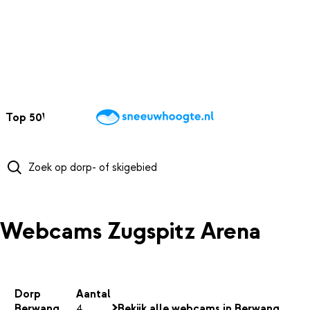
NAAR HOOFDINHOUD
Top 50
Webcams
Wintersportweer
Kaarten
Sneeuwverwacht
Webcams Zugspitz Arena
Dorp
Aantal
Berwang
4
Bekijk alle webcams in Berwang