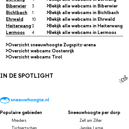
Biberwier
3
Bekijk alle webcams in Biberwier
Bichlbach
1
Bekijk alle webcams in Bichlbach
Ehrwald
10
Bekijk alle webcams in Ehrwald
Heiterwang
2
Bekijk alle webcams in Heiterwang
Lermoos
4
Bekijk alle webcams in Lermoos
Overzicht sneeuwhoogte Zugspitz-arena
Overzicht webcams Oostenrijk
Overzicht webcams Tirol
IN DE SPOTLIGHT
Populaire gebieden
Sneeuwhoogte per dorp
Mieders
Zell am Ziller
Tschiertschen
Janske Lazne