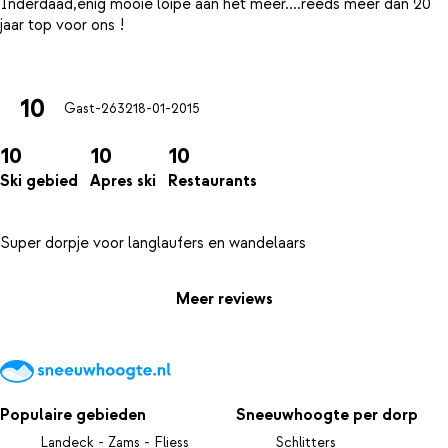
Inderdaad,enig mooie loipe aan het meer....reeds meer dan 20
jaar top voor ons !
10
Gast-2632
18-01-2015
10
10
10
Ski gebied
Apres ski
Restaurants
Meer reviews
Populaire gebieden
Sneeuwhoogte per dorp
Landeck - Zams - Fliess
Schlitters