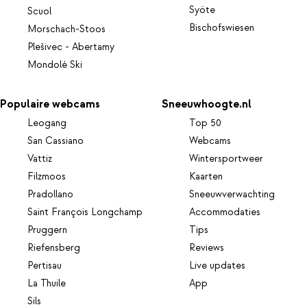
Syöte
Scuol
Bischofswiesen
Morschach-Stoos
Plešivec - Abertamy
Mondolè Ski
Populaire webcams
Sneeuwhoogte.nl
Leogang
Top 50
San Cassiano
Webcams
Vattiz
Wintersportweer
Filzmoos
Kaarten
Pradollano
Sneeuwverwachting
Saint François Longchamp
Accommodaties
Pruggern
Tips
Riefensberg
Reviews
Pertisau
Live updates
La Thuile
App
Sils