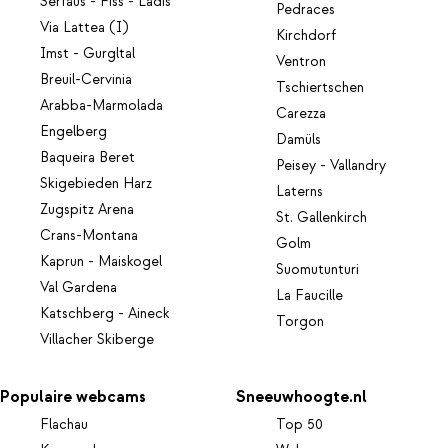
Serfaus - Fiss - Ladis
Pedraces
Via Lattea (I)
Kirchdorf
Imst - Gurgltal
Ventron
Breuil-Cervinia
Tschiertschen
Arabba-Marmolada
Carezza
Engelberg
Damüls
Baqueira Beret
Peisey - Vallandry
Skigebieden Harz
Laterns
Zugspitz Arena
St. Gallenkirch
Crans-Montana
Golm
Kaprun - Maiskogel
Suomutunturi
Val Gardena
La Faucille
Katschberg - Aineck
Torgon
Villacher Skiberge
Populaire webcams
Sneeuwhoogte.nl
Flachau
Top 50