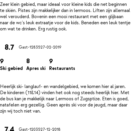
Zeer klein gebied, maar ideaal voor kleine kids die net beginnen
te skiën. Pistes zijn makkelijker dan in lermoos. Liften zijn allemaal
wel verouderd. Bovenin een mooi restaurant met een glijbaan
naar de wc's leuk extraatje voor de kids. Beneden een leuk tentje
8.7
Gast-12835
27-02-2019
9
8
9
Ski gebied
Apres ski
Restaurants
Heerlijk ski- langlauf- en wandelgebied, we komen hier al jaren.
De kinderen (11&14) vinden het ook nog steeds heerlijk hier. Met
de bus kan je makkelijk naar Lermoos of Zugsptize. Eten is goed,
natafelen erg gezellig. Geen après ski voor de jeugd, maar daar
7.4
Gast-12035
27-12-2018