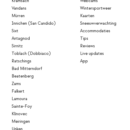
Kramsach
Webcams
Vandans
Wintersportweer
Mürren
Kaarten
Innichen (San Candido)
Sneeuwverwachting
Sixt
Accommodaties
Antagnod
Tips
Sirnitz
Reviews
Toblach (Dobbiaco)
Live updates
Ratschings
App
Bad Mitterndorf
Beatenberg
Zams
Falkert
Lamoura
Sainte-Foy
Klínovec
Meiringen
Unken