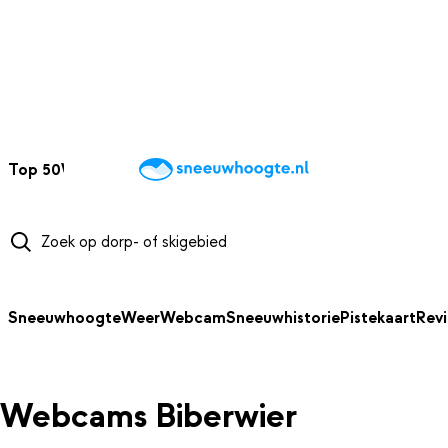
NAAR HOOFDINHOUD
Top 50
Webcams
Wintersportweer
Kaarten
Sneeuwverwacht
Sneeuwhoogte
Weer
Webcam
Sneeuwhistorie
Pistekaart
Rev
Webcams Biberwier