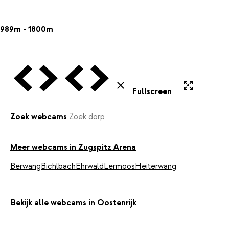
989m - 1800m
Vorige Webcam
Volgende Webcam
Vorige Webcam
Volgende Webcam
Uitvergroten
Sluiten
Fullscreen
Zoek webcams
Meer webcams in Zugspitz Arena
Berwang
Bichlbach
Ehrwald
Lermoos
Heiterwang
Bekijk alle webcams in Oostenrijk