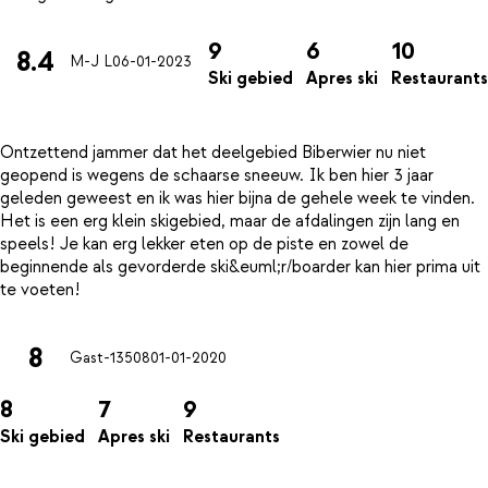
9
6
10
8.4
M-J L
06-01-2023
Ski gebied
Apres ski
Restaurants
Ontzettend jammer dat het deelgebied Biberwier nu niet
geopend is wegens de schaarse sneeuw. Ik ben hier 3 jaar
geleden geweest en ik was hier bijna de gehele week te vinden.
Het is een erg klein skigebied, maar de afdalingen zijn lang en
speels! Je kan erg lekker eten op de piste en zowel de
beginnende als gevorderde ski&euml;r/boarder kan hier prima uit
8
Gast-13508
01-01-2020
8
7
9
Ski gebied
Apres ski
Restaurants