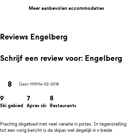
de piste? Geef je spieren dan weer wat welverdiende rust in de
sauna. Zo begin je de volgende dag weer fit aan je eerste
Meer aanbevolen accommodaties
afdaling.
Reviews Engelberg
Schrijf een review voor: Engelberg
8
Gast-11151
14-02-2018
9
7
8
Ski gebied
Apres ski
Restaurants
Prachtig skigebied met veel variatie in pistes. In tegenstelling
tot een vorig bericht is de skipas wel degelijk in n beide