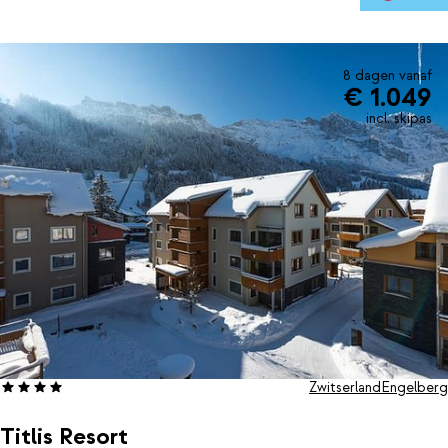
onderaan in het dorp en via deze tunnel kom je warm en droog bij
de receptie.
8 dagen vanaf
€ 1.049
incl. skipas
Zwitserland
Engelberg
Titlis Resort