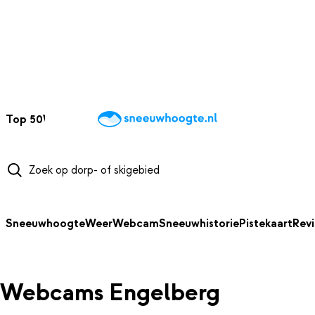
NAAR HOOFDINHOUD
Top 50
Webcams
Wintersportweer
Kaarten
Sneeuwverwacht
Sneeuwhoogte
Weer
Webcam
Sneeuwhistorie
Pistekaart
Rev
Webcams Engelberg