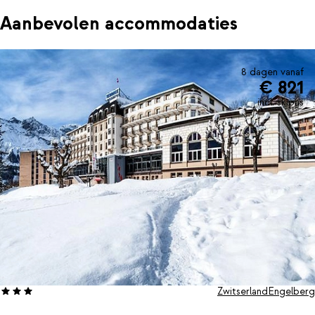
Aanbevolen accommodaties
8 dagen vanaf
€ 821
incl. skipas
Zwitserland
Engelberg