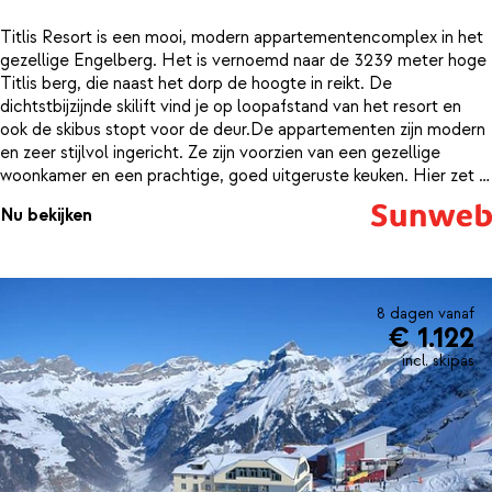
Titlis Resort is een mooi, modern appartementencomplex in het
gezellige Engelberg. Het is vernoemd naar de 3239 meter hoge
Titlis berg, die naast het dorp de hoogte in reikt. De
dichtstbijzijnde skilift vind je op loopafstand van het resort en
ook de skibus stopt voor de deur.De appartementen zijn modern
en zeer stijlvol ingericht. Ze zijn voorzien van een gezellige
woonkamer en een prachtige, goed uitgeruste keuken. Hier zet je
binnen een handomdraai een heerlijke maaltijd op tafel na een
Nu bekijken
dag skiën. Ook fijn na al die inspanning is het wellnesscenter van
het hotel. Hier kun je je even terugtrekken en weer helemaal
relaxen. Zo sta je de volgende dag weer fris op de piste.
8 dagen vanaf
€ 1.122
incl. skipas