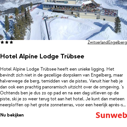
Zwitserland
Engelberg
Hotel Alpine Lodge Trübsee
Hotel Alpine Lodge Trübsee heeft een unieke ligging. Het
bevindt zich niet in de gezellige dorpskern van Engelberg, maar
halverwege de berg, temidden van de pistes. Vanuit hier heb je
dan ook een prachtig panoramisch uitzicht over de omgeving. 's
Ochtends ben je dus zo op pad en na een dag uitleven op de
piste, ski je zo weer terug tot aan het hotel. Je kunt dan meteen
neerploffen op het grote zonneterras, voor een heerlijk après-ski
drankje. De kamers zijn modern ingericht, maar met een knipoog
Nu bekijken
naar het verleden. Ook de gezellige koeienprints en foto's vind je
door het hele hotel terug. Ben je iets te enthousiast geweest op