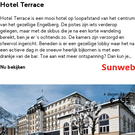
Hotel Terrace
Hotel Terrace is een mooi hotel op loopafstand van het centrum
van het gezellige Engelberg. De pistes zijn iets verderop
gelegen, maar met de skibus die je na een korte wandeling
bereikt, ben je er 's ochtends zo. De kamers zijn verzorgd en
sfeervol ingericht. Beneden is er een gezellige lobby waar het na
een actieve dag in de sneeuw heerlijk bijkomen is met een
drankje van de bar. Toe aan wat meer ontspanning? Dan kun je
terecht in het wellness-gedeelte van het hotel, waar je weer
Nu bekijken
helemaal tot rust komt in de sauna of het Turks stoombad.
4 dagen vanaf
€ 355
incl. skipas