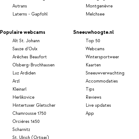
Autrans
Montgenèvre
Laterns - Gapfohl
Melchsee
Populaire webcams
Sneeuwhoogte.nl
Alt St. Johann
Top 50
Sauze d’Oulx
Webcams
Arêches Beaufort
Wintersportweer
Olsberg-Bruchhausen
Kaarten
Luz Ardiden
Sneeuwverwachting
Arzl
Accommodaties
Kleinarl
Tips
Herlikovice
Reviews
Hintertuxer Gletscher
Live updates
Chamrousse 1750
App
Orcières 1450
Scharnitz
St. Ulrich (Ortisei)