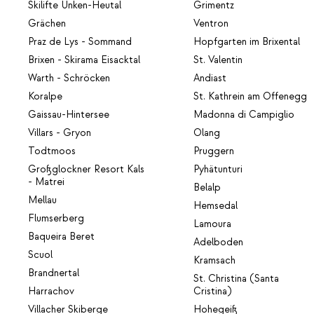
Skilifte Unken-Heutal
Grimentz
Grächen
Ventron
Praz de Lys - Sommand
Hopfgarten im Brixental
Brixen - Skirama Eisacktal
St. Valentin
Warth - Schröcken
Andiast
Koralpe
St. Kathrein am Offenegg
Gaissau-Hintersee
Madonna di Campiglio
Villars - Gryon
Olang
Todtmoos
Pruggern
Großglockner Resort Kals
Pyhätunturi
- Matrei
Belalp
Mellau
Hemsedal
Flumserberg
Lamoura
Baqueira Beret
Adelboden
Scuol
Kramsach
Brandnertal
St. Christina (Santa
Harrachov
Cristina)
Villacher Skiberge
Hohegeiß