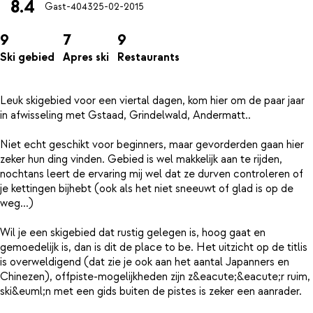
8.4
Gast-4043
25-02-2015
9
7
9
Ski gebied
Apres ski
Restaurants
Leuk skigebied voor een viertal dagen, kom hier om de paar jaar
in afwisseling met Gstaad, Grindelwald, Andermatt..
Niet echt geschikt voor beginners, maar gevorderden gaan hier
zeker hun ding vinden. Gebied is wel makkelijk aan te rijden,
nochtans leert de ervaring mij wel dat ze durven controleren of
je kettingen bijhebt (ook als het niet sneeuwt of glad is op de
weg...)
Wil je een skigebied dat rustig gelegen is, hoog gaat en
gemoedelijk is, dan is dit de place to be. Het uitzicht op de titlis
is overweldigend (dat zie je ook aan het aantal Japanners en
Chinezen), offpiste-mogelijkheden zijn z&eacute;&eacute;r ruim,
ski&euml;n met een gids buiten de pistes is zeker een aanrader.