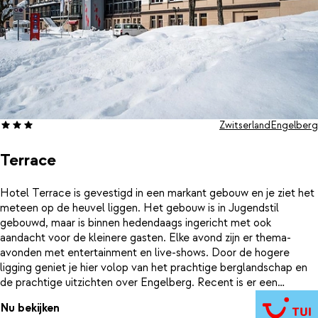
Zwitserland
Engelberg
Terrace
Hotel Terrace is gevestigd in een markant gebouw en je ziet het
meteen op de heuvel liggen. Het gebouw is in Jugendstil
gebouwd, maar is binnen hedendaags ingericht met ook
aandacht voor de kleinere gasten. Elke avond zijn er thema-
avonden met entertainment en live-shows. Door de hogere
ligging geniet je hier volop van het prachtige berglandschap en
de prachtige uitzichten over Engelberg. Recent is er een
verbindingstunnel met liften gebouwd, waardoor je ondergronds
Nu bekijken
vanuit het dorp direct naar het hotel kunt. Je parkeert de auto