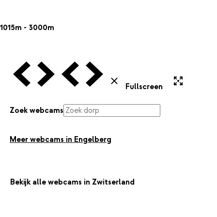
1015m - 3000m
Vorige Webcam
Volgende Webcam
Vorige Webcam
Volgende Webcam
Uitvergroten
Sluiten
Fullscreen
Zoek webcams
Meer webcams in Engelberg
Bekijk alle webcams in Zwitserland