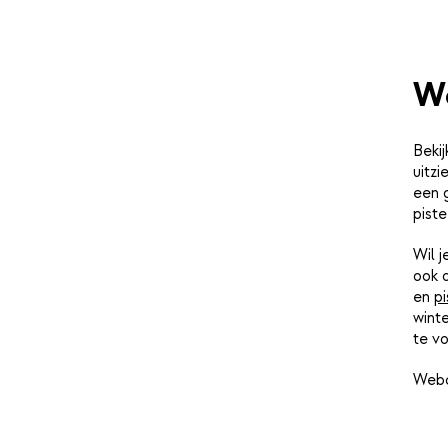
W
Bekij
uitz
een 
piste
Wil 
ook 
en
pi
winte
te vo
Webc