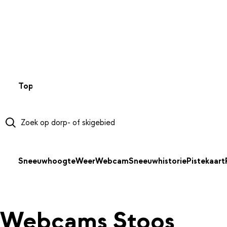
NAAR HOOFDINHOUD
Top 50
Webcams
Wintersportweer
Kaarten
Sneeuwverwa
Sneeuwhoogte
Weer
Webcam
Sneeuwhistorie
Pistekaart
Webcams Stoos