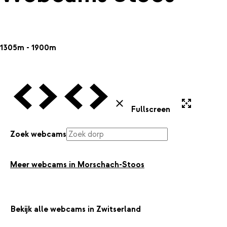
1305m - 1900m
Vorige Webcam
Volgende Webcam
Vorige Webcam
Volgende Webcam
Uitvergroten
Sluiten
Fullscreen
Zoek webcams
Meer webcams in Morschach-Stoos
Bekijk alle webcams in Zwitserland