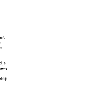
ent
en
e
d je
iews
blijf