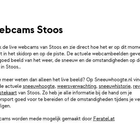
ebcams Stoos
k de live webcams van Stoos en zie direct hoe het er op dit mom
iet in het skidorp en op de piste. De actuele webcambeelden gev
goed beeld van het weer, de sneeuw en de omstandigheden op d
 in Stoos..
je meer weten dan alleen het live beeld? Op Sneeuwhoogte.nl vin
de actuele
sneeuwhoogte
,
weersverwachting
,
sneeuwhistorie
,
rev
stekaart
van Stoos. Zo heb je alle informatie bij de hand om je
rsport goed voor te bereiden of de omstandigheden tijdens je ver
lgen.
ams worden mede mogelijk gemaakt door
Feratel.at