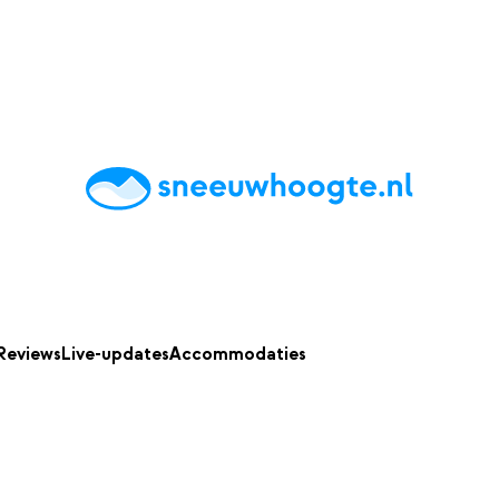
chting
Accommodaties
Tips
Reviews
Live updates
App
Reviews
Live-updates
Accommodaties