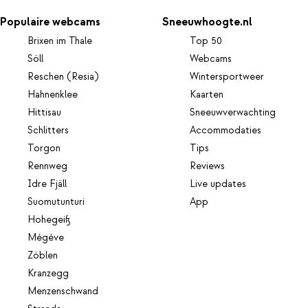
Populaire webcams
Sneeuwhoogte.nl
Brixen im Thale
Top 50
Söll
Webcams
Reschen (Resia)
Wintersportweer
Hahnenklee
Kaarten
Hittisau
Sneeuwverwachting
Schlitters
Accommodaties
Torgon
Tips
Rennweg
Reviews
Idre Fjäll
Live updates
Suomutunturi
App
Hohegeiß
Mégève
Zöblen
Kranzegg
Menzenschwand