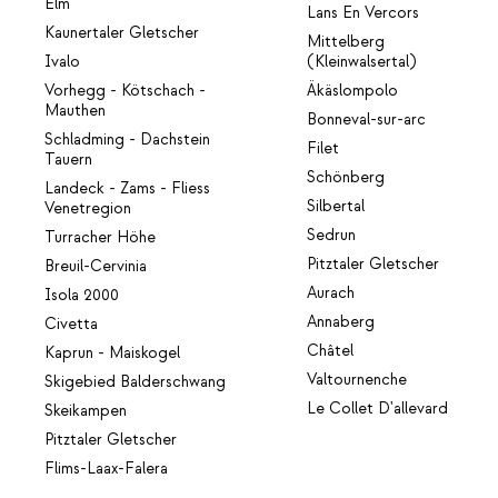
Elm
Lans En Vercors
Kaunertaler Gletscher
Mittelberg
Ivalo
(Kleinwalsertal)
Vorhegg - Kötschach -
Äkäslompolo
Mauthen
Bonneval-sur-arc
Schladming - Dachstein
Filet
Tauern
Schönberg
Landeck - Zams - Fliess
Silbertal
Venetregion
Sedrun
Turracher Höhe
Pitztaler Gletscher
Breuil-Cervinia
Aurach
Isola 2000
Annaberg
Civetta
Châtel
Kaprun - Maiskogel
Valtournenche
Skigebied Balderschwang
Le Collet D'allevard
Skeikampen
Pitztaler Gletscher
Flims-Laax-Falera