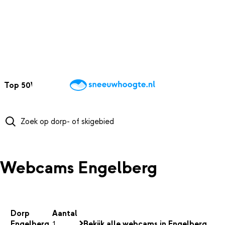
NAAR HOOFDINHOUD
Top 50
Webcams
Wintersportweer
Kaarten
Sneeuwverwacht
Webcams Engelberg
Dorp
Aantal
Engelberg
1
Bekijk alle webcams in Engelberg