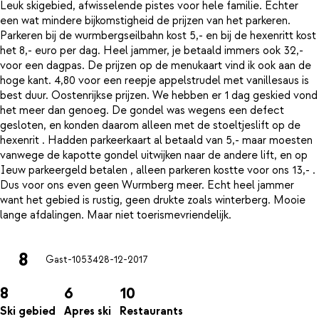
Leuk skigebied, afwisselende pistes voor hele familie. Echter
een wat mindere bijkomstigheid de prijzen van het parkeren.
Parkeren bij de wurmbergseilbahn kost 5,- en bij de hexenritt kost
het 8,- euro per dag. Heel jammer, je betaald immers ook 32,-
voor een dagpas. De prijzen op de menukaart vind ik ook aan de
hoge kant. 4,80 voor een reepje appelstrudel met vanillesaus is
best duur. Oostenrijkse prijzen. We hebben er 1 dag geskied vond
het meer dan genoeg. De gondel was wegens een defect
gesloten, en konden daarom alleen met de stoeltjeslift op de
hexenrit . Hadden parkeerkaart al betaald van 5,- maar moesten
vanwege de kapotte gondel uitwijken naar de andere lift, en op
Ieuw parkeergeld betalen , alleen parkeren kostte voor ons 13,- .
Dus voor ons even geen Wurmberg meer. Echt heel jammer
want het gebied is rustig, geen drukte zoals winterberg. Mooie
8
Gast-10534
28-12-2017
8
6
10
Ski gebied
Apres ski
Restaurants