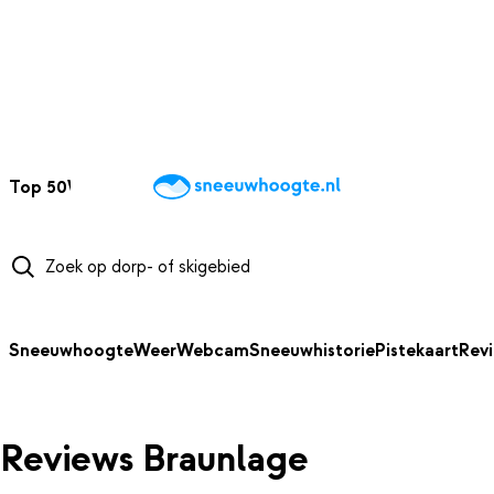
NAAR HOOFDINHOUD
Top 50
Webcams
Wintersportweer
Kaarten
Sneeuwverwacht
Sneeuwhoogte
Weer
Webcam
Sneeuwhistorie
Pistekaart
Rev
Reviews Braunlage