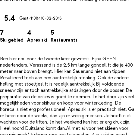
5.4
Gast-11084
10-02-2018
7
4
5
Ski gebied
Apres ski
Restaurants
Ben hier nou voor de tweede keer geweest. Bijna GEEN
nederlanders. Verassend is de 2,5 km lange gondellift die je 400
meter naar boven brengt. Hier kan Sauerland niet aan tippen.
Resulteerd toch aan een aantrekkelijk afdaling. Ook de andere
helling met stoeltjeslift is redelijk aantrekkelijk Bij voldoende
sneeuw zijn er toch aantrekkelijke afdalingen door de bossen.De
preparatie van de pistes is goed te noemen. In het dorp zijn veel
mogelijkheden voor skihuur en koop voor winterkleding. De
horeca is niet erg professioneel. Apres ski is er practisch niet. Ga
er heen door de weeks, dan zijn er weinig mensen. Je hoeft niet
wachten voor de liften. In het weekend kan het er erg druk zijn.
Heel noord Duitsland komt dan.Al met al voor het skieen voor
een midweek/ 3 dagen zeer aan te bevelen. 4 uur rijden vanaf