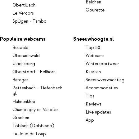
Belchen
Obertilliach
Gourette
Le Vercors
Splügen - Tambo
Populaire webcams
Sneeuwhoogte.nl
Bellwald
Top 50
Oberaichwald
Webcams
Ulrichsberg
Wintersportweer
Oberstdorf - Fellhorn
Kaarten
Bareges
Sneeuwverwachting
Rettenbach - Tiefenbach
Accommodaties
gl.
Tips
Hahnenklee
Reviews
Champagny en Vanoise
Live updates
Grächen
App
Toblach (Dobbiaco)
La Joue du Loup