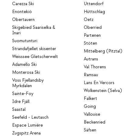
Carezza Ski
Uttendorf
Enontekiö
Hüttschlag
Obertauern
Oetz
Skigebied Saariselka &
Oberried
Inari
Partenen
Suomutunturi
Stöten
Strandafjellet skisenter
Mittelberg (Pitztal)
Weisssee Gletscherwelt
Autrans
Adamello Ski
Val Thorens
Monterosa Ski
Ramsau
Voss Fjellandsby
Lans En Vercors
Myrkdalen
Wolkenstein (Selva)
Sainte-Foy
Falkert
Idre Fjäll
Going
Saastal
Vallouise
Seefeld - Leutasch
Beckenried
Espace Lumière
Säfsen
Zugspitz Arena