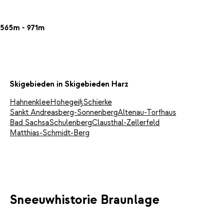
565m - 971m
Skigebieden in Skigebieden Harz
Hahnenklee
Hohegeiß
Schierke
Sankt Andreasberg-Sonnenberg
Altenau-Torfhaus
Bad Sachsa
Schulenberg
Clausthal-Zellerfeld
Matthias-Schmidt-Berg
Sneeuwhistorie Braunlage