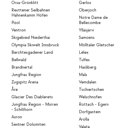
Orsa-Grönklitt
Gerlos
Reuttener Seilbahnen
Oberjoch
Hahnenkamm Höfen
Notre Dame de
Pizol
Bellecombe
Ventron
Ylläsjärvi
Skigebied Niederthai
Samoëns
Olympia Skiwelt Innsbruck
Mölltaler Gletscher
Berchtesgadener Land
Lélex
Bellwald
Tulfes
Brandnertal
Hasliberg
Jungfrau Region
Mals
Zugspitz Arena
Vemdalen
Åre
Tschiertschen
Glacier Des Diablerets
Welschnofen
Jungfrau Region - Mürren
Rottach - Egern
- Schilthorn
Dorfgastein
Auron
Arolla
Sextner Dolomiten
Valata