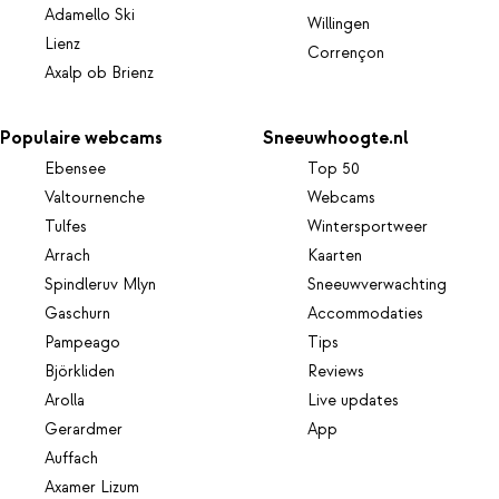
Adamello Ski
Willingen
Lienz
Corrençon
Axalp ob Brienz
Populaire webcams
Sneeuwhoogte.nl
Ebensee
Top 50
Valtournenche
Webcams
Tulfes
Wintersportweer
Arrach
Kaarten
Spindleruv Mlyn
Sneeuwverwachting
Gaschurn
Accommodaties
Pampeago
Tips
Björkliden
Reviews
Arolla
Live updates
Gerardmer
App
Auffach
Axamer Lizum