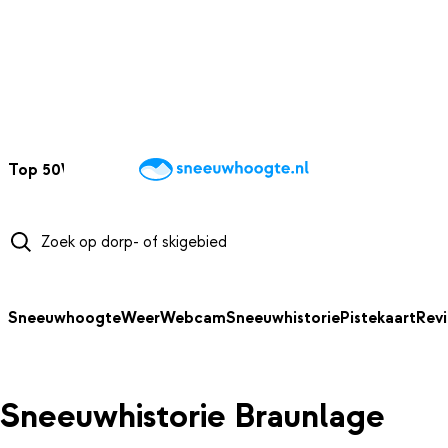
NAAR HOOFDINHOUD
Top 50
Webcams
Wintersportweer
Kaarten
Sneeuwverwacht
Sneeuwhoogte
Weer
Webcam
Sneeuwhistorie
Pistekaart
Rev
Sneeuwhistorie Braunlage