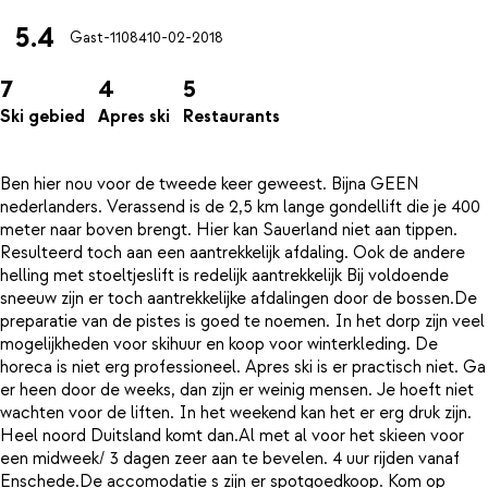
5.4
Gast-11084
10-02-2018
7
4
5
Ski gebied
Apres ski
Restaurants
Ben hier nou voor de tweede keer geweest. Bijna GEEN
nederlanders. Verassend is de 2,5 km lange gondellift die je 400
meter naar boven brengt. Hier kan Sauerland niet aan tippen.
Resulteerd toch aan een aantrekkelijk afdaling. Ook de andere
helling met stoeltjeslift is redelijk aantrekkelijk Bij voldoende
sneeuw zijn er toch aantrekkelijke afdalingen door de bossen.De
preparatie van de pistes is goed te noemen. In het dorp zijn veel
mogelijkheden voor skihuur en koop voor winterkleding. De
horeca is niet erg professioneel. Apres ski is er practisch niet. Ga
er heen door de weeks, dan zijn er weinig mensen. Je hoeft niet
wachten voor de liften. In het weekend kan het er erg druk zijn.
Heel noord Duitsland komt dan.Al met al voor het skieen voor
een midweek/ 3 dagen zeer aan te bevelen. 4 uur rijden vanaf
Enschede.De accomodatie s zijn er spotgoedkoop. Kom op