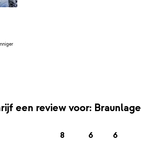
nniger
rijf een review voor: Braunlage
8
6
6