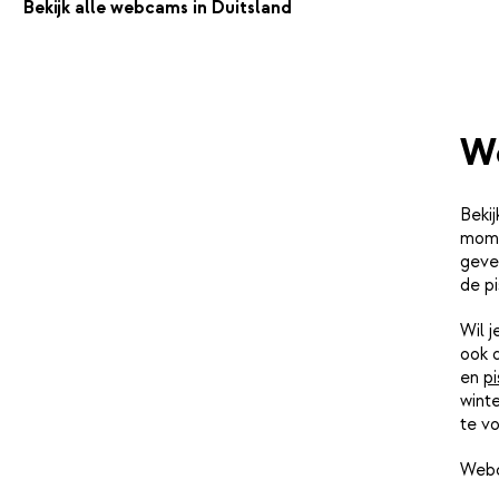
Bekijk alle webcams in Duitsland
W
Bekij
mome
geve
de pi
Wil 
ook 
en
pi
winte
te vo
Webc