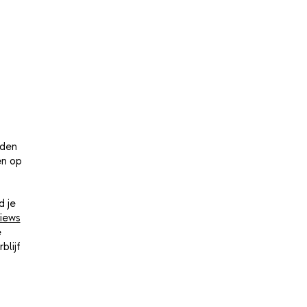
lden
en op
d je
iews
e
blijf