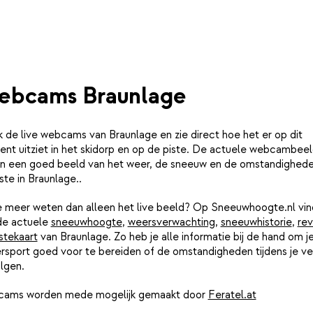
ebcams Braunlage
k de live webcams van Braunlage en zie direct hoe het er op dit
nt uitziet in het skidorp en op de piste. De actuele webcambee
n een goed beeld van het weer, de sneeuw en de omstandighed
ste in Braunlage..
je meer weten dan alleen het live beeld? Op Sneeuwhoogte.nl vin
de actuele
sneeuwhoogte
,
weersverwachting
,
sneeuwhistorie
,
rev
stekaart
van Braunlage. Zo heb je alle informatie bij de hand om j
rsport goed voor te bereiden of de omstandigheden tijdens je ver
lgen.
ams worden mede mogelijk gemaakt door
Feratel.at