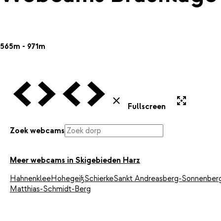
565m - 971m
Vorige Webcam
Volgende Webcam
Vorige Webcam
Volgende Webcam
Uitvergroten
Sluiten
Fullscreen
Zoek webcams
Meer webcams in Skigebieden Harz
Hahnenklee
Hohegeiß
Schierke
Sankt Andreasberg-Sonnenber
Matthias-Schmidt-Berg