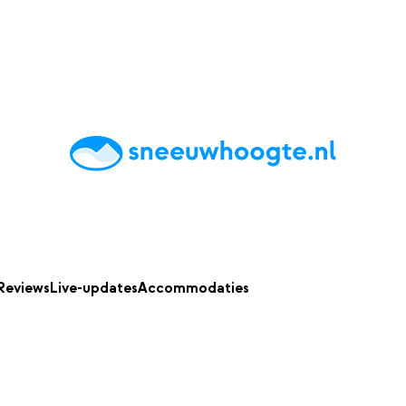
chting
Accommodaties
Tips
Reviews
Live updates
App
Reviews
Live-updates
Accommodaties