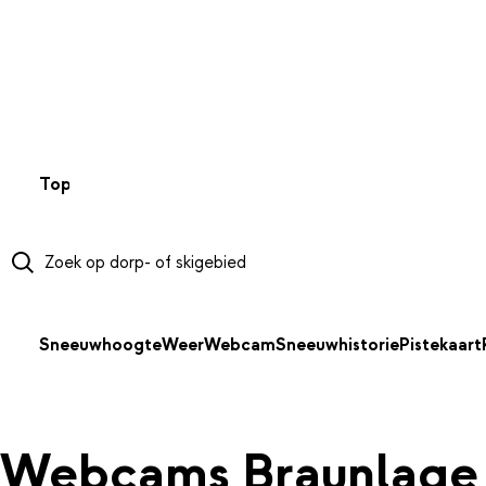
NAAR HOOFDINHOUD
Top 50
Webcams
Wintersportweer
Kaarten
Sneeuwverwa
Sneeuwhoogte
Weer
Webcam
Sneeuwhistorie
Pistekaart
Webcams Braunlage