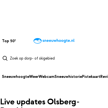
NAAR HOOFDINHOUD
Top 50
Webcams
Wintersportweer
Kaarten
Sneeuwverwacht
Sneeuwhoogte
Weer
Webcam
Sneeuwhistorie
Pistekaart
Rev
Live updates Olsberg-