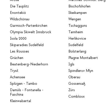
Die Tauplitz
Bischofshofen
Enontekiö
Skeikampen
Wildschönau
Wengen
Garmisch-Partenkirchen
Tschagguns
Olympia Skiwelt Innsbruck
Tannheim
Isola 2000
Herlikovice
Skiparadies Sudelfeld
Sudelfeld
Les Rousses
Bolsterlang
Grächen
Plagne Montalbert
Beatenberg-Niederhorn
Igls
Trysil
Spindleruv Mlyn
Achensee
Oberau
Splügen - Tambo
Gossensaß
Damüls - Fontanella -
Zürs
Faschina
Combloux
Kleinwalsertal