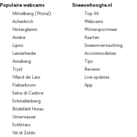
Populaire webcams
Sneeuwhoogte.nl
Mittelberg (Pitztal)
Top 50
Achenkirch
Webcams
Hinterglemm
Wintersportweer
Anzère
Kaarten
Lipno
Sneeuwverwachting
Lenzerheide
Accommodaties
Annaberg
Tips
Trysil
Reviews
Villard de Lans
Live updates
Fieberbrunn
App
Selva di Cadore
Schmallenberg
Bödefeld Hunau
Unterwasser
Schlitters
Val di Zoldo