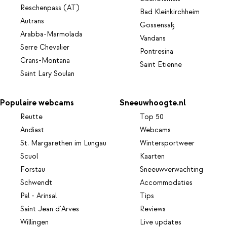
Reschenpass (AT)
Bad Kleinkirchheim
Autrans
Gossensaß
Arabba-Marmolada
Vandans
Serre Chevalier
Pontresina
Crans-Montana
Saint Etienne
Saint Lary Soulan
Populaire webcams
Sneeuwhoogte.nl
Reutte
Top 50
Andiast
Webcams
St. Margarethen im Lungau
Wintersportweer
Scuol
Kaarten
Forstau
Sneeuwverwachting
Schwendt
Accommodaties
Pal - Arinsal
Tips
Saint Jean d'Arves
Reviews
Willingen
Live updates