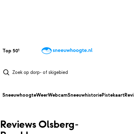
NAAR HOOFDINHOUD
Top 50
Webcams
Wintersportweer
Kaarten
Sneeuwverwacht
Sneeuwhoogte
Weer
Webcam
Sneeuwhistorie
Pistekaart
Rev
Reviews Olsberg-