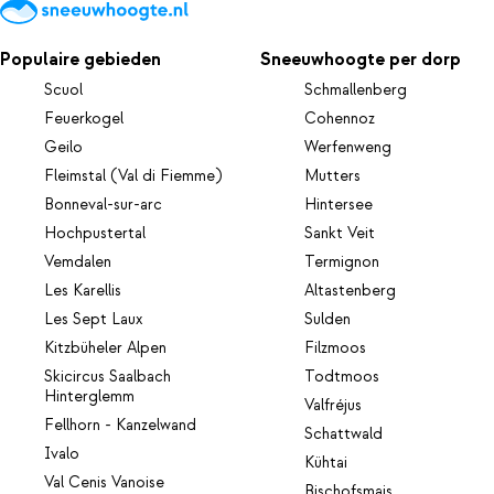
Populaire gebieden
Sneeuwhoogte per dorp
Scuol
Schmallenberg
Feuerkogel
Cohennoz
Geilo
Werfenweng
Fleimstal (Val di Fiemme)
Mutters
Bonneval-sur-arc
Hintersee
Hochpustertal
Sankt Veit
Vemdalen
Termignon
Les Karellis
Altastenberg
Les Sept Laux
Sulden
Kitzbüheler Alpen
Filzmoos
Skicircus Saalbach
Todtmoos
Hinterglemm
Valfréjus
Fellhorn - Kanzelwand
Schattwald
Ivalo
Kühtai
Val Cenis Vanoise
Bischofsmais