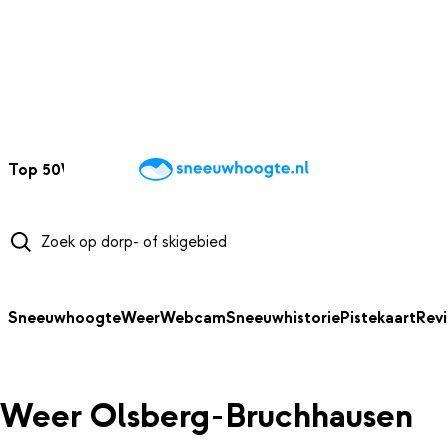
NAAR HOOFDINHOUD
Top 50
Webcams
Wintersportweer
Kaarten
Sneeuwverwacht
Sneeuwhoogte
Weer
Webcam
Sneeuwhistorie
Pistekaart
Rev
Weer Olsberg-Bruchhausen