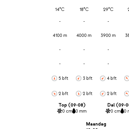
14°C
18°C
29°C
-
-
-
4100 m
4000 m
3900 m
3
-
-
-
-
-
-
5 bft
3 bft
4 bft
2 bft
2 bft
2 bft
Top (09-08)
Dal (09-0
0 cm
0 mm
0 cm
0
Maandag