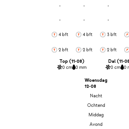
-
-
-
-
-
-
4 bft
4 bft
3 bft
2 bft
2 bft
2 bft
Top (11-08)
Dal (11-0
0 cm
0 mm
0 cm
0
Woensdag
12-08
Nacht
Ochtend
Middag
Avond