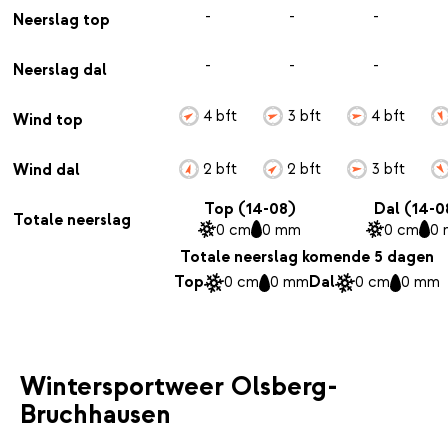
-
-
-
Neerslag top
-
-
-
Neerslag dal
4 bft
3 bft
4 bft
Wind top
2 bft
2 bft
3 bft
Wind dal
Top (14-08)
Dal (14-0
Totale neerslag
0 cm
0 mm
0 cm
0
Totale neerslag komende 5 dagen
Top
0 cm
0 mm
Dal
0 cm
0 mm
Wintersportweer Olsberg-
Bruchhausen