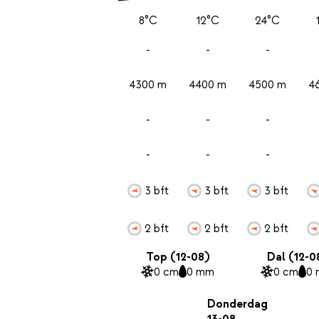
8°C
12°C
24°C
-
-
-
4300 m
4400 m
4500 m
4
-
-
-
-
-
-
3 bft
3 bft
3 bft
2 bft
2 bft
2 bft
Top (12-08)
Dal (12-0
0 cm
0 mm
0 cm
0
Donderdag