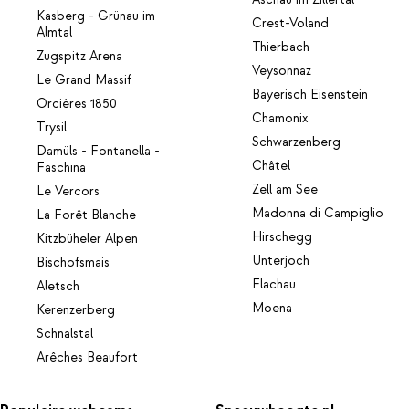
Aschau im Zillertal
Kasberg - Grünau im
Crest-Voland
Almtal
Thierbach
Zugspitz Arena
Veysonnaz
Le Grand Massif
Bayerisch Eisenstein
Orcières 1850
Chamonix
Trysil
Schwarzenberg
Damüls - Fontanella -
Châtel
Faschina
Zell am See
Le Vercors
Madonna di Campiglio
La Forêt Blanche
Hirschegg
Kitzbüheler Alpen
Unterjoch
Bischofsmais
Flachau
Aletsch
Moena
Kerenzerberg
Schnalstal
Arêches Beaufort