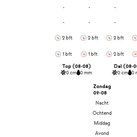
-
-
-
-
-
-
2 bft
2 bft
2 bft
1 bft
1 bft
2 bft
Top (08-08)
Dal (08-0
0 cm
0 mm
0 cm
0
Zondag
09-08
Nacht
Ochtend
Middag
Avond