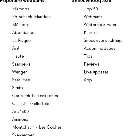
Populaire webcams
Sneeuwhoogte.nl
Filzmoos
Top 50
Kötschach-Mauthen
Webcams
Méaudre
Wintersportweer
Abondance
Kaarten
La Plagne
Sneeuwverwachting
Arzl
Accommodaties
Haute
Tips
Saariselka
Reviews
Wengen
Live updates
Saas-Fee
App
Sirnitz
Garmisch-Partenkirchen
Clausthal-Zellerfeld
Arc 1800
Aminona
Montchavin - Les Coches
Skeikampen