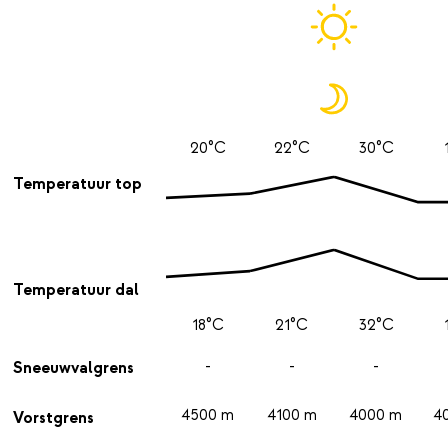
20°C
22°C
30°C
Temperatuur top
Temperatuur dal
18°C
21°C
32°C
-
-
-
Sneeuwvalgrens
4500 m
4100 m
4000 m
4
Vorstgrens