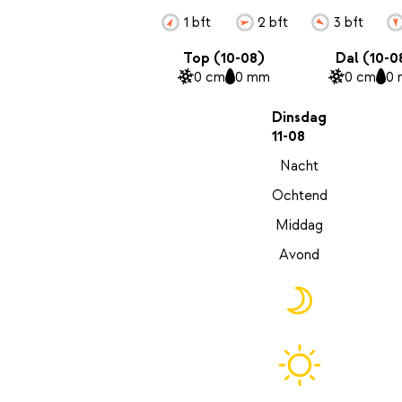
1 bft
2 bft
3 bft
Top (10-08)
Dal (10-0
0 cm
0 mm
0 cm
0
Dinsdag
11-08
Nacht
Ochtend
Middag
Avond