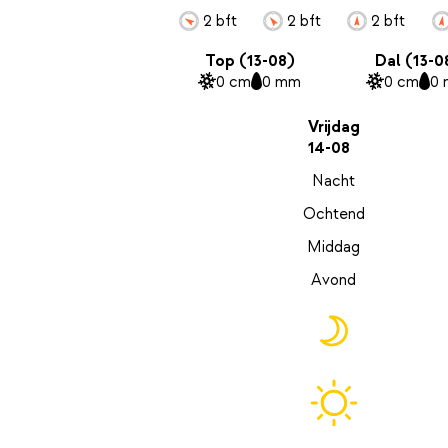
2 bft
2 bft
2 bft
Top (13-08)
Dal (13-0
0 cm
0 mm
0 cm
0
Vrijdag
14-08
Nacht
Ochtend
Middag
Avond