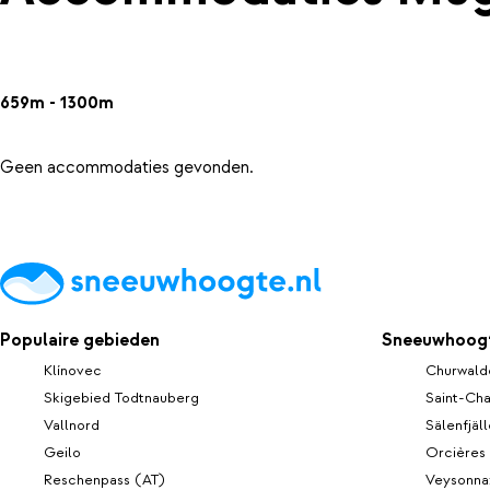
659m - 1300m
Geen accommodaties gevonden.
Populaire gebieden
Sneeuwhoogt
Klínovec
Churwald
Skigebied Todtnauberg
Saint-Cha
Vallnord
Sälenfjäl
Geilo
Orcières
Reschenpass (AT)
Veysonna