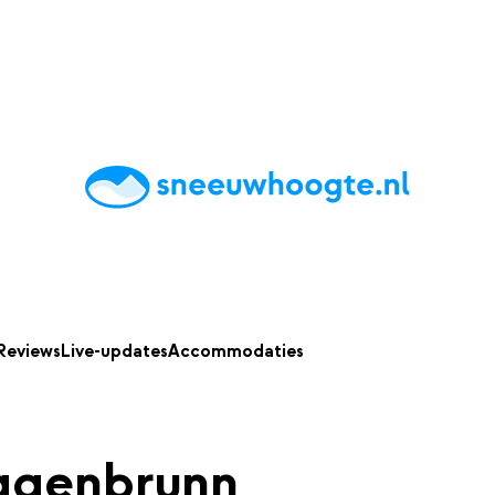
chting
Accommodaties
Tips
Reviews
Live updates
App
Reviews
Live-updates
Accommodaties
ggenbrunn