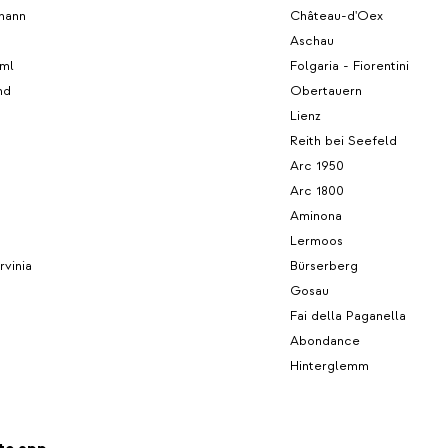
ohann
Château-d'Oex
Aschau
ml
Folgaria - Fiorentini
nd
Obertauern
Lienz
Reith bei Seefeld
Arc 1950
Arc 1800
Aminona
Lermoos
rvinia
Bürserberg
Gosau
Fai della Paganella
Abondance
Hinterglemm