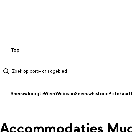
NAAR HOOFDINHOUD
Top 50
Webcams
Wintersportweer
Kaarten
Sneeuwverwa
Sneeuwhoogte
Weer
Webcam
Sneeuwhistorie
Pistekaart
Accommodaties Mu