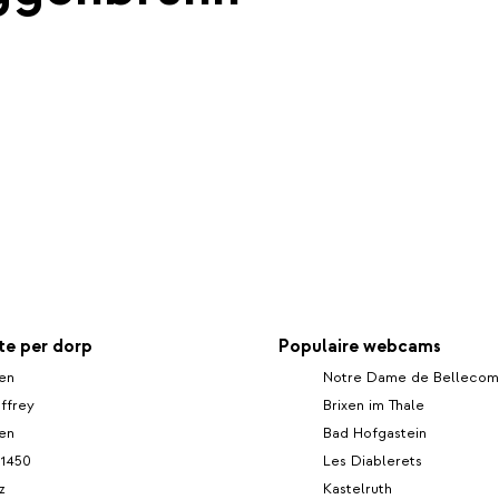
e per dorp
Populaire webcams
en
Notre Dame de Belleco
ffrey
Brixen im Thale
len
Bad Hofgastein
 1450
Les Diablerets
z
Kastelruth