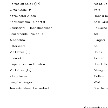
Portes du Soleil (Fr)
Alt St. J
Orsa-Grönklitt
Vars
Kitzbüheler Alpen
Hochkrim
Schwemmalm - Ultental
Saas Gru
Raurisertal - Hochalmbahnen
Le Sauze
Lenzerheide - Valbella
Arzl
Alpbachtal
Lungötz
Pillerseetal
Söll
Via Lattea (I)
Bruck
Enontekiö
Crozet
Skiparadies am Grünten
Breuil-Ce
Via Lattea (Fr)
Manigod
Riksgränsen
Colfosco
Jungfrau Region
Warth
Torrent-Bahnen Leukerbad
Steinhaus