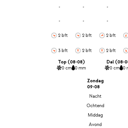
-
-
-
-
-
-
2 bft
2 bft
2 bft
3 bft
2 bft
2 bft
Top (08-08)
Dal (08-0
0 cm
0 mm
0 cm
0
Zondag
09-08
Nacht
Ochtend
Middag
Avond