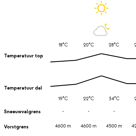
18°C
20°C
28°C
Temperatuur top
Temperatuur dal
19°C
22°C
34°C
-
-
-
Sneeuwvalgrens
4600 m
4600 m
4500 m
4
Vorstgrens