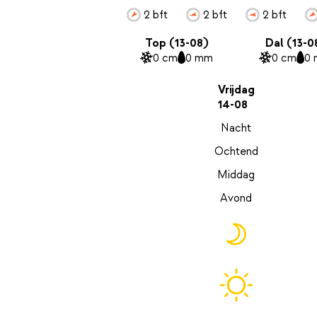
2 bft
2 bft
2 bft
Top (13-08)
Dal (13-0
0 cm
0 mm
0 cm
0
Vrijdag
14-08
Nacht
Ochtend
Middag
Avond