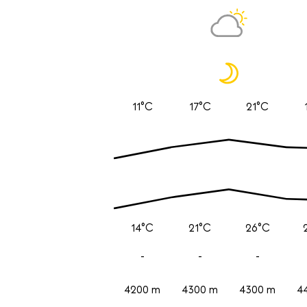
11°C
17°C
21°C
14°C
21°C
26°C
-
-
-
4200 m
4300 m
4300 m
4