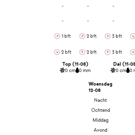
-
-
-
-
-
-
1 bft
2 bft
3 bft
2 bft
2 bft
3 bft
Top (11-08)
Dal (11-0
0 cm
0 mm
0 cm
0
Woensdag
12-08
Nacht
Ochtend
Middag
Avond