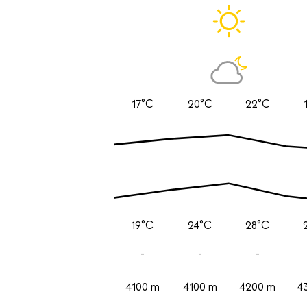
17°C
20°C
22°C
19°C
24°C
28°C
-
-
-
4100 m
4100 m
4200 m
4