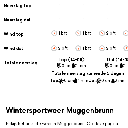
-
-
-
Neerslag top
-
-
-
Neerslag dal
1 bft
1 bft
2 bft
Wind top
2 bft
1 bft
2 bft
Wind dal
Top (14-08)
Dal (14-0
Totale neerslag
0 cm
0 mm
0 cm
0
Totale neerslag komende 5 dagen
Top
0 cm
4 mm
Dal
0 cm
2 mm
Wintersportweer Muggenbrunn
Bekijk het actuele weer in Muggenbrunn. Op deze pagina