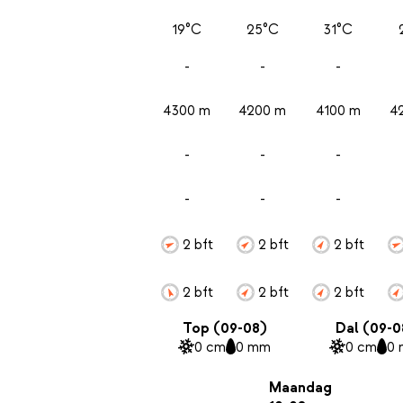
19°C
25°C
31°C
-
-
-
4300 m
4200 m
4100 m
4
-
-
-
-
-
-
2 bft
2 bft
2 bft
2 bft
2 bft
2 bft
Top (09-08)
Dal (09-0
0 cm
0 mm
0 cm
0
Maandag