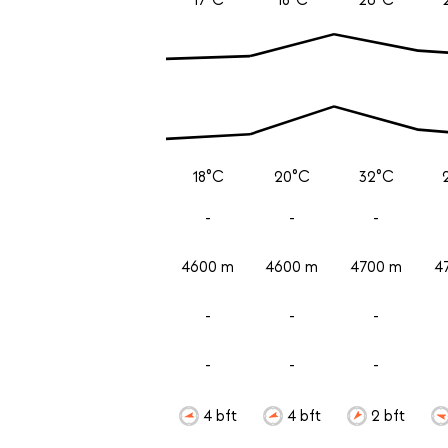
18°C
20°C
32°C
-
-
-
4600 m
4600 m
4700 m
4
-
-
-
-
-
-
4 bft
4 bft
2 bft