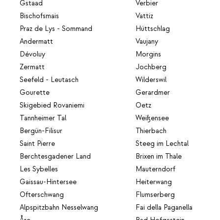
Gstaad
Verbier
Bischofsmais
Vattiz
Praz de Lys - Sommand
Hüttschlag
Andermatt
Vaujany
Dévoluy
Morgins
Zermatt
Jochberg
Seefeld - Leutasch
Wilderswil
Gourette
Gerardmer
Skigebied Rovaniemi
Oetz
Tannheimer Tal
Weißensee
Bergün-Filisur
Thierbach
Saint Pierre
Steeg im Lechtal
Berchtesgadener Land
Brixen im Thale
Les Sybelles
Mauterndorf
Gaissau-Hintersee
Heiterwang
Ofterschwang
Flumserberg
Alpspitzbahn Nesselwang
Fai della Paganella