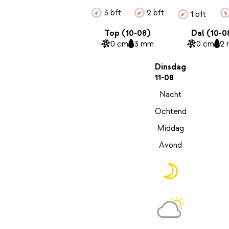
3 bft
2 bft
1 bft
Top (10-08)
Dal (10-0
0 cm
3 mm
0 cm
2
Dinsdag
11-08
Nacht
Ochtend
Middag
Avond