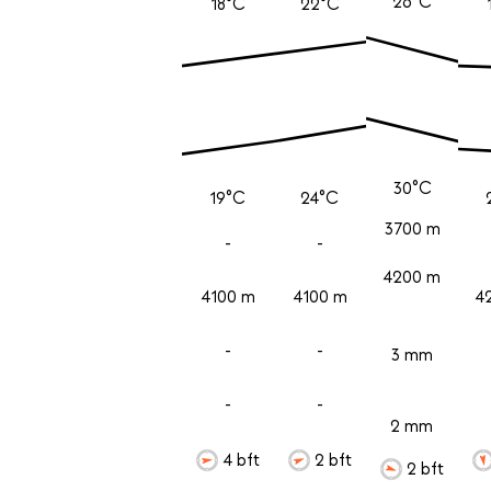
26°C
18°C
22°C
30°C
19°C
24°C
3700 m
-
-
4200 m
4100 m
4100 m
4
-
-
3 mm
-
-
2 mm
4 bft
2 bft
2 bft