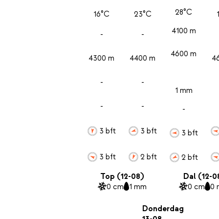
28°C
16°C
23°C
4100 m
-
-
4600 m
4300 m
4400 m
4
-
-
1 mm
-
-
-
3 bft
3 bft
3 bft
3 bft
2 bft
2 bft
Top (12-08)
Dal (12-0
0 cm
1 mm
0 cm
0
Donderdag