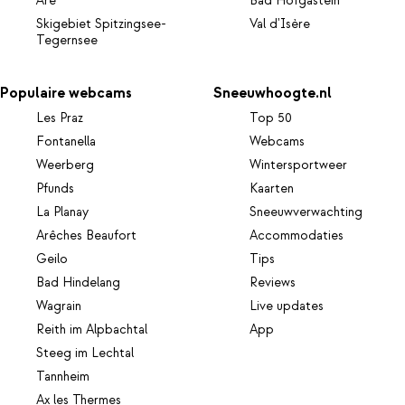
Åre
Bad Hofgastein
Skigebiet Spitzingsee-
Val d'Isère
Tegernsee
Populaire webcams
Sneeuwhoogte.nl
Les Praz
Top 50
Fontanella
Webcams
Weerberg
Wintersportweer
Pfunds
Kaarten
La Planay
Sneeuwverwachting
Arêches Beaufort
Accommodaties
Geilo
Tips
Bad Hindelang
Reviews
Wagrain
Live updates
Reith im Alpbachtal
App
Steeg im Lechtal
Tannheim
Ax les Thermes