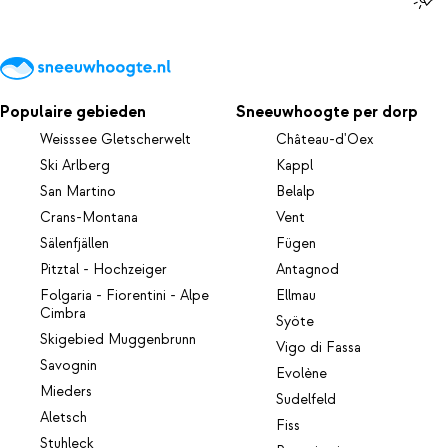
Populaire gebieden
Sneeuwhoogte per dorp
Weisssee Gletscherwelt
Château-d'Oex
Ski Arlberg
Kappl
San Martino
Belalp
Crans-Montana
Vent
Sälenfjällen
Fügen
Pitztal - Hochzeiger
Antagnod
Folgaria - Fiorentini - Alpe
Ellmau
Cimbra
Syöte
Skigebied Muggenbrunn
Vigo di Fassa
Savognin
Evolène
Mieders
Sudelfeld
Aletsch
Fiss
Stuhleck