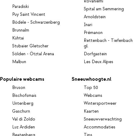
Rovaniemi
Paradiski
Spital am Semmering
Puy Saint Vincent
Arnoldstein
Bödele - Schwarzenberg
Inari
Brunnalm
Prémanon
Kühtai
Rettenbach - Tiefenbach
Stubaier Gletscher
gl.
Sölden - Ötztal Arena
Dorfgastein
Malbun
Les Deux Alpes
Populaire webcams
Sneeuwhoogte.nl
Bruson
Top 50
Bischofsmais
Webcams
Unteriberg
Wintersportweer
Gaschurn
Kaarten
Val di Zoldo
Sneeuwverwachting
Luz Ardiden
Accommodaties
Beatenberg
Tips