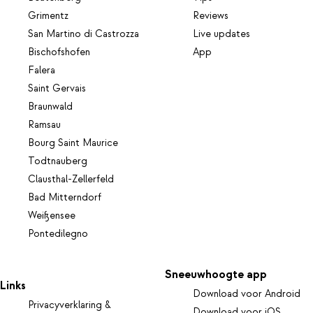
Grimentz
Reviews
San Martino di Castrozza
Live updates
Bischofshofen
App
Falera
Saint Gervais
Braunwald
Ramsau
Bourg Saint Maurice
Todtnauberg
Clausthal-Zellerfeld
Bad Mitterndorf
Weißensee
Pontedilegno
Sneeuwhoogte app
Links
Download voor Android
Privacyverklaring &
Download voor iOS