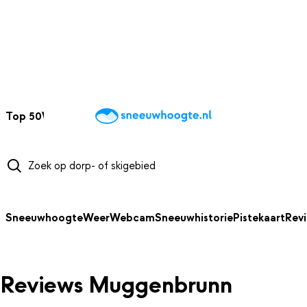
NAAR HOOFDINHOUD
Top 50
Webcams
Wintersportweer
Kaarten
Sneeuwverwacht
Sneeuwhoogte
Weer
Webcam
Sneeuwhistorie
Pistekaart
Rev
Reviews Muggenbrunn