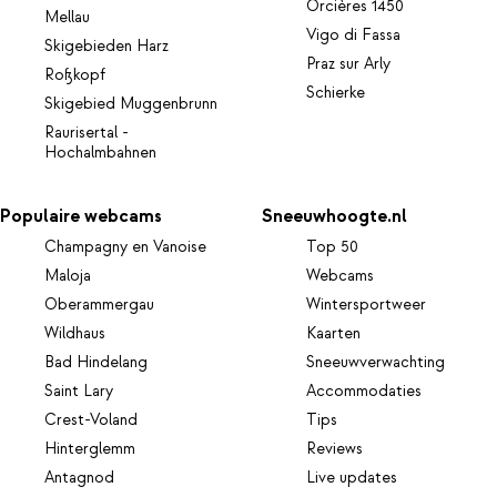
Orcières 1450
Mellau
Vigo di Fassa
Skigebieden Harz
Praz sur Arly
Roßkopf
Schierke
Skigebied Muggenbrunn
Raurisertal -
Hochalmbahnen
Populaire webcams
Sneeuwhoogte.nl
Champagny en Vanoise
Top 50
Maloja
Webcams
Oberammergau
Wintersportweer
Wildhaus
Kaarten
Bad Hindelang
Sneeuwverwachting
Saint Lary
Accommodaties
Crest-Voland
Tips
Hinterglemm
Reviews
Antagnod
Live updates