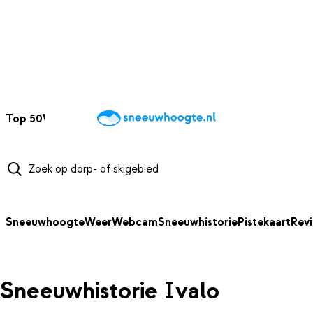
NAAR HOOFDINHOUD
Top 50
Webcams
Wintersportweer
Kaarten
Sneeuwverwacht
Sneeuwhoogte
Weer
Webcam
Sneeuwhistorie
Pistekaart
Rev
Sneeuwhistorie Ivalo