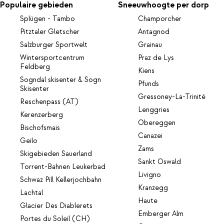
Populaire gebieden
Sneeuwhoogte per dorp
Splügen - Tambo
Champorcher
Pitztaler Gletscher
Antagnod
Salzburger Sportwelt
Grainau
Wintersportcentrum
Praz de Lys
Feldberg
Kiens
Sogndal skisenter & Sogn
Pfunds
Skisenter
Gressoney-La-Trinité
Reschenpass (AT)
Lenggries
Kerenzerberg
Obereggen
Bischofsmais
Canazei
Geilo
Zams
Skigebieden Sauerland
Sankt Oswald
Torrent-Bahnen Leukerbad
Livigno
Schwaz Pill Kellerjochbahn
Kranzegg
Lachtal
Haute
Glacier Des Diablerets
Emberger Alm
Portes du Soleil (CH)