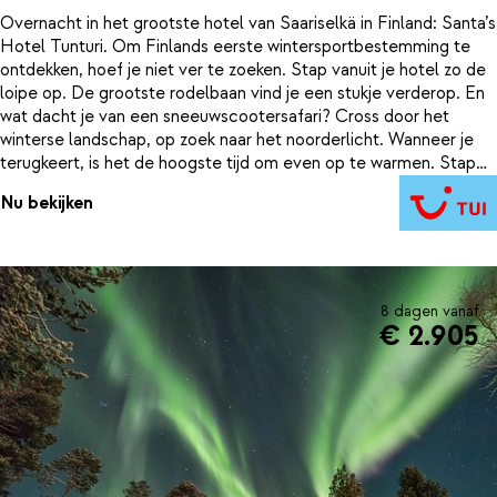
Overnacht in het grootste hotel van Saariselkä in Finland: Santa’s
Hotel Tunturi. Om Finlands eerste wintersportbestemming te
ontdekken, hoef je niet ver te zoeken. Stap vanuit je hotel zo de
loipe op. De grootste rodelbaan vind je een stukje verderop. En
wat dacht je van een sneeuwscootersafari? Cross door het
winterse landschap, op zoek naar het noorderlicht. Wanneer je
terugkeert, is het de hoogste tijd om even op te warmen. Stap
binnen en word omringd door het donkere hout en de warme
Nu bekijken
kleuren. Door die knusse sfeer heb je het gelijk al een stuk
warmer. Tijd om de sauna in te duiken. Mm… heerlijk even
relaxen. Ondertussen begint je maag wel een beetje te knorren.
Welk restaurant kies je voor het avondeten? Schuif je aan bij het
buffet of kies je voor à-la-carte?
8 dagen vanaf
€ 2.905