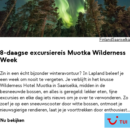
Finland
Saariselkä
8-daagse excursiereis Muotka Wilderness
Week
Zin in een écht bijzonder winteravontuur? In Lapland beleef je
een week om nooit te vergeten. Je verblijft in het knusse
Wilderness Hotel Muotka in Saariselkä, midden in de
besneeuwde bossen, en alles is geregeld: lekker eten, fijne
excursies en elke dag iets nieuws om je over te verwonderen. Zo
zoef je op een sneeuwscooter door witte bossen, ontmoet je
nieuwsgierige rendieren, laat je je voorttrekken door enthousiaste
husky’s en wandel je ’s avonds op sneeuwschoenen onder de
Nu bekijken
sterrenhemel. Natuurlijk hoop je op het noorderlicht – en met
een beetje geluk zie je het zelfs meerdere keren. Je bent lekker