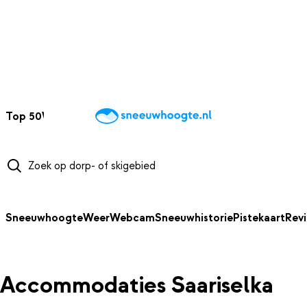
NAAR HOOFDINHOUD
Top 50
Webcams
Wintersportweer
Kaarten
Sneeuwverwacht
Sneeuwhoogte
Weer
Webcam
Sneeuwhistorie
Pistekaart
Rev
Accommodaties Saariselka