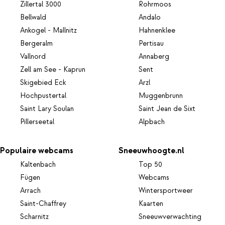
Zillertal 3000
Rohrmoos
Bellwald
Andalo
Ankogel - Mallnitz
Hahnenklee
Bergeralm
Pertisau
Vallnord
Annaberg
Zell am See - Kaprun
Sent
Skigebied Eck
Arzl
Hochpustertal
Muggenbrunn
Saint Lary Soulan
Saint Jean de Sixt
Pillerseetal
Alpbach
Populaire webcams
Sneeuwhoogte.nl
Kaltenbach
Top 50
Fügen
Webcams
Arrach
Wintersportweer
Saint-Chaffrey
Kaarten
Scharnitz
Sneeuwverwachting