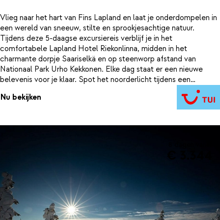
Vlieg naar het hart van Fins Lapland en laat je onderdompelen in
een wereld van sneeuw, stilte en sprookjesachtige natuur.
Tijdens deze 5-daagse excursiereis verblijf je in het
comfortabele Lapland Hotel Riekonlinna, midden in het
charmante dorpje Saariselkä en op steenworp afstand van
Nationaal Park Urho Kekkonen. Elke dag staat er een nieuwe
belevenis voor je klaar. Spot het noorderlicht tijdens een
sfeervolle avondsafari, zoef met een sneeuwscooter naar een
Nu bekijken
afgelegen meer om te ijsvissen, en laat je voorttrekken door een
enthousiaste roedel husky’s tijdens een tocht door het
winterlandschap. Tussendoor is er alle ruimte om te ontspannen
en te ontdekken. Warm op bij de open haard in de gezellige bar,
proef Lapse specialiteiten tijdens het diner of duik lekker de
8 dagen vanaf
sauna in. Deze excursiereis zit vol avontuur, natuur en
€ 3.344
onvergetelijke momenten. Eén ding is zeker: Lapland en Hotel
Riekonlinna sluiten je meteen in hun hart.