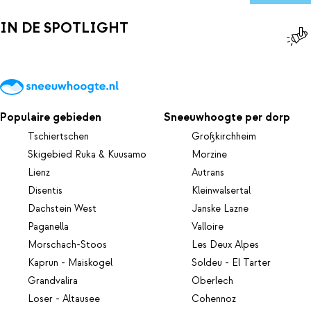
schattige rendieren van dichtbij. En dan is er nog de zoektocht
naar het noorderlicht: de ene dag per sneeuwscooter, de andere
IN DE SPOTLIGHT
dag te voet. Aan het eind van je avontuur kies je voor ultieme
ontspanning of nog een laatste dosis avontuur, voordat je met
een hoofd vol herinneringen en een hart vol magie terugvliegt
naar huis.
Populaire gebieden
Sneeuwhoogte per dorp
Tschiertschen
Großkirchheim
Skigebied Ruka & Kuusamo
Morzine
Lienz
Autrans
Disentis
Kleinwalsertal
Dachstein West
Janske Lazne
Paganella
Valloire
Morschach-Stoos
Les Deux Alpes
Kaprun - Maiskogel
Soldeu - El Tarter
Grandvalira
Oberlech
Loser - Altausee
Cohennoz