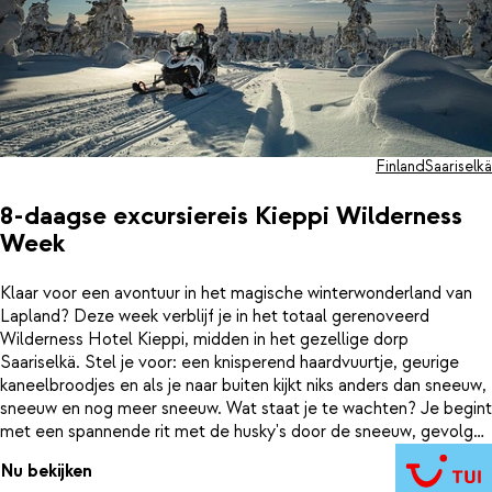
Finland
Saariselkä
8-daagse excursiereis Kieppi Wilderness
Week
Klaar voor een avontuur in het magische winterwonderland van
Lapland? Deze week verblijf je in het totaal gerenoveerd
Wilderness Hotel Kieppi, midden in het gezellige dorp
Saariselkä. Stel je voor: een knisperend haardvuurtje, geurige
kaneelbroodjes en als je naar buiten kijkt niks anders dan sneeuw,
sneeuw en nog meer sneeuw. Wat staat je te wachten? Je begint
met een spannende rit met de husky's door de sneeuw, gevolgd
door een waanzinnige tocht op de sneeuwscooter door een
Nu bekijken
betoverend sneeuwlandschap. Natuurlijk bewonder je ook de