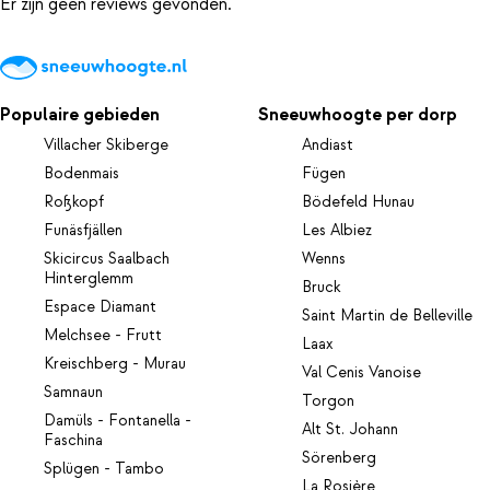
Er zijn geen reviews gevonden.
Populaire gebieden
Sneeuwhoogte per dorp
Villacher Skiberge
Andiast
Bodenmais
Fügen
Roßkopf
Bödefeld Hunau
Funäsfjällen
Les Albiez
Skicircus Saalbach
Wenns
Hinterglemm
Bruck
Espace Diamant
Saint Martin de Belleville
Melchsee - Frutt
Laax
Kreischberg - Murau
Val Cenis Vanoise
Samnaun
Torgon
Damüls - Fontanella -
Alt St. Johann
Faschina
Sörenberg
Splügen - Tambo
La Rosière