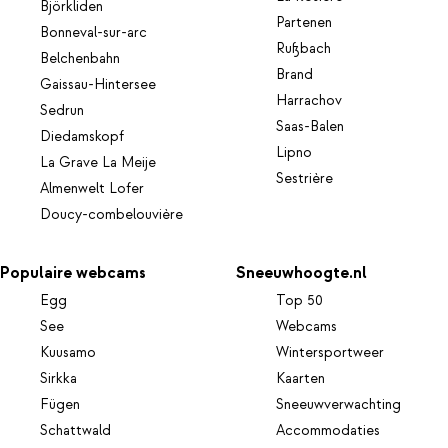
Björkliden
Partenen
Bonneval-sur-arc
Rußbach
Belchenbahn
Brand
Gaissau-Hintersee
Harrachov
Sedrun
Saas-Balen
Diedamskopf
Lipno
La Grave La Meije
Sestrière
Almenwelt Lofer
Doucy-combelouvière
Populaire webcams
Sneeuwhoogte.nl
Egg
Top 50
See
Webcams
Kuusamo
Wintersportweer
Sirkka
Kaarten
Fügen
Sneeuwverwachting
Schattwald
Accommodaties