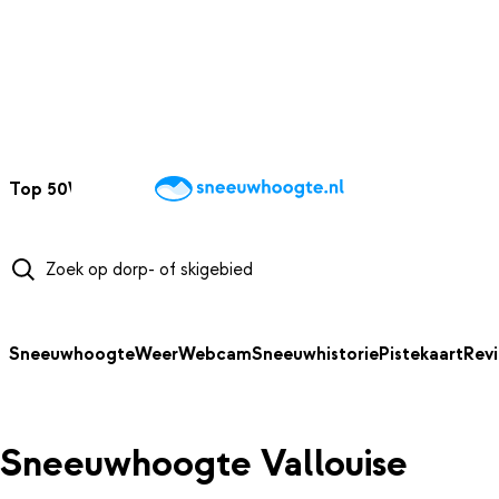
NAAR HOOFDINHOUD
Top 50
Webcams
Wintersportweer
Kaarten
Sneeuwverwacht
Sneeuwhoogte
Weer
Webcam
Sneeuwhistorie
Pistekaart
Rev
Sneeuwhoogte Vallouise