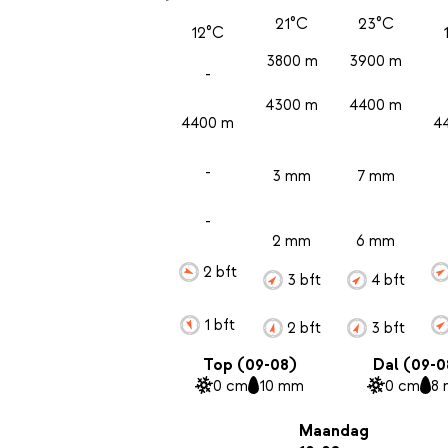
21°C
23°C
12°C
3800 m
3900 m
-
4300 m
4400 m
4400 m
4
-
3 mm
7 mm
-
2 mm
6 mm
2 bft
3 bft
4 bft
1 bft
2 bft
3 bft
Top (09-08)
Dal (09-0
0 cm
10 mm
0 cm
8
Maandag