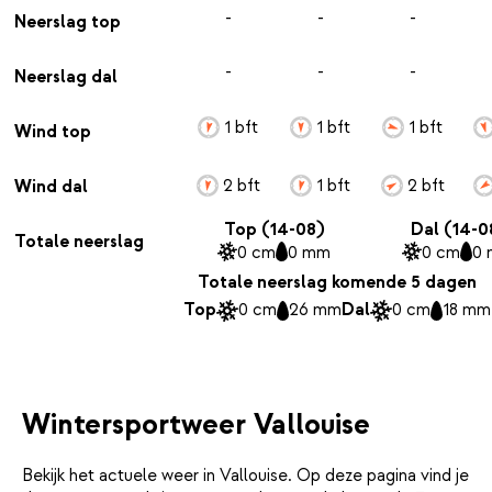
-
-
-
Neerslag top
-
-
-
Neerslag dal
1 bft
1 bft
1 bft
Wind top
2 bft
1 bft
2 bft
Wind dal
Top (14-08)
Dal (14-0
Totale neerslag
0 cm
0 mm
0 cm
0
Totale neerslag komende 5 dagen
Top
0 cm
26 mm
Dal
0 cm
18 mm
Wintersportweer Vallouise
Bekijk het actuele weer in Vallouise. Op deze pagina vind je