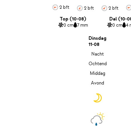
2 bft
2 bft
2 bft
Top (10-08)
Dal (10-0
0 cm
7 mm
0 cm
4
Dinsdag
11-08
Nacht
Ochtend
Middag
Avond