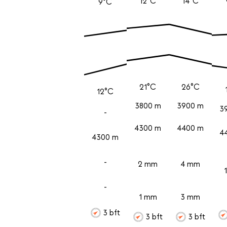
12°C
14°C
9°C
21°C
26°C
12°C
3800 m
3900 m
3
-
4300 m
4400 m
4
4300 m
-
2 mm
4 mm
-
1 mm
3 mm
3 bft
3 bft
3 bft