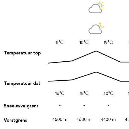
8°C
10°C
19°C
Temperatuur top
Temperatuur dal
16°C
18°C
30°C
-
-
-
Sneeuwvalgrens
4500 m
4600 m
4400 m
4
Vorstgrens