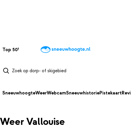
NAAR HOOFDINHOUD
Top 50
Webcams
Wintersportweer
Kaarten
Sneeuwverwacht
Sneeuwhoogte
Weer
Webcam
Sneeuwhistorie
Pistekaart
Rev
Weer Vallouise