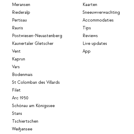
Meransen
Kaarten
Riederalp
Sneeuwverwachting
Pertisau
Accommodaties
Rauris
Tips
Postwiesen-Neuastenberg
Reviews
Kaunertaler Gletscher
Live updates
Vent
App
Kaprun
Vars
Bodenmais
St Colomban des Villards
Filet
Arc 1950
Schönau am Königssee
Stans
Tschiertschen
Weißensee