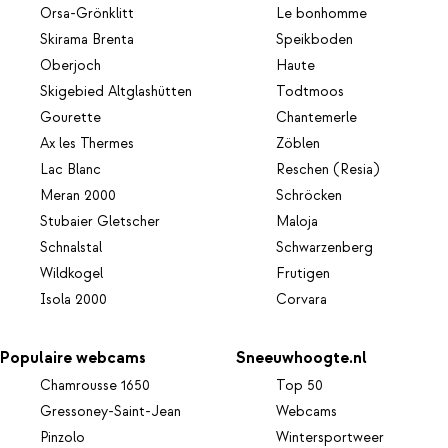
Orsa-Grönklitt
Le bonhomme
Skirama Brenta
Speikboden
Oberjoch
Haute
Skigebied Altglashütten
Todtmoos
Gourette
Chantemerle
Ax les Thermes
Zöblen
Lac Blanc
Reschen (Resia)
Meran 2000
Schröcken
Stubaier Gletscher
Maloja
Schnalstal
Schwarzenberg
Wildkogel
Frutigen
Isola 2000
Corvara
Populaire webcams
Sneeuwhoogte.nl
Chamrousse 1650
Top 50
Gressoney-Saint-Jean
Webcams
Pinzolo
Wintersportweer