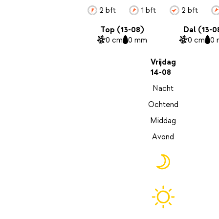
2 bft
1 bft
2 bft
Top (13-08)
Dal (13-0
0 cm
0 mm
0 cm
0
Vrijdag
14-08
Nacht
Ochtend
Middag
Avond