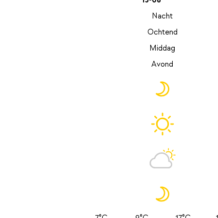
13-08
Nacht
Ochtend
Middag
Avond
7°C
9°C
17°C