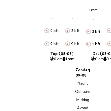
-
-
1 mm
-
-
-
2 bft
3 bft
3 bft
2 bft
2 bft
2 bft
Top (08-08)
Dal (08-0
0 cm
1 mm
0 cm
0
Zondag
09-08
Nacht
Ochtend
Middag
Avond