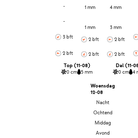
-
1 mm
4 mm
-
1 mm
3 mm
3 bft
2 bft
2 bft
2 bft
2 bft
2 bft
Top (11-08)
Dal (11-0
0 cm
5 mm
0 cm
4
Woensdag
12-08
Nacht
Ochtend
Middag
Avond