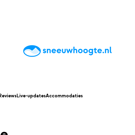
chting
Accommodaties
Tips
Reviews
Live updates
App
Reviews
Live-updates
Accommodaties
se