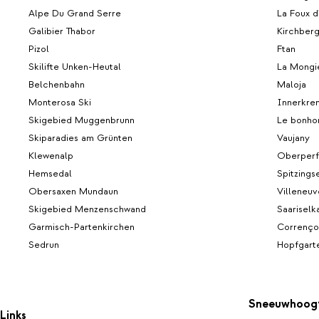
Alpe Du Grand Serre
La Foux d
Galibier Thabor
Kirchber
Pizol
Ftan
Skilifte Unken-Heutal
La Mongi
Belchenbahn
Maloja
Monterosa Ski
Innerkre
Skigebied Muggenbrunn
Le bonh
Skiparadies am Grünten
Vaujany
Klewenalp
Oberperf
Hemsedal
Spitzings
Obersaxen Mundaun
Villeneuv
Skigebied Menzenschwand
Saariselk
Garmisch-Partenkirchen
Correnço
Sedrun
Hopfgarte
Sneeuwhoog
Links