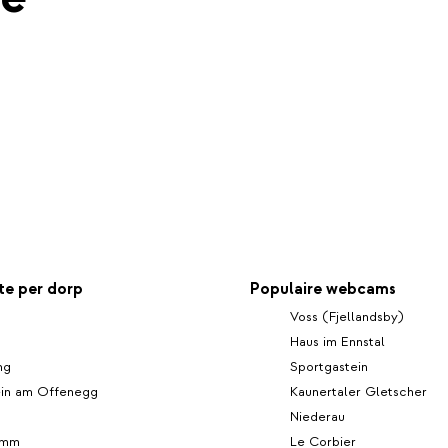
e per dorp
Populaire webcams
Voss (Fjellandsby)
Haus im Ennstal
ng
Sportgastein
ein am Offenegg
Kaunertaler Gletscher
Niederau
emm
Le Corbier