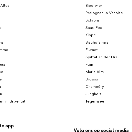
'Allos
Biberwier
g
Pralognan la Vanoise
Schruns
e
Saas-Fee
Kippel
ms
Bischofsmais
omme
Flumet
Spittal an der Drau
uss
Ftan
ee
Maria Alm
e
Brusson
a
Champéry
n
Jungholz
n im Brixental
Tegernsee
te app
Volg ons op social media