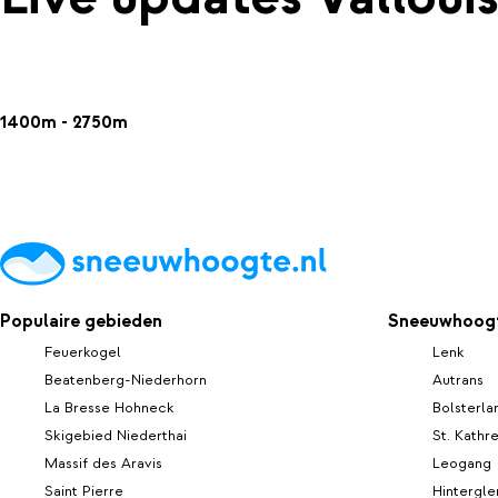
1400m - 2750m
Populaire gebieden
Sneeuwhoogt
Feuerkogel
Lenk
Beatenberg-Niederhorn
Autrans
La Bresse Hohneck
Bolsterla
Skigebied Niederthai
St. Kathr
Massif des Aravis
Leogang
Saint Pierre
Hintergl