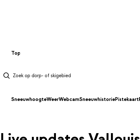
NAAR HOOFDINHOUD
Top 50
Webcams
Wintersportweer
Kaarten
Sneeuwverwa
Sneeuwhoogte
Weer
Webcam
Sneeuwhistorie
Pistekaart
Live updates Valloui