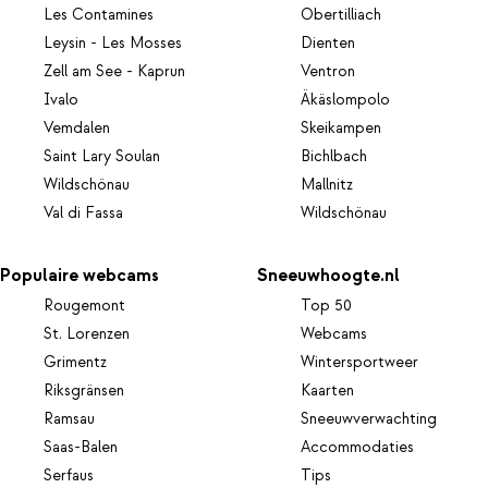
Les Contamines
Obertilliach
Leysin - Les Mosses
Dienten
Zell am See - Kaprun
Ventron
Ivalo
Äkäslompolo
Vemdalen
Skeikampen
Saint Lary Soulan
Bichlbach
Wildschönau
Mallnitz
Val di Fassa
Wildschönau
Populaire webcams
Sneeuwhoogte.nl
Rougemont
Top 50
St. Lorenzen
Webcams
Grimentz
Wintersportweer
Riksgränsen
Kaarten
Ramsau
Sneeuwverwachting
Saas-Balen
Accommodaties
Serfaus
Tips