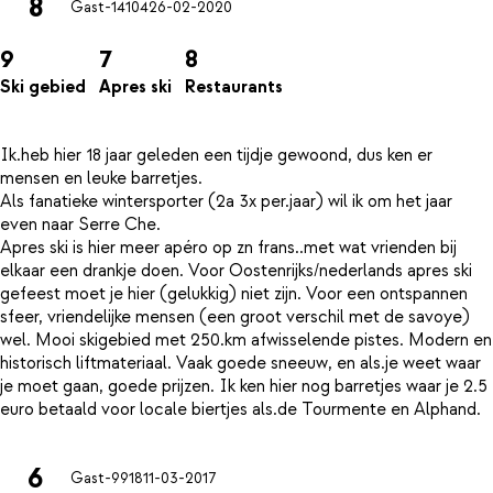
8
Gast-14104
26-02-2020
9
7
8
Ski gebied
Apres ski
Restaurants
Ik.heb hier 18 jaar geleden een tijdje gewoond, dus ken er
mensen en leuke barretjes.
Als fanatieke wintersporter (2a 3x per.jaar) wil ik om het jaar
even naar Serre Che.
Apres ski is hier meer apéro op zn frans..met wat vrienden bij
elkaar een drankje doen. Voor Oostenrijks/nederlands apres ski
gefeest moet je hier (gelukkig) niet zijn. Voor een ontspannen
sfeer, vriendelijke mensen (een groot verschil met de savoye)
wel. Mooi skigebied met 250.km afwisselende pistes. Modern en
historisch liftmateriaal. Vaak goede sneeuw, en als.je weet waar
je moet gaan, goede prijzen. Ik ken hier nog barretjes waar je 2.5
6
Gast-9918
11-03-2017