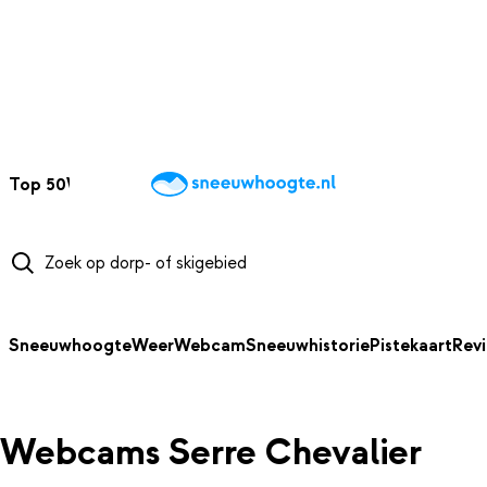
NAAR HOOFDINHOUD
Top 50
Webcams
Wintersportweer
Kaarten
Sneeuwverwacht
Sneeuwhoogte
Weer
Webcam
Sneeuwhistorie
Pistekaart
Rev
Webcams Serre Chevalier