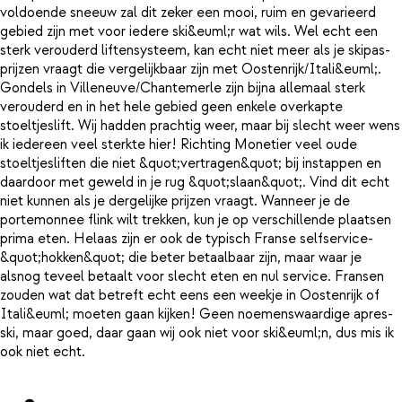
voldoende sneeuw zal dit zeker een mooi, ruim en gevarieerd
gebied zijn met voor iedere ski&euml;r wat wils. Wel echt een
sterk verouderd liftensysteem, kan echt niet meer als je skipas-
prijzen vraagt die vergelijkbaar zijn met Oostenrijk/Itali&euml;.
Gondels in Villeneuve/Chantemerle zijn bijna allemaal sterk
verouderd en in het hele gebied geen enkele overkapte
stoeltjeslift. Wij hadden prachtig weer, maar bij slecht weer wens
ik iedereen veel sterkte hier! Richting Monetier veel oude
stoeltjesliften die niet &quot;vertragen&quot; bij instappen en
daardoor met geweld in je rug &quot;slaan&quot;. Vind dit echt
niet kunnen als je dergelijke prijzen vraagt. Wanneer je de
portemonnee flink wilt trekken, kun je op verschillende plaatsen
prima eten. Helaas zijn er ook de typisch Franse selfservice-
&quot;hokken&quot; die beter betaalbaar zijn, maar waar je
alsnog teveel betaalt voor slecht eten en nul service. Fransen
zouden wat dat betreft echt eens een weekje in Oostenrijk of
Itali&euml; moeten gaan kijken! Geen noemenswaardige apres-
ski, maar goed, daar gaan wij ook niet voor ski&euml;n, dus mis ik