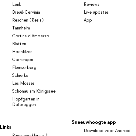
Lenk
Reviews
Breuil-Cervinia
Live updates
Reschen (Resia)
App
Tannheim
Cortina d'Ampezzo
Blatten
Hochfilzen
Corrençon
Flumserberg
Schierke
Les Mosses
Schönau am Königssee
Hopfgarten in
Defereggen
Sneeuwhoogte app
Links
Download voor Android
Privacyverklaring &