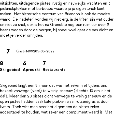
uitzichten, uitdagende pistes, rustig en nauwelijks wachten en 3
picknickplekken met barbecue waarop je je eigen lunch kunt
maken! Het historische centrum van Briancon is ook de moeite
waard. De 'nadelen' vonden wij niet erg, ja de liften zijn wat ouder
en niet zo snel, ook is het na Grenoble nog een ruim uur over 2
baans wegen door de bergen, bij sneeuwval gaat de pas dicht en
7
Gast-14992
05-03-2022
8
6
7
Ski gebied
Apres ski
Restaurants
Skigebied krijgt een 8, maar dat was het zeker niet tijdens ons
bezoek vanwege (veel) te weinig sneeuw (slechts 10 cm in het
dal). Meer dan 20 pistes dicht vanwege te weinig sneeuw en de
open pistes hadden vaak kale plekken waar rotsen/gras al door
kwam. Toch wist men over het algemeen de pistes zeker
acceptabel te houden, wat zeker een compliment waard is. Met