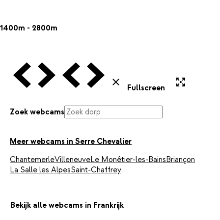
1400m - 2800m
Vorige Webcam
Volgende Webcam
Vorige Webcam
Volgende Webcam
Uitvergroten
Sluiten
Fullscreen
Zoek webcams
Meer webcams in Serre Chevalier
Chantemerle
Villeneuve
Le Monêtier-les-Bains
Briançon
La Salle les Alpes
Saint-Chaffrey
Bekijk alle webcams in Frankrijk