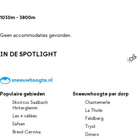
1030m - 3800m
Geen accommodaties gevonden.
IN DE SPOTLIGHT
Populaire gebieden
Sneeuwhoogte per dorp
Skicircus Saalbach
Chantemerle
Hinterglemm
La Thuile
Les 4 vallées
Feldberg
Säfsen
Trysil
Breuil-Cervinia
Dimaro