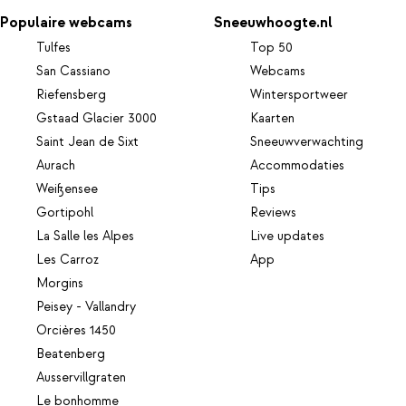
Populaire webcams
Sneeuwhoogte.nl
Tulfes
Top 50
San Cassiano
Webcams
Riefensberg
Wintersportweer
Gstaad Glacier 3000
Kaarten
Saint Jean de Sixt
Sneeuwverwachting
Aurach
Accommodaties
Weißensee
Tips
Gortipohl
Reviews
La Salle les Alpes
Live updates
Les Carroz
App
Morgins
Peisey - Vallandry
Orcières 1450
Beatenberg
Ausservillgraten
Le bonhomme