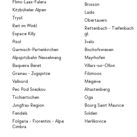
Flims-Laax-Falera
Brusson
Kitzbüheler Alpen
Ladis
Trysil
Obertauern
Reit im Winkl
Rettenbach - Tiefenbach
Espace Killy
gl.
Pizol
Ivalo
Garmisch-Partenkirchen
Bischofswiesen
Alpspitzbahn Nesselwang
Mayrhofen
Baqueira Beret
Villars-sur-Ollon
Grainau - Zugspitze
Filzmoos
Vallnord
Mégève
Pec Pod Snezkou
Altastenberg
Tschiertschen
Oga
Jungfrau Region
Bourg Saint Maurice
Fendels
Sulden
Folgaria - Fiorentini - Alpe
Herlikovice
Cimbra