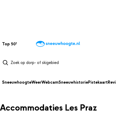
NAAR HOOFDINHOUD
Top 50
Webcams
Wintersportweer
Kaarten
Sneeuwverwacht
Sneeuwhoogte
Weer
Webcam
Sneeuwhistorie
Pistekaart
Rev
Accommodaties Les Praz