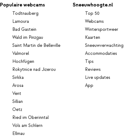
Populaire webcams
Sneeuwhoogte.nl
Todtnauberg
Top 50
Lamoura
Webcams
Bad Gastein
Wintersportweer
Wald im Pinzgau
Kaarten
Saint Martin de Belleville
Sneeuwverwachting
Valmorel
Accommodaties
Hochfügen
Tips
Rokytnice nad Jizerou
Reviews
Sirkka
Live updates
Arosa
App
Vent
Sillian
Oetz
Ried im Oberinntal
Völs am Schlern
Ellmau