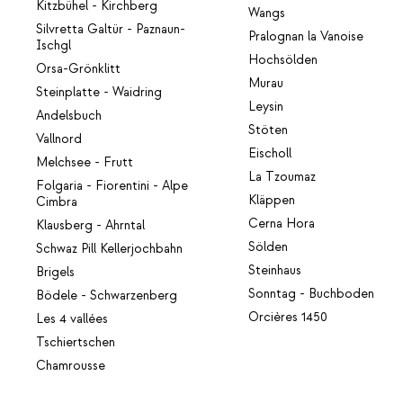
Kitzbühel - Kirchberg
Wangs
Silvretta Galtür - Paznaun-
Pralognan la Vanoise
Ischgl
Hochsölden
Orsa-Grönklitt
Murau
Steinplatte - Waidring
Leysin
Andelsbuch
Stöten
Vallnord
Eischoll
Melchsee - Frutt
La Tzoumaz
Folgaria - Fiorentini - Alpe
Kläppen
Cimbra
Cerna Hora
Klausberg - Ahrntal
Sölden
Schwaz Pill Kellerjochbahn
Steinhaus
Brigels
Sonntag - Buchboden
Bödele - Schwarzenberg
Orcières 1450
Les 4 vallées
Tschiertschen
Chamrousse