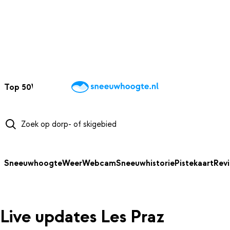
NAAR HOOFDINHOUD
Top 50
Webcams
Wintersportweer
Kaarten
Sneeuwverwacht
Sneeuwhoogte
Weer
Webcam
Sneeuwhistorie
Pistekaart
Rev
Live updates Les Praz