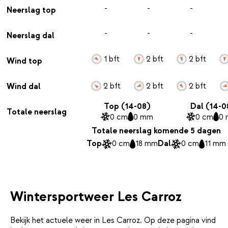
-
-
-
Neerslag top
-
-
-
Neerslag dal
1 bft
2 bft
2 bft
Wind top
2 bft
2 bft
2 bft
Wind dal
Top (14-08)
Dal (14-0
Totale neerslag
0 cm
0 mm
0 cm
0
Totale neerslag komende 5 dagen
Top
0 cm
18 mm
Dal
0 cm
11 mm
Wintersportweer Les Carroz
Bekijk het actuele weer in Les Carroz. Op deze pagina vind