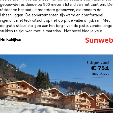
gebouwde résidence op 200 meter afstand van het centrum. De
résidence bestaat uit meerdere gebouwen, die rondom de
ijsbaan liggen. De appartementen zijn warm en comfortabel
ingericht met leuk uitzicht op het dorp, de vallei of ijsbaan. Met
de gratis skibus sta jij zo aan het begin van de piste, zonder lange
stukken te sjouwen met je materiaal. Het hotel bied je vele
faciliteiten die bijdragen aan de perfecte wintersport. Zo is er
Nu bekijken
een heerlijke lounge met open haard en biljardtafel, kun je een
boek lenen uit de bibliotheek, je spieren ontspannen in het
wellnesscenter, is er een skiberging en kunnen de kinderen hun
geluk niet op in de spelletjesruimte of op de playstation. De
ochtend begin je optimaal met verse broodjes die je bij de
8 dagen vanaf
€ 734
receptie kunt bestellen.
incl. skipas