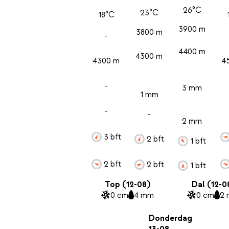
26°C
23°C
18°C
3900 m
3800 m
-
4400 m
4300 m
4300 m
4
-
3 mm
1 mm
-
-
2 mm
3 bft
2 bft
1 bft
2 bft
2 bft
1 bft
Top (12-08)
Dal (12-0
0 cm
4 mm
0 cm
2
Donderdag