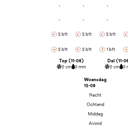
-
-
-
-
-
-
2 bft
2 bft
2 bft
2 bft
2 bft
1 bft
Top (11-08)
Dal (11-0
0 cm
0 mm
0 cm
0
Woensdag
12-08
Nacht
Ochtend
Middag
Avond