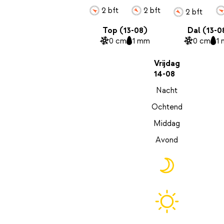
2 bft
2 bft
2 bft
Top (13-08)
Dal (13-0
0 cm
1 mm
0 cm
1
Vrijdag
14-08
Nacht
Ochtend
Middag
Avond