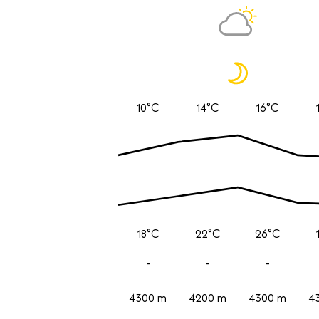
10°C
14°C
16°C
18°C
22°C
26°C
-
-
-
4300 m
4200 m
4300 m
4