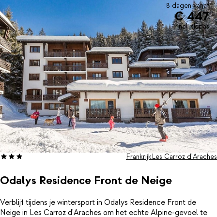
bestelservice. De hele dag ben je geroutineerd slalommend
8 dagen vanaf
€ 447
over de piste gekomen. Wanneer je lichtelijk onderkoelt
terugkomt, is het fijn opwarmen bij de open haard in de lobby
incl. skipas
met een warme choco of Frans wijntje. Nog wat meer warmte en
ontspanning nodig? Kom heerlijk tot rust in het wellnesscentrum
met onder andere een verwarmd binnenzwembad, sauna, jacuzzi
en hamam of sport je laatste energie eruit in de fitness. Tegen
een bijbetaling kun je je optimaal in de watten laten leggen met
verschillende massages en schoonheidsbehandelingen van 'O
Des Cimes'.
Frankrijk
Les Carroz d'Araches
Odalys Residence Front de Neige
Verblijf tijdens je wintersport in Odalys Residence Front de
Neige in Les Carroz d'Araches om het echte Alpine-gevoel te