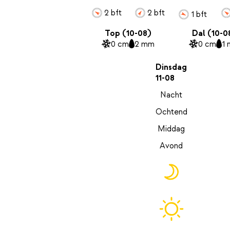
2 bft
2 bft
1 bft
Top (10-08)
Dal (10-0
0 cm
2 mm
0 cm
1
Dinsdag
11-08
Nacht
Ochtend
Middag
Avond