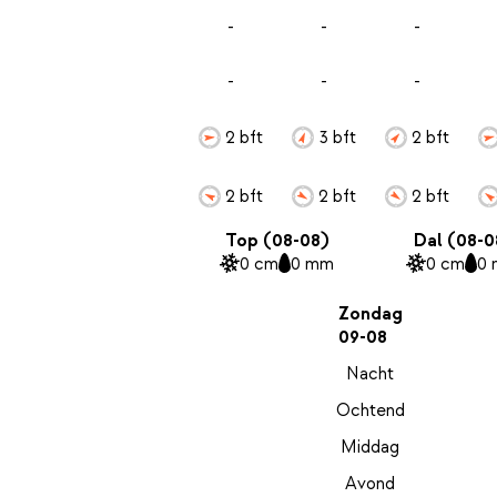
-
-
-
-
-
-
2 bft
3 bft
2 bft
2 bft
2 bft
2 bft
Top (08-08)
Dal (08-0
0 cm
0 mm
0 cm
0
Zondag
09-08
Nacht
Ochtend
Middag
Avond