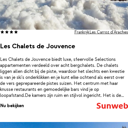
Frankrijk
Les Carroz d'Araches
Les Chalets de Jouvence
Les Chalets de Jouvence biedt luxe, sfeervolle Selections
appartementen verdeeld over acht bergchalets. De chalets
liggen allen dicht bij de piste, waardoor het slechts een kwestie
is van je ski's onderklikken en je kunt elke ochtend als eerst over
de vers geprepareerde pistes suizen. Het centrum met haar
knusse restaurants en gemoedelijke bars vind je op
loopafstand.De kamers zijn ruim en stijlvol ingericht. Het is de
perfecte combi van traditioneel en modern. In de ruime, open
Nu bekijken
keuken kun je geweldige gerechten klaarmaken en vanaf het
balkon of terras heb je een schitterend uitzicht op het
besneeuwde landschap om je heen. Begin de dag goed met
verse broodjes die je bij de receptie kunt bestellen via de brood