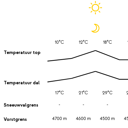
10°C
12°C
18°C
Temperatuur top
Temperatuur dal
17°C
21°C
29°C
-
-
-
Sneeuwvalgrens
4700 m
4600 m
4500 m
4
Vorstgrens