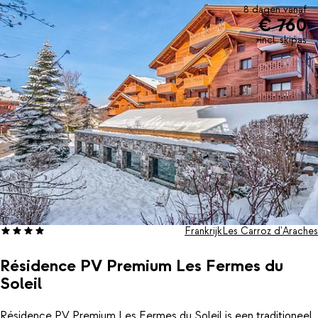
8 dagen vanaf
€ 760
incl. skipas
Frankrijk
Les Carroz d'Araches
Résidence PV Premium Les Fermes du
Soleil
Résidence PV Premium Les Fermes du Soleil is een traditioneel