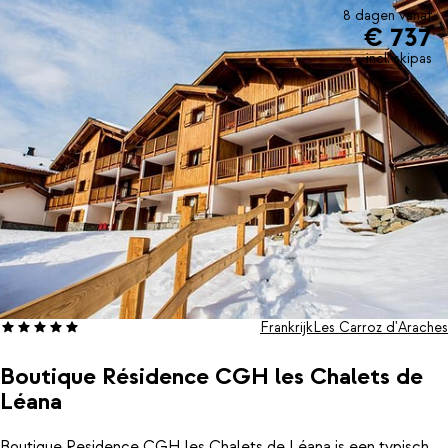
8 dagen vanaf
€ 737
incl. skipas
Frankrijk
Les Carroz d'Araches
Boutique Résidence CGH les Chalets de
Léana
Boutique Residence CGH les Chalets de Léana is een typisch