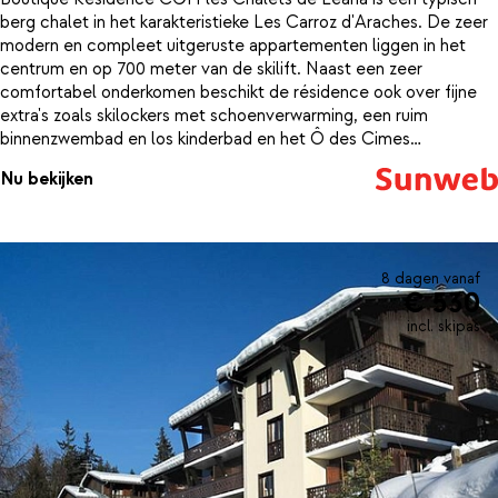
berg chalet in het karakteristieke Les Carroz d'Araches. De zeer
modern en compleet uitgeruste appartementen liggen in het
centrum en op 700 meter van de skilift. Naast een zeer
comfortabel onderkomen beschikt de résidence ook over fijne
extra's zoals skilockers met schoenverwarming, een ruim
binnenzwembad en los kinderbad en het Ô des Cimes
wellnesscenter met een sauna, hammam en jacuzzi. Op 150
Nu bekijken
meter afstand van de residence stopt een shuttlebus die je
binnen enkele minuten naar de skiliften en het centrum van Les
Carroz brengt. In Résidence CGH Les Chalets de Leana
ontbreekt het je aan niets.
8 dagen vanaf
€ 530
incl. skipas