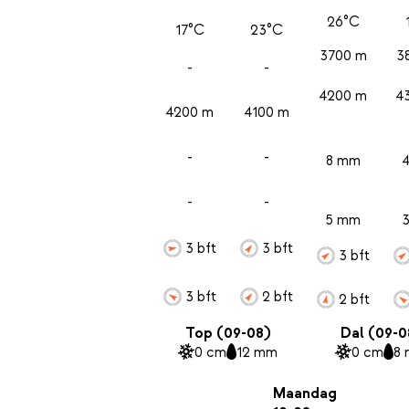
26°C
17°C
23°C
3700 m
3
-
-
4200 m
4
4200 m
4100 m
-
-
8 mm
-
-
5 mm
3 bft
3 bft
3 bft
3 bft
2 bft
2 bft
Top (09-08)
Dal (09-0
0 cm
12 mm
0 cm
8
Maandag