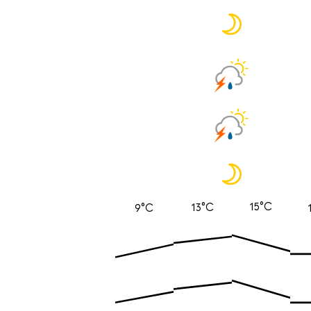
15°C
13°C
9°C