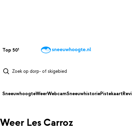
NAAR HOOFDINHOUD
Top 50
Webcams
Wintersportweer
Kaarten
Sneeuwverwacht
Sneeuwhoogte
Weer
Webcam
Sneeuwhistorie
Pistekaart
Rev
Weer Les Carroz