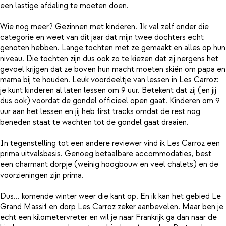
een lastige afdaling te moeten doen.
Wie nog meer? Gezinnen met kinderen. Ik val zelf onder die
categorie en weet van dit jaar dat mijn twee dochters echt
genoten hebben. Lange tochten met ze gemaakt en alles op hun
niveau. Die tochten zijn dus ook zo te kiezen dat zij nergens het
gevoel krijgen dat ze boven hun macht moeten skiën om papa en
mama bij te houden. Leuk voordeeltje van lessen in Les Carroz:
je kunt kinderen al laten lessen om 9 uur. Betekent dat zij (en jij
dus ook) voordat de gondel officieel open gaat. Kinderen om 9
uur aan het lessen en jij heb first tracks omdat de rest nog
beneden staat te wachten tot de gondel gaat draaien.
In tegenstelling tot een andere reviewer vind ik Les Carroz een
prima uitvalsbasis. Genoeg betaalbare accommodaties, best
een charmant dorpje (weinig hoogbouw en veel chalets) en de
voorzieningen zijn prima.
Dus... komende winter weer die kant op. En ik kan het gebied Le
Grand Massif en dorp Les Carroz zeker aanbevelen. Maar ben je
echt een kilometervreter en wil je naar Frankrijk ga dan naar de