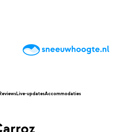
chting
Accommodaties
Tips
Reviews
Live updates
App
Reviews
Live-updates
Accommodaties
Carroz