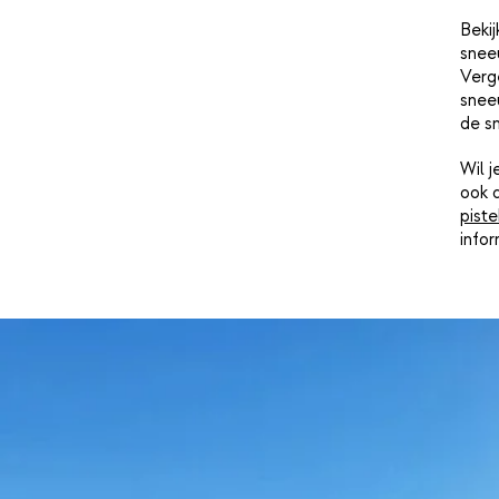
Bekij
snee
Verge
sneeu
de s
Wil 
ook 
piste
info