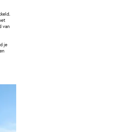
keld.
het
d van
d je
en