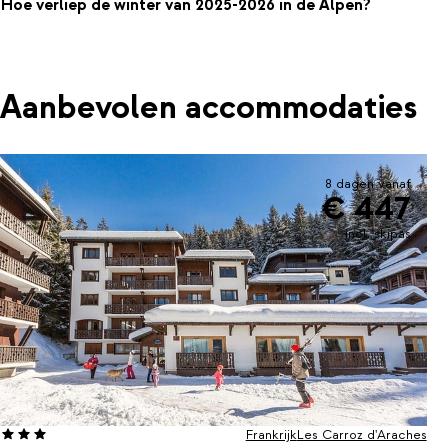
Hoe verliep de winter van 2025-2026 in de Alpen?
Aanbevolen accommodaties
8 dagen vanaf
€ 447
incl. skipas
Frankrijk
Les Carroz d'Araches