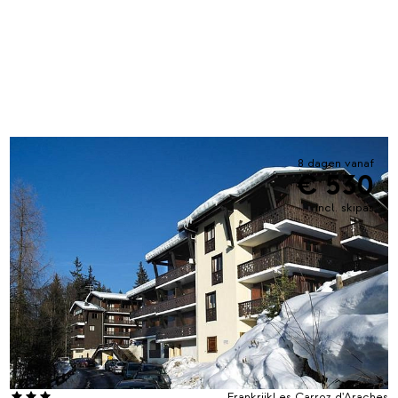
8 dagen vanaf
€ 530
incl. skipas
Frankrijk
Les Carroz d'Araches