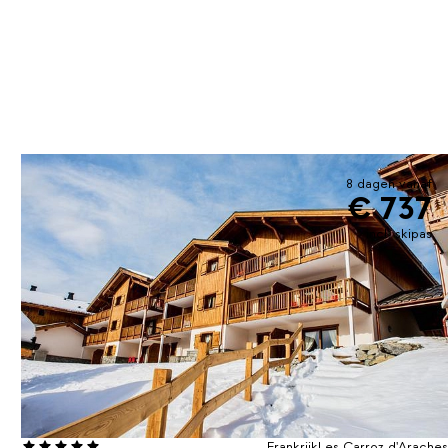
8 dagen vanaf
€ 737
incl. skipas
Frankrijk
Les Carroz d'Araches