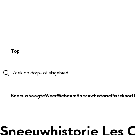
NAAR HOOFDINHOUD
Top 50
Webcams
Wintersportweer
Kaarten
Sneeuwverwa
Sneeuwhoogte
Weer
Webcam
Sneeuwhistorie
Pistekaart
Sneeuwhistorie Les 