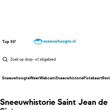
NAAR HOOFDINHOUD
Top 50
Webcams
Wintersportweer
Kaarten
Sneeuwverwacht
Sneeuwhoogte
Weer
Webcam
Sneeuwhistorie
Pistekaart
Rev
Sneeuwhistorie Saint Jean de