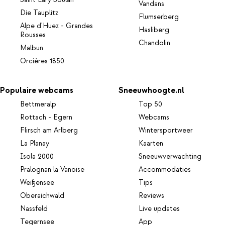
Saint Lary Soulan
Vandans
Die Tauplitz
Flumserberg
Alpe d'Huez - Grandes
Hasliberg
Rousses
Chandolin
Malbun
Orcières 1850
Populaire webcams
Sneeuwhoogte.nl
Bettmeralp
Top 50
Rottach - Egern
Webcams
Flirsch am Arlberg
Wintersportweer
La Planay
Kaarten
Isola 2000
Sneeuwverwachting
Pralognan la Vanoise
Accommodaties
Weißensee
Tips
Oberaichwald
Reviews
Nassfeld
Live updates
Tegernsee
App