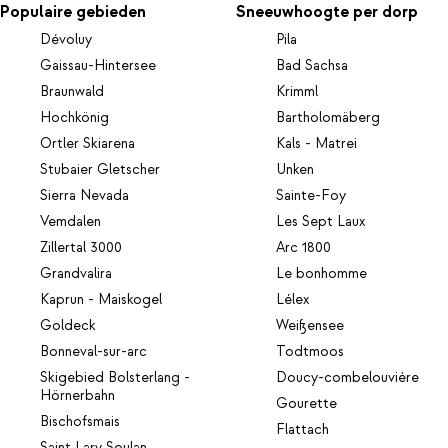
Populaire gebieden
Sneeuwhoogte per dorp
Dévoluy
Pila
Gaissau-Hintersee
Bad Sachsa
Braunwald
Krimml
Hochkönig
Bartholomäberg
Ortler Skiarena
Kals - Matrei
Stubaier Gletscher
Unken
Sierra Nevada
Sainte-Foy
Vemdalen
Les Sept Laux
Zillertal 3000
Arc 1800
Grandvalira
Le bonhomme
Kaprun - Maiskogel
Lélex
Goldeck
Weißensee
Bonneval-sur-arc
Todtmoos
Skigebied Bolsterlang -
Doucy-combelouvière
Hörnerbahn
Gourette
Bischofsmais
Flattach