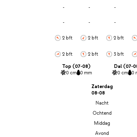
-
-
-
-
-
-
2 bft
2 bft
2 bft
2 bft
2 bft
3 bft
Top (07-08)
Dal (07-0
0 cm
0 mm
0 cm
0
Zaterdag
08-08
Nacht
Ochtend
Middag
Avond