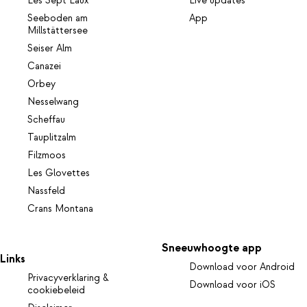
Les Sept Laux
Live updates
Seeboden am
App
Millstättersee
Seiser Alm
Canazei
Orbey
Nesselwang
Scheffau
Tauplitzalm
Filzmoos
Les Glovettes
Nassfeld
Crans Montana
Sneeuwhoogte app
Links
Download voor Android
Privacyverklaring &
Download voor iOS
cookiebeleid