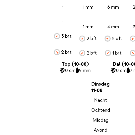
-
1 mm
6 mm
-
1 mm
4 mm
3 bft
2 bft
2 bft
2 bft
2 bft
1 bft
Top (10-08)
Dal (10-0
0 cm
9 mm
0 cm
7
Dinsdag
11-08
Nacht
Ochtend
Middag
Avond