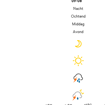
09-08
Nacht
Ochtend
Middag
Avond