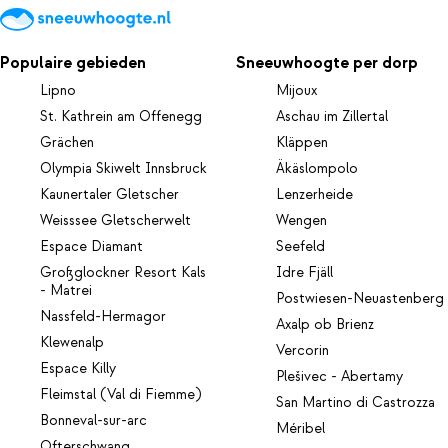
Populaire gebieden
Sneeuwhoogte per dorp
Lipno
Mijoux
St. Kathrein am Offenegg
Aschau im Zillertal
Grächen
Kläppen
Olympia Skiwelt Innsbruck
Äkäslompolo
Kaunertaler Gletscher
Lenzerheide
Weisssee Gletscherwelt
Wengen
Espace Diamant
Seefeld
Großglockner Resort Kals
Idre Fjäll
- Matrei
Postwiesen-Neuastenberg
Nassfeld-Hermagor
Axalp ob Brienz
Klewenalp
Vercorin
Espace Killy
Plešivec - Abertamy
Fleimstal (Val di Fiemme)
San Martino di Castrozza
Bonneval-sur-arc
Méribel
Ofterschwang