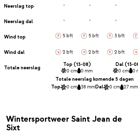
-
-
-
Neerslag top
-
-
-
Neerslag dal
5 bft
5 bft
3 bft
Wind top
2 bft
2 bft
2 bft
Wind dal
Top (13-08)
Dal (13-0
Totale neerslag
0 cm
0 mm
0 cm
0
Totale neerslag komende 5 dagen
Top
0 cm
38 mm
Dal
0 cm
27 mm
Wintersportweer Saint Jean de
Sixt