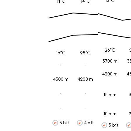
13°C
11°C
14°C
26°C
16°C
25°C
3700 m
3
-
-
4200 m
4
4300 m
4200 m
-
-
15 mm
-
-
10 mm
3 bft
4 bft
3 bft