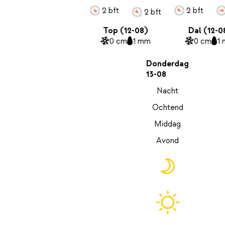
2 bft
2 bft
2 bft
Top (12-08)
Dal (12-0
0 cm
1 mm
0 cm
1
Donderdag
13-08
Nacht
Ochtend
Middag
Avond