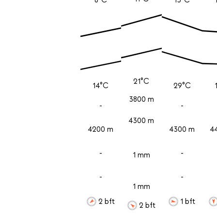
21°C
14°C
29°C
3800 m
-
-
4300 m
4200 m
4300 m
4
-
-
1 mm
-
-
1 mm
2 bft
1 bft
2 bft