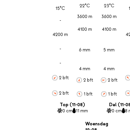
22°C
23°C
15°C
3600 m
3600 m
-
4100 m
4100 m
4200 m
4
-
6 mm
5 mm
-
4 mm
4 mm
2 bft
2 bft
2 bft
2 bft
1 bft
1 bft
Top (11-08)
Dal (11-0
0 cm
11 mm
0 cm
8
Woensdag