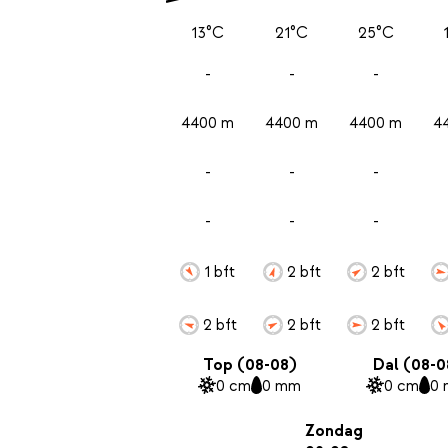
13°C
21°C
25°C
-
-
-
4400 m
4400 m
4400 m
4
-
-
-
-
-
-
1 bft
2 bft
2 bft
2 bft
2 bft
2 bft
Top (08-08)
Dal (08-0
0 cm
0 mm
0 cm
0
Zondag