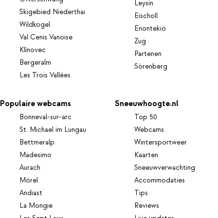
Leysin
Skigebied Niederthai
Eischoll
Wildkogel
Enontekiö
Val Cenis Vanoise
Zug
Klínovec
Partenen
Bergeralm
Sörenberg
Les Trois Vallées
Populaire webcams
Sneeuwhoogte.nl
Bonneval-sur-arc
Top 50
St. Michael im Lungau
Webcams
Bettmeralp
Wintersportweer
Madesimo
Kaarten
Aurach
Sneeuwverwachting
Mörel
Accommodaties
Andiast
Tips
La Mongie
Reviews