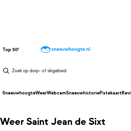
NAAR HOOFDINHOUD
Top 50
Webcams
Wintersportweer
Kaarten
Sneeuwverwacht
Sneeuwhoogte
Weer
Webcam
Sneeuwhistorie
Pistekaart
Rev
Weer Saint Jean de Sixt