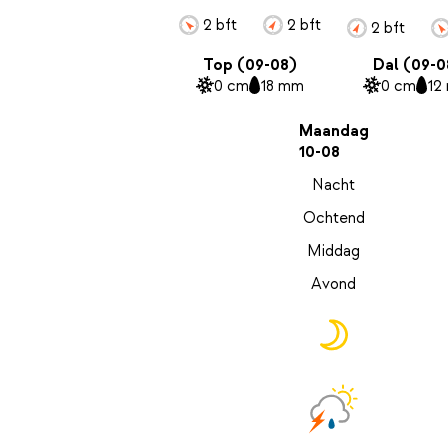
2 bft
2 bft
2 bft
Top (09-08)
Dal (09-0
0 cm
18 mm
0 cm
12
Maandag
10-08
Nacht
Ochtend
Middag
Avond