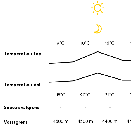
9°C
10°C
16°C
Temperatuur top
Temperatuur dal
18°C
20°C
31°C
-
-
-
Sneeuwvalgrens
4500 m
4500 m
4400 m
4
Vorstgrens