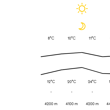
8°C
10°C
11°C
12°C
20°C
24°C
-
-
-
4200 m
4100 m
4200 m
4