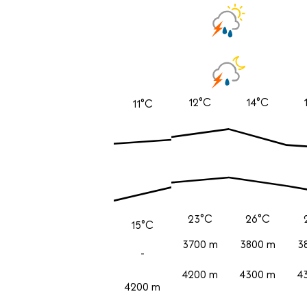
12°C
14°C
11°C
23°C
26°C
15°C
3700 m
3800 m
3
-
4200 m
4300 m
4
4200 m