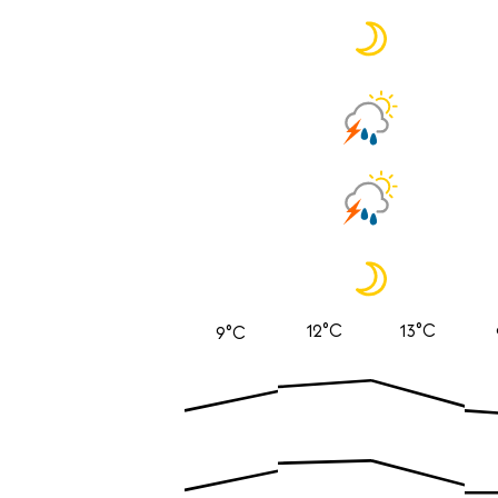
12°C
13°C
9°C