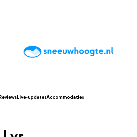
chting
Accommodaties
Tips
Reviews
Live updates
App
Reviews
Live-updates
Accommodaties
 Lys