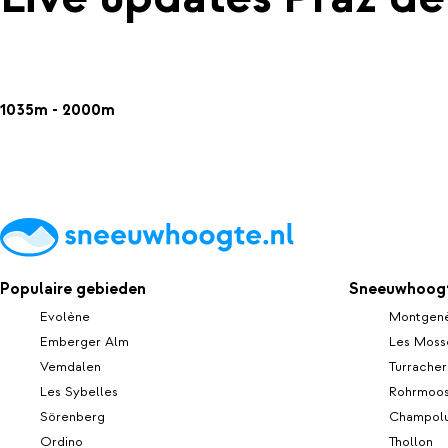
1035m - 2000m
Populaire gebieden
Sneeuwhoogt
Evolène
Montgen
Emberger Alm
Les Moss
Vemdalen
Turrache
Les Sybelles
Rohrmoo
Sörenberg
Champolu
Ordino
Thollon