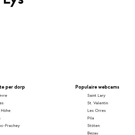
e per dorp
Populaire webcams
èvre
Saint Lary
es
St. Valentin
r Höhe
Les Orres
s
Pila
c-Frachey
Stöten
Bezau