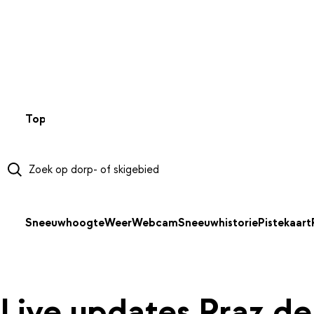
NAAR HOOFDINHOUD
Top 50
Webcams
Wintersportweer
Kaarten
Sneeuwverwa
Sneeuwhoogte
Weer
Webcam
Sneeuwhistorie
Pistekaart
Live updates Praz de