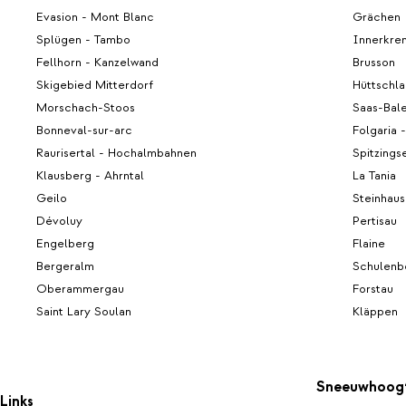
Evasion - Mont Blanc
Grächen
Splügen - Tambo
Innerkre
Fellhorn - Kanzelwand
Brusson
Skigebied Mitterdorf
Hüttschl
Morschach-Stoos
Saas-Bal
Bonneval-sur-arc
Folgaria -
Raurisertal - Hochalmbahnen
Spitzings
Klausberg - Ahrntal
La Tania
Geilo
Steinhaus
Dévoluy
Pertisau
Engelberg
Flaine
Bergeralm
Schulenb
Oberammergau
Forstau
Saint Lary Soulan
Kläppen
Sneeuwhoog
Links