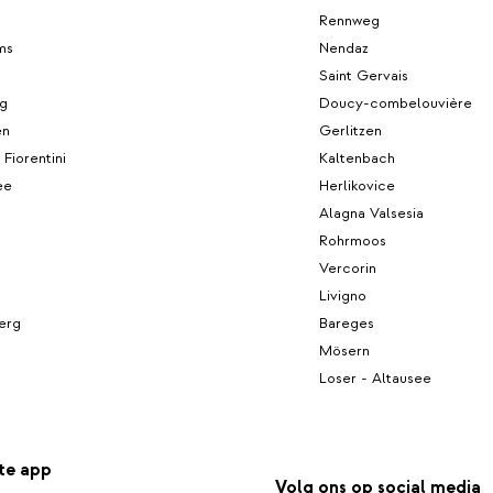
Rennweg
ms
Nendaz
Saint Gervais
ag
Doucy-combelouvière
en
Gerlitzen
 Fiorentini
Kaltenbach
ee
Herlikovice
Alagna Valsesia
Rohrmoos
Vercorin
Livigno
erg
Bareges
Mösern
Loser - Altausee
te app
Volg ons op social media