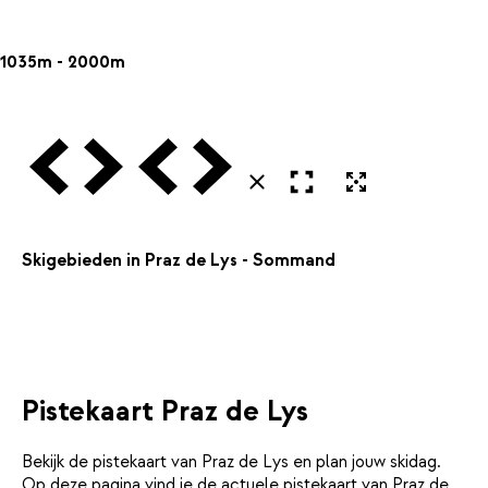
1035m - 2000m
Vorige
Volgende
Vorige
Volgende
Open in volledig scherm
Uitvergroten
Sluiten
Skigebieden in Praz de Lys - Sommand
Pistekaart Praz de Lys
Bekijk de pistekaart van Praz de Lys en plan jouw skidag.
Op deze pagina vind je de actuele pistekaart van Praz de