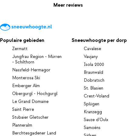
Meer reviews
Populaire gebieden
Sneeuwhoogte per dorp
Zermatt
Cavalese
Jungfrau Region - Mürren
Vaujany
- Schilthorn
Isola 2000
Nassfeld-Hermagor
Braunwald
Monterosa Ski
Dobratsch
Emberger Alm
St. Blasien
Obergurgl - Hochgurgl
Crest-Voland
Le Grand Domaine
Splügen
Saint Pierre
Kranzegg
Stubaier Gletscher
Sauze d’Oulx
Planneralm
Samoëns
Berchtesgadener Land
Säfsen