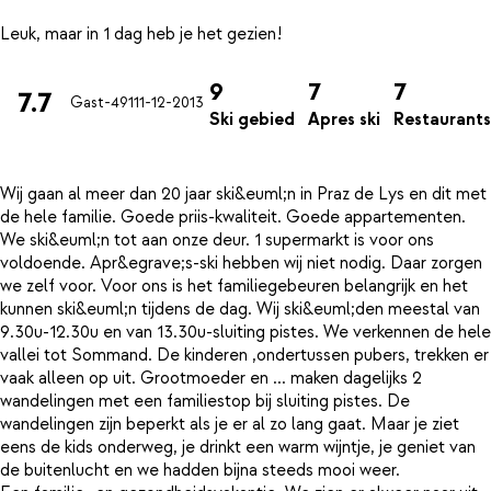
9
7
7
7.7
Gast-491
11-12-2013
Ski gebied
Apres ski
Restaurants
Wij gaan al meer dan 20 jaar ski&euml;n in Praz de Lys en dit met
de hele familie. Goede priis-kwaliteit. Goede appartementen.
We ski&euml;n tot aan onze deur. 1 supermarkt is voor ons
voldoende. Apr&egrave;s-ski hebben wij niet nodig. Daar zorgen
we zelf voor. Voor ons is het familiegebeuren belangrijk en het
kunnen ski&euml;n tijdens de dag. Wij ski&euml;den meestal van
9.30u-12.30u en van 13.30u-sluiting pistes. We verkennen de hele
vallei tot Sommand. De kinderen ,ondertussen pubers, trekken er
vaak alleen op uit. Grootmoeder en ... maken dagelijks 2
wandelingen met een familiestop bij sluiting pistes. De
wandelingen zijn beperkt als je er al zo lang gaat. Maar je ziet
eens de kids onderweg, je drinkt een warm wijntje, je geniet van
de buitenlucht en we hadden bijna steeds mooi weer.