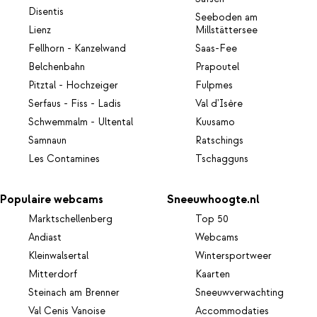
Disentis
Seeboden am
Lienz
Millstättersee
Fellhorn - Kanzelwand
Saas-Fee
Belchenbahn
Prapoutel
Pitztal - Hochzeiger
Fulpmes
Serfaus - Fiss - Ladis
Val d'Isère
Schwemmalm - Ultental
Kuusamo
Samnaun
Ratschings
Les Contamines
Tschagguns
Populaire webcams
Sneeuwhoogte.nl
Marktschellenberg
Top 50
Andiast
Webcams
Kleinwalsertal
Wintersportweer
Mitterdorf
Kaarten
Steinach am Brenner
Sneeuwverwachting
Val Cenis Vanoise
Accommodaties