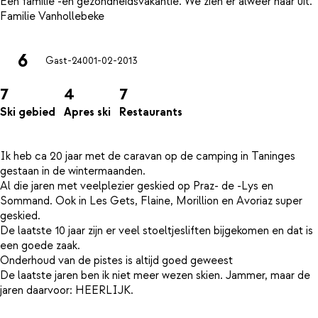
Een familie -en gezondheidsvakantie. We zien er alweer naar uit.
6
Gast-240
01-02-2013
7
4
7
Ski gebied
Apres ski
Restaurants
Ik heb ca 20 jaar met de caravan op de camping in Taninges
gestaan in de wintermaanden.
Al die jaren met veelplezier geskied op Praz- de -Lys en
Sommand. Ook in Les Gets, Flaine, Morillion en Avoriaz super
geskied.
De laatste 10 jaar zijn er veel stoeltjesliften bijgekomen en dat is
een goede zaak.
Onderhoud van de pistes is altijd goed geweest
De laatste jaren ben ik niet meer wezen skien. Jammer, maar de