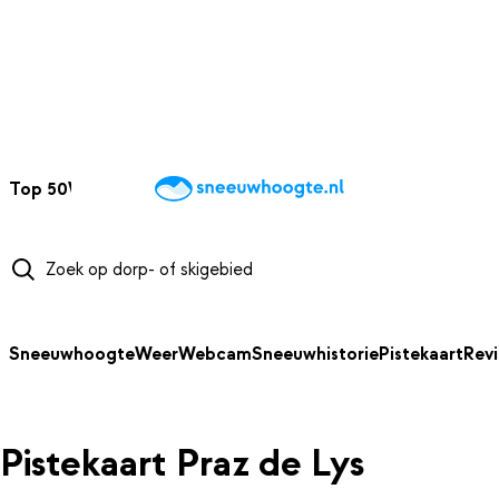
NAAR HOOFDINHOUD
Top 50
Webcams
Wintersportweer
Kaarten
Sneeuwverwacht
Sneeuwhoogte
Weer
Webcam
Sneeuwhistorie
Pistekaart
Rev
Pistekaart Praz de Lys