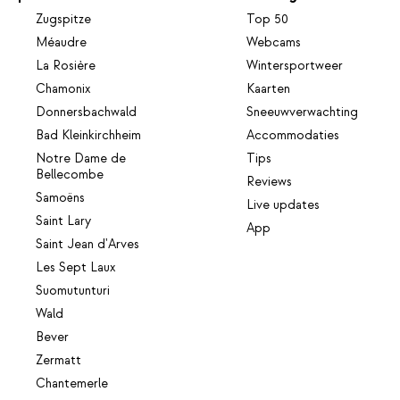
Zugspitze
Top 50
Méaudre
Webcams
La Rosière
Wintersportweer
Chamonix
Kaarten
Donnersbachwald
Sneeuwverwachting
Bad Kleinkirchheim
Accommodaties
Notre Dame de
Tips
Bellecombe
Reviews
Samoëns
Live updates
Saint Lary
App
Saint Jean d'Arves
Les Sept Laux
Suomutunturi
Wald
Bever
Zermatt
Chantemerle