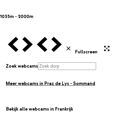
1035m - 2000m
Vorige Webcam
Volgende Webcam
Vorige Webcam
Volgende Webcam
Uitvergroten
Sluiten
Fullscreen
Zoek webcams
Meer webcams in Praz de Lys - Sommand
Bekijk alle webcams in Frankrijk