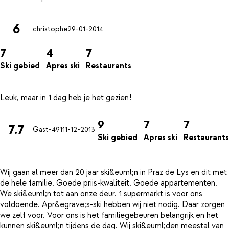
6
christophe
29-01-2014
7
4
7
Ski gebied
Apres ski
Restaurants
9
7
7
7.7
Gast-491
11-12-2013
Ski gebied
Apres ski
Restaurants
Wij gaan al meer dan 20 jaar ski&euml;n in Praz de Lys en dit met
de hele familie. Goede priis-kwaliteit. Goede appartementen.
We ski&euml;n tot aan onze deur. 1 supermarkt is voor ons
voldoende. Apr&egrave;s-ski hebben wij niet nodig. Daar zorgen
we zelf voor. Voor ons is het familiegebeuren belangrijk en het
kunnen ski&euml;n tijdens de dag. Wij ski&euml;den meestal van