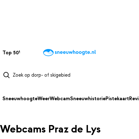
NAAR HOOFDINHOUD
Top 50
Webcams
Wintersportweer
Kaarten
Sneeuwverwacht
Sneeuwhoogte
Weer
Webcam
Sneeuwhistorie
Pistekaart
Rev
Webcams Praz de Lys