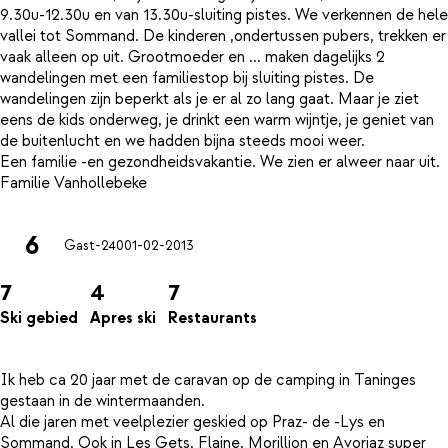
9.30u-12.30u en van 13.30u-sluiting pistes. We verkennen de hele
vallei tot Sommand. De kinderen ,ondertussen pubers, trekken er
vaak alleen op uit. Grootmoeder en ... maken dagelijks 2
wandelingen met een familiestop bij sluiting pistes. De
wandelingen zijn beperkt als je er al zo lang gaat. Maar je ziet
eens de kids onderweg, je drinkt een warm wijntje, je geniet van
de buitenlucht en we hadden bijna steeds mooi weer.
Een familie -en gezondheidsvakantie. We zien er alweer naar uit.
6
Gast-240
01-02-2013
7
4
7
Ski gebied
Apres ski
Restaurants
Ik heb ca 20 jaar met de caravan op de camping in Taninges
gestaan in de wintermaanden.
Al die jaren met veelplezier geskied op Praz- de -Lys en
Sommand. Ook in Les Gets, Flaine, Morillion en Avoriaz super