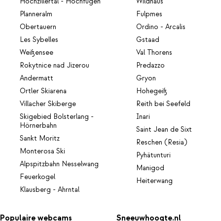
Hochzillertal - Hochfügen
Wildhaus
Planneralm
Fulpmes
Obertauern
Ordino - Arcalis
Les Sybelles
Gstaad
Weißensee
Val Thorens
Rokytnice nad Jizerou
Predazzo
Andermatt
Gryon
Ortler Skiarena
Hohegeiß
Villacher Skiberge
Reith bei Seefeld
Skigebied Bolsterlang -
Inari
Hörnerbahn
Saint Jean de Sixt
Sankt Moritz
Reschen (Resia)
Monterosa Ski
Pyhätunturi
Alpspitzbahn Nesselwang
Manigod
Feuerkogel
Heiterwang
Klausberg - Ahrntal
Populaire webcams
Sneeuwhoogte.nl