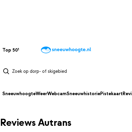
NAAR HOOFDINHOUD
Top 50
Webcams
Wintersportweer
Kaarten
Sneeuwverwacht
Sneeuwhoogte
Weer
Webcam
Sneeuwhistorie
Pistekaart
Rev
Reviews Autrans