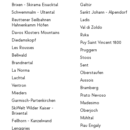
Brixen - Skirama Eisacktal
Galtür
Schwemmalm - Ultental
Sankt Johann - Alpendorf
Reuttener Seilbahnen
Ladis
Hahnenkamm Höfen
Val di Zoldo
Davos Klosters Mountains
Ruka
Diedamskopf
Puy Saint Vincent 1800
Les Rousses
Pruggern
Bellwald
Stoos
Brandnertal
Sent
La Norma
Oberstaufen
Lachtal
Aussois
Ventron
Bramberg
Mieders
Prato Nevoso
Garmisch-Partenkirchen
Madesimo
SkiWelt Wilder Kaiser -
Oberjoch
Brixental
Mühltal
Fellhorn - Kanzelwand
Piau Engaly
Lenggries