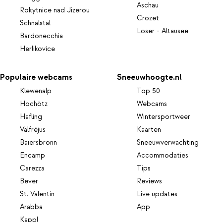
Aschau
Rokytnice nad Jizerou
Crozet
Schnalstal
Loser - Altausee
Bardonecchia
Herlikovice
Populaire webcams
Sneeuwhoogte.nl
Klewenalp
Top 50
Hochötz
Webcams
Hafling
Wintersportweer
Valfréjus
Kaarten
Baiersbronn
Sneeuwverwachting
Encamp
Accommodaties
Carezza
Tips
Bever
Reviews
St. Valentin
Live updates
Arabba
App
Kappl