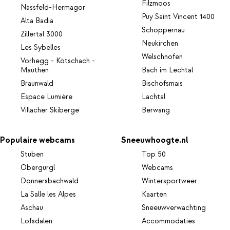
Filzmoos
Nassfeld-Hermagor
Puy Saint Vincent 1400
Alta Badia
Schoppernau
Zillertal 3000
Neukirchen
Les Sybelles
Welschnofen
Vorhegg - Kötschach -
Mauthen
Bach im Lechtal
Braunwald
Bischofsmais
Espace Lumière
Lachtal
Villacher Skiberge
Berwang
Populaire webcams
Sneeuwhoogte.nl
Stuben
Top 50
Obergurgl
Webcams
Donnersbachwald
Wintersportweer
La Salle les Alpes
Kaarten
Aschau
Sneeuwverwachting
Lofsdalen
Accommodaties