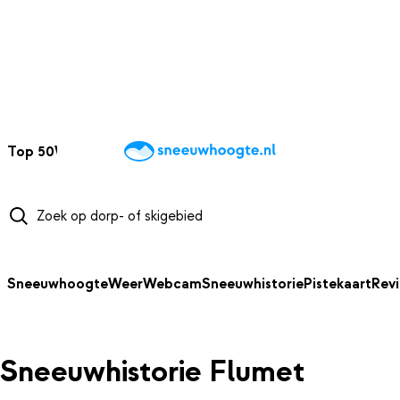
NAAR HOOFDINHOUD
Top 50
Webcams
Wintersportweer
Kaarten
Sneeuwverwacht
Sneeuwhoogte
Weer
Webcam
Sneeuwhistorie
Pistekaart
Rev
Sneeuwhistorie Flumet