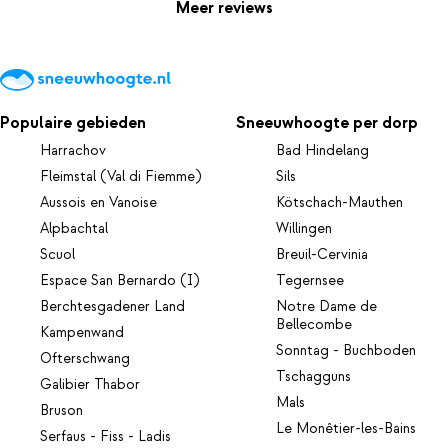
Meer reviews
Populaire gebieden
Sneeuwhoogte per dorp
Harrachov
Bad Hindelang
Fleimstal (Val di Fiemme)
Sils
Aussois en Vanoise
Kötschach-Mauthen
Alpbachtal
Willingen
Scuol
Breuil-Cervinia
Espace San Bernardo (I)
Tegernsee
Berchtesgadener Land
Notre Dame de
Bellecombe
Kampenwand
Sonntag - Buchboden
Ofterschwang
Tschagguns
Galibier Thabor
Mals
Bruson
Le Monêtier-les-Bains
Serfaus - Fiss - Ladis