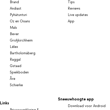
Brand
Tips
Andiast
Reviews
Pyhätunturi
Live updates
Oz en Oisans
App
Mals
Bever
Großkirchheim
Lélex
Bartholomäberg
Raggal
Gstaad
Speikboden
Åre
Schierke
Sneeuwhoogte app
Links
Download voor Android