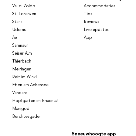
Val di Zoldo
Accommodaties
St. Lorenzen
Tips
Stans
Reviews
Uderns
Live updates
Au
App
Samnaun
Seiser Alm
Thierbach
Meiringen
Reit im Winkl
Eben am Achensee
Vandans
Hopfgarten im Brixental
Manigod
Berchtesgaden
Sneeuwhoogte app