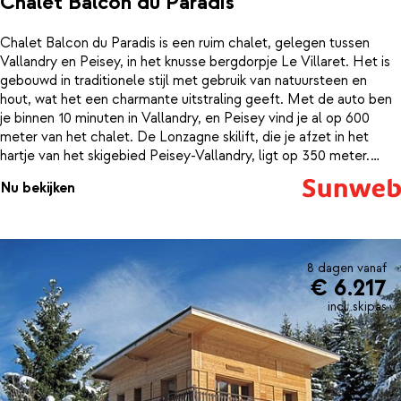
Chalet Balcon du Paradis
Chalet Balcon du Paradis is een ruim chalet, gelegen tussen
Vallandry en Peisey, in het knusse bergdorpje Le Villaret. Het is
gebouwd in traditionele stijl met gebruik van natuursteen en
hout, wat het een charmante uitstraling geeft. Met de auto ben
je binnen 10 minuten in Vallandry, en Peisey vind je al op 600
meter van het chalet. De Lonzagne skilift, die je afzet in het
hartje van het skigebied Peisey-Vallandry, ligt op 350 meter.
Chalet Balcon du Paradis bestaat uit drie verdiepingen en heeft
Nu bekijken
een gezellige woonkamer met open haard. Wat opvalt binnen zijn
de houten balken, de grote ramen die voor een prachtig uitzicht
zorgen en de vele authentieke versieringen. Er is een grote
eetruimte en een volledig ingerichte open keuken. Na een dag in
de frisse buitenlucht is het weer heerlijk opwarmen voor de open
8 dagen vanaf
€ 6.217
haard of in de sauna, welke gedeeld wordt met het naastgelegen
chalet.
incl. skipas