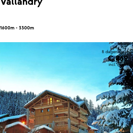
Vallandry
1600m - 3300m
8 dagen vanaf
€ 869
incl. skipas