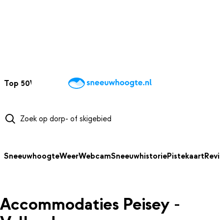
NAAR HOOFDINHOUD
Top 50
Webcams
Wintersportweer
Kaarten
Sneeuwverwacht
Sneeuwhoogte
Weer
Webcam
Sneeuwhistorie
Pistekaart
Rev
Accommodaties Peisey -