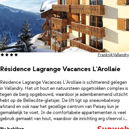
Frankrijk
Vallandry
Résidence Lagrange Vacances L'Arollaie
Résidence Lagrange Vacances L'Arollaie is schitterend gelegen
in Vallandry. Het uit hout en natuursteen opgetrokken complex is
tegen de berg opgebouwd, waardoor je adembenemend uitzicht
hebt op de Bellecôte-gletsjer. De lift ligt op sneeuwbalworp
afstand en ook naar het gezellige centrum van Peisey kun je
gemakkelijk te voet. In de comfortabele appartementen is veel
gebruik gemaakt van hout, waardoor de inrichting erg sfeervol is.
Kom je 's middags ietwat vermoeid terug bij de résidence, neem
Nu bekijken