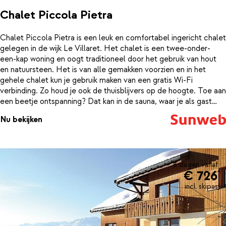
Chalet Piccola Pietra
Chalet Piccola Pietra is een leuk en comfortabel ingericht chalet
gelegen in de wijk Le Villaret. Het chalet is een twee-onder-
een-kap woning en oogt traditioneel door het gebruik van hout
en natuursteen. Het is van alle gemakken voorzien en in het
gehele chalet kun je gebruik maken van een gratis Wi-Fi
verbinding. Zo houd je ook de thuisblijvers op de hoogte. Toe aan
een beetje ontspanning? Dat kan in de sauna, waar je als gast
gratis gebruik van mag maken. Een verblijf in Piccola Pietra
Nu bekijken
betekent niet alleen geweldig skiën in een mooi gebied, maar
ook genieten van een traditionele omgeving.
8 dagen vanaf
€ 726
incl. skipas