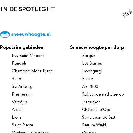
wintersportvakantie te worden!
IN DE SPOTLIGHT
Populaire gebieden
Sneeuwhoogte per dorp
Puy Saint Vincent
Bergün
Fendels
Les Saisies
Chamonix Mont Blanc
Hochgurgl
Scuol
Flaine
Ski Arlberg
Arc 1800
Riesneralm
Rokytnice nad Jizerou
Valfréjus
Interlaken
Arolla
Château-d'Oex
Lienz
Saint Jean de Sixt
Saint Pierre
Reit im Winkl
Grainau - Zugspitze
Carezza