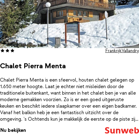
Frankrijk
Vallandry
Chalet Pierra Menta
Chalet Pierra Menta is een sfeervol, houten chalet gelegen op
1.650 meter hoogte. Laat je echter niet misleiden door de
traditionele buitenkant, want binnen in het chalet ben je van alle
moderne gemakken voorzien. Zo is er een goed uitgeruste
keuken en beschikt iedere slaapkamer over een eigen badkamer.
Vanaf het balkon heb je een fantastisch uitzicht over de
omgeving. 's Ochtends kun je makkelijk de eerste op de piste zijn,
want deze ligt op korte loopafstand van het chalet. Na een dag
Nu bekijken
skiën, is het heerlijk opwarmen bij de open haard. Met een verblijf
in Chalet Pierra Menta belooft het dit jaar een mooie