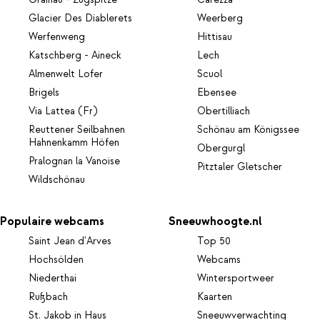
Glacier Des Diablerets
Weerberg
Werfenweng
Hittisau
Katschberg - Aineck
Lech
Almenwelt Lofer
Scuol
Brigels
Ebensee
Via Lattea (Fr)
Obertilliach
Reuttener Seilbahnen
Schönau am Königssee
Hahnenkamm Höfen
Obergurgl
Pralognan la Vanoise
Pitztaler Gletscher
Wildschönau
Populaire webcams
Sneeuwhoogte.nl
Saint Jean d'Arves
Top 50
Hochsölden
Webcams
Niederthai
Wintersportweer
Rußbach
Kaarten
St. Jakob in Haus
Sneeuwverwachting