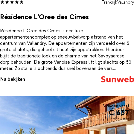
Frankrijk
Vallandry
Résidence L'Oree des Cimes
Résidence L'Oree des Cimes is een luxe
appartementencomplex op sneeuwbalworp afstand van het
centrum van Vallandry. De appartementen zijn verdeeld over 5
grote chalets, die geheel uit hout zijn opgetrokken. Hierdoor
blijft de traditionele look en de charme van het Savoyaardse
dorp behouden. De grote Vanoise Express lift ligt slechts op 50
meter. Zo sta je 's ochtends dus snel bovenaan de vers
geprepareerde pistes. De appartementen zijn ruim, zeer
Nu bekijken
smaakvol ingericht en voorzien van alle comfort. In de open
keuken kun je een gezonde, verse maaltijd bereiden. Opwarmen
doe je voor het knisperende haardvuur in de lobby of breng de
avond door in de sauna, jacuzzi, hamam of zwembad. Zo sluit je je
dag weer helemaal relaxed af.De résidence biedt hiernaast nog
8 dagen vanaf
€ 637
vele andere faciliteiten, zoals een brood bestelservice,
skilockers, fitnessruimte, gratis wifi en een biljardtafel. Dit wordt
incl. skipas
een onvergetelijke vakantie!