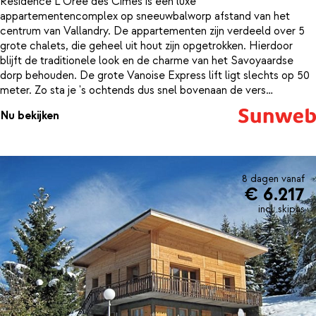
Résidence L'Oree des Cimes is een luxe
appartementencomplex op sneeuwbalworp afstand van het
centrum van Vallandry. De appartementen zijn verdeeld over 5
grote chalets, die geheel uit hout zijn opgetrokken. Hierdoor
blijft de traditionele look en de charme van het Savoyaardse
dorp behouden. De grote Vanoise Express lift ligt slechts op 50
meter. Zo sta je 's ochtends dus snel bovenaan de vers
geprepareerde pistes. De appartementen zijn ruim, zeer
Nu bekijken
smaakvol ingericht en voorzien van alle comfort. In de open
keuken kun je een gezonde, verse maaltijd bereiden. Opwarmen
doe je voor het knisperende haardvuur in de lobby of breng de
avond door in de sauna, jacuzzi, hamam of zwembad. Zo sluit je je
dag weer helemaal relaxed af.De résidence biedt hiernaast nog
8 dagen vanaf
€ 6.217
vele andere faciliteiten, zoals een brood bestelservice,
skilockers, fitnessruimte, gratis wifi en een biljardtafel. Dit wordt
incl. skipas
een onvergetelijke vakantie!