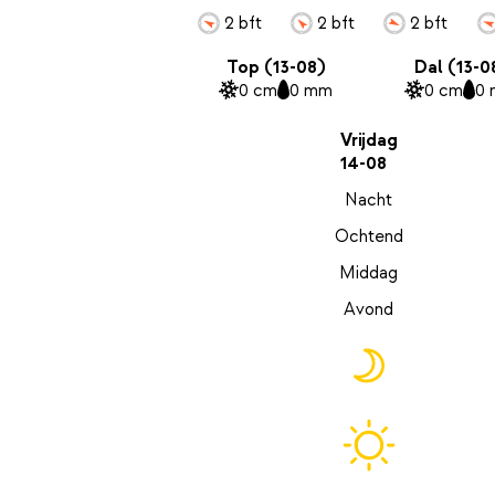
2 bft
2 bft
2 bft
Top (13-08)
Dal (13-0
0 cm
0 mm
0 cm
0
Vrijdag
14-08
Nacht
Ochtend
Middag
Avond