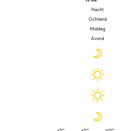
13-08
Nacht
Ochtend
Middag
Avond
4°C
6°C
10°C