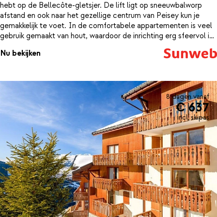
hebt op de Bellecôte-gletsjer. De lift ligt op sneeuwbalworp
afstand en ook naar het gezellige centrum van Peisey kun je
gemakkelijk te voet. In de comfortabele appartementen is veel
gebruik gemaakt van hout, waardoor de inrichting erg sfeervol is.
Kom je 's middags ietwat vermoeid terug bij de résidence, neem
Nu bekijken
dan nog even een frisse duik in het mooie zwembad of ontspan
even helemaal in de sauna of de jacuzzi. Voor een rustige
vakantie met alles binnen handbereik is dit een goede keuze.
8 dagen vanaf
€ 637
incl. skipas