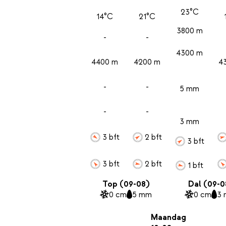
23°C
14°C
21°C
3800 m
-
-
4300 m
4400 m
4200 m
4
-
-
5 mm
-
-
3 mm
3 bft
2 bft
3 bft
3 bft
2 bft
1 bft
Top (09-08)
Dal (09-0
0 cm
5 mm
0 cm
3
Maandag