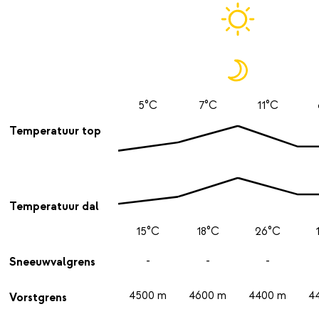
5°C
7°C
11°C
Temperatuur top
Temperatuur dal
15°C
18°C
26°C
-
-
-
Sneeuwvalgrens
4500 m
4600 m
4400 m
4
Vorstgrens