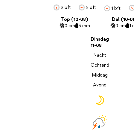
2 bft
2 bft
1 bft
Top (10-08)
Dal (10-0
0 cm
3 mm
0 cm
1
Dinsdag
11-08
Nacht
Ochtend
Middag
Avond