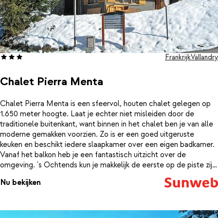
Frankrijk
Vallandry
Chalet Pierra Menta
Chalet Pierra Menta is een sfeervol, houten chalet gelegen op
1.650 meter hoogte. Laat je echter niet misleiden door de
traditionele buitenkant, want binnen in het chalet ben je van alle
moderne gemakken voorzien. Zo is er een goed uitgeruste
keuken en beschikt iedere slaapkamer over een eigen badkamer.
Vanaf het balkon heb je een fantastisch uitzicht over de
omgeving. 's Ochtends kun je makkelijk de eerste op de piste zijn,
want deze ligt op korte loopafstand van het chalet. Na een dag
Nu bekijken
skiën, is het heerlijk opwarmen bij de open haard. Met een verblijf
in Chalet Pierra Menta belooft het dit jaar een mooie
wintersportvakantie te worden!