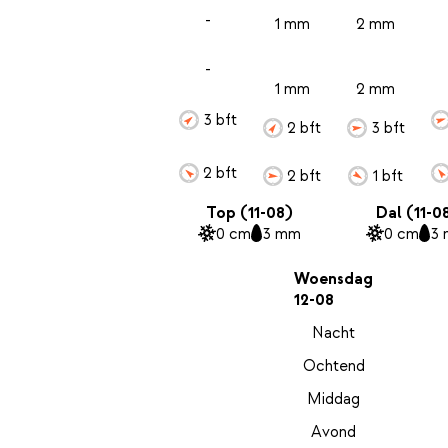
-
1 mm
2 mm
-
1 mm
2 mm
3 bft
2 bft
3 bft
2 bft
2 bft
1 bft
Top (11-08)
Dal (11-0
0 cm
3 mm
0 cm
3
Woensdag
12-08
Nacht
Ochtend
Middag
Avond