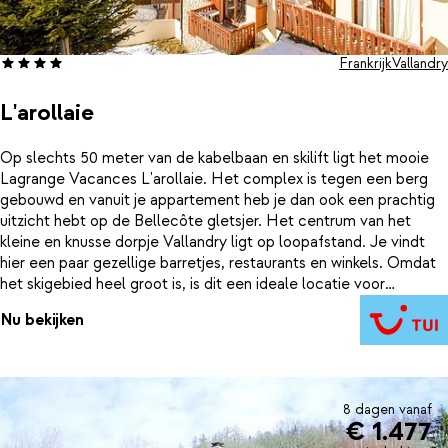
Frankrijk
Vallandry
L'arollaie
Op slechts 50 meter van de kabelbaan en skilift ligt het mooie
Lagrange Vacances L'arollaie. Het complex is tegen een berg
gebouwd en vanuit je appartement heb je dan ook een prachtig
uitzicht hebt op de Bellecôte gletsjer. Het centrum van het
kleine en knusse dorpje Vallandry ligt op loopafstand. Je vindt
hier een paar gezellige barretjes, restaurants en winkels. Omdat
het skigebied heel groot is, is dit een ideale locatie voor
gezinnen. Ga je lekker rustig skiën of langlaufen of zoek je meer
Nu bekijken
uitdaging en ga je liever snowboarden? Het is allemaal mogelijk
in het skigebied Paradiski. En na terugkomst in L'arollaie neem je
nog een lekkere duik in het zwembad of relax je in de sauna. Je
appartement in L'arollaie is van alle gemakken voorzien dus kook
je vanavond zelf of ga je voor gemak en wandel je naar één van
8 dagen vanaf
€ 1.477
de restaurantjes in Vallandry?