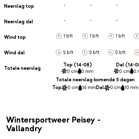
-
-
-
Neerslag top
-
-
-
Neerslag dal
1 bft
1 bft
1 bft
Wind top
2 bft
2 bft
2 bft
Wind dal
Top (14-08)
Dal (14-0
Totale neerslag
0 cm
0 mm
0 cm
0
Totale neerslag komende 5 dagen
Top
0 cm
16 mm
Dal
0 cm
10 mm
Wintersportweer Peisey -
Vallandry