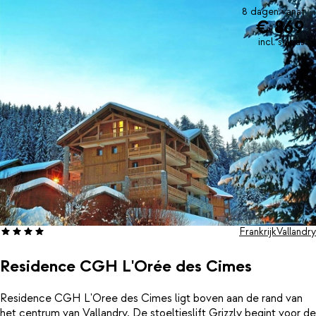
8 dagen vanaf
€ 869
incl. skipas
Frankrijk
Vallandry
Residence CGH L'Orée des Cimes
Residence CGH L'Oree des Cimes ligt boven aan de rand van
het centrum van Vallandry. De stoeltjeslift Grizzly begint voor de