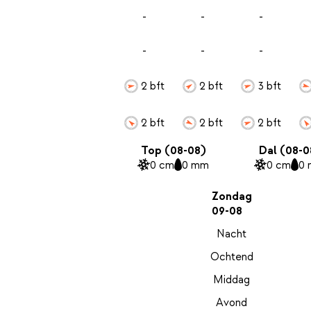
-
-
-
-
-
-
2 bft
2 bft
3 bft
2 bft
2 bft
2 bft
Top (08-08)
Dal (08-0
0 cm
0 mm
0 cm
0
Zondag
09-08
Nacht
Ochtend
Middag
Avond