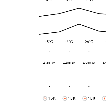
13°C
16°C
26°C
-
-
-
4300 m
4400 m
4300 m
4
-
-
-
-
-
-
1 bft
1 bft
1 bft