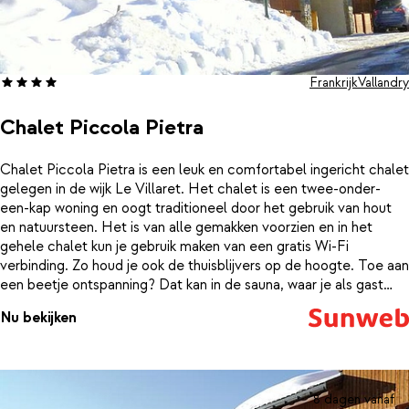
Frankrijk
Vallandry
Chalet Piccola Pietra
Chalet Piccola Pietra is een leuk en comfortabel ingericht chalet
gelegen in de wijk Le Villaret. Het chalet is een twee-onder-
een-kap woning en oogt traditioneel door het gebruik van hout
en natuursteen. Het is van alle gemakken voorzien en in het
gehele chalet kun je gebruik maken van een gratis Wi-Fi
verbinding. Zo houd je ook de thuisblijvers op de hoogte. Toe aan
een beetje ontspanning? Dat kan in de sauna, waar je als gast
gratis gebruik van mag maken. Een verblijf in Piccola Pietra
Nu bekijken
betekent niet alleen geweldig skiën in een mooi gebied, maar
ook genieten van een traditionele omgeving.
8 dagen vanaf