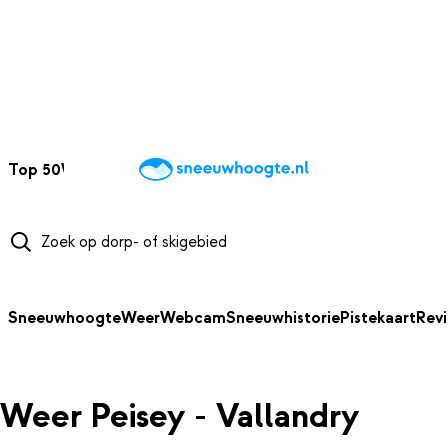
NAAR HOOFDINHOUD
Top 50
Webcams
Wintersportweer
Kaarten
Sneeuwverwacht
Sneeuwhoogte
Weer
Webcam
Sneeuwhistorie
Pistekaart
Rev
Weer Peisey - Vallandry