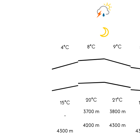
8°C
9°C
4°C
20°C
21°C
15°C
3700 m
3800 m
-
4200 m
4300 m
4300 m
4