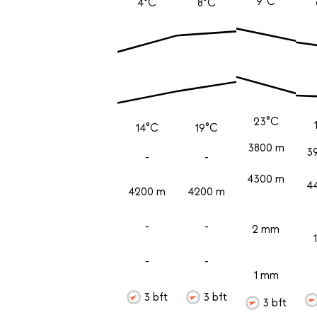
9°C
4°C
8°C
23°C
14°C
19°C
3800 m
3
-
-
4300 m
4
4200 m
4200 m
-
-
2 mm
-
-
1 mm
3 bft
3 bft
3 bft