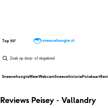
NAAR HOOFDINHOUD
Top 50
Webcams
Wintersportweer
Kaarten
Sneeuwverwacht
Sneeuwhoogte
Weer
Webcam
Sneeuwhistorie
Pistekaart
Rev
Reviews Peisey - Vallandry