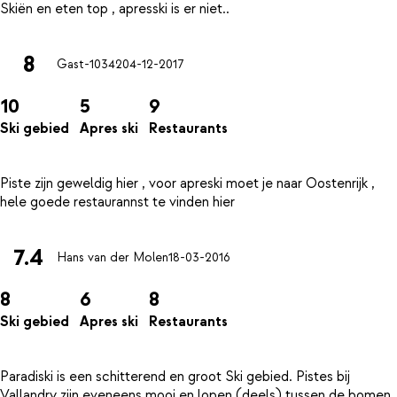
8
Gast-10342
04-12-2017
10
5
9
Ski gebied
Apres ski
Restaurants
Piste zijn geweldig hier , voor apreski moet je naar Oostenrijk ,
7.4
Hans van der Molen
18-03-2016
8
6
8
Ski gebied
Apres ski
Restaurants
Paradiski is een schitterend en groot Ski gebied. Pistes bij
Vallandry zijn eveneens mooi en lopen (deels) tussen de bomen.