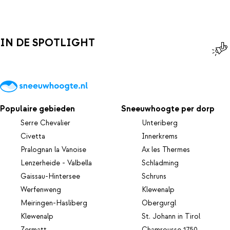
IN DE SPOTLIGHT
Populaire gebieden
Sneeuwhoogte per dorp
Serre Chevalier
Unteriberg
Civetta
Innerkrems
Pralognan la Vanoise
Ax les Thermes
Lenzerheide - Valbella
Schladming
Gaissau-Hintersee
Schruns
Werfenweng
Klewenalp
Meiringen-Hasliberg
Obergurgl
Klewenalp
St. Johann in Tirol
Zermatt
Chamrousse 1750