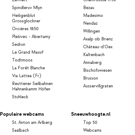
Spindleruv Mlyn
Bezau
Heiligenblut
Madesimo
Grossglockner
Nendaz
Orcières 1850
Willingen
Plešivec - Abertamy
Axalp ob Brienz
Sedrun
Château-d'Oex
Le Grand Massif
Kaltenbach
Todtmoos
Annaberg
La Forêt Blanche
Bischofswiesen
Via Lattea (Fr)
Brusson
Reuttener Seilbahnen
Ausservillgraten
Hahnenkamm Höfen
Stuhleck
Populaire webcams
Sneeuwhoogte.nl
St. Anton am Arlberg
Top 50
Saalbach
Webcams