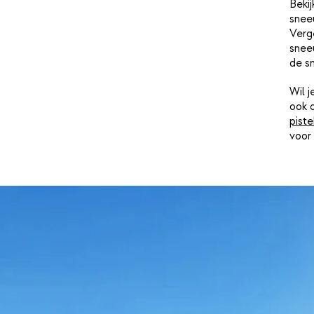
Bekij
snee
Verge
sneeu
de s
Wil 
ook 
piste
voor