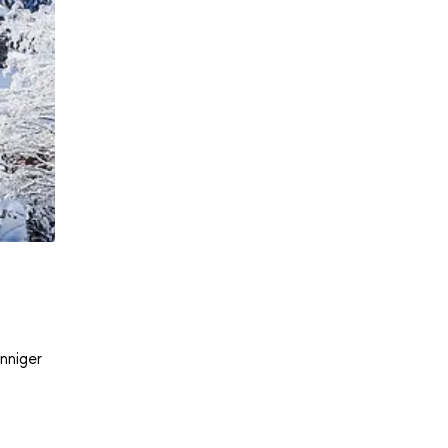
nniger