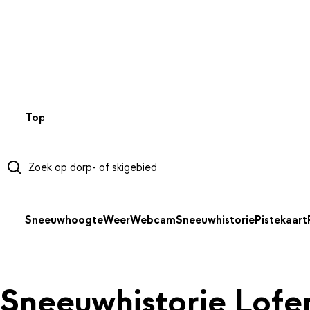
NAAR HOOFDINHOUD
Top 50
Webcams
Wintersportweer
Kaarten
Sneeuwverwa
Sneeuwhoogte
Weer
Webcam
Sneeuwhistorie
Pistekaart
Sneeuwhistorie Lofe