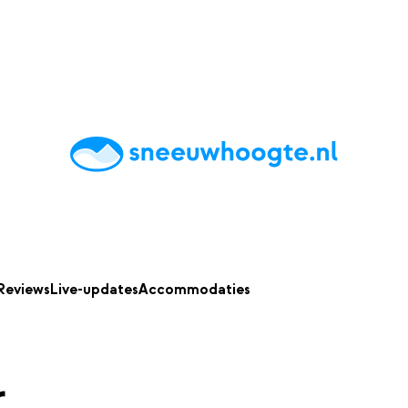
chting
Accommodaties
Tips
Reviews
Live updates
App
Reviews
Live-updates
Accommodaties
r