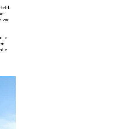
keld.
het
d van
d je
en
atie