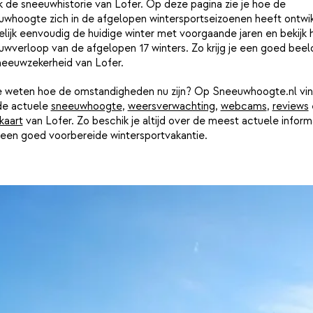
k de sneeuwhistorie van Lofer. Op deze pagina zie je hoe de
uwhoogte zich in de afgelopen wintersportseizoenen heeft ontwik
lijk eenvoudig de huidige winter met voorgaande jaren en bekijk 
wverloop van de afgelopen 17 winters. Zo krijg je een goed beel
neeuwzekerheid van Lofer.
je weten hoe de omstandigheden nu zijn? Op Sneeuwhoogte.nl vin
de actuele
sneeuwhoogte
,
weersverwachting
,
webcams
,
reviews
kaart
van Lofer. Zo beschik je altijd over de meest actuele inform
 een goed voorbereide wintersportvakantie.