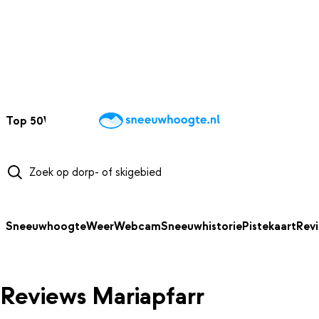
NAAR HOOFDINHOUD
Top 50
Webcams
Wintersportweer
Kaarten
Sneeuwverwacht
Sneeuwhoogte
Weer
Webcam
Sneeuwhistorie
Pistekaart
Rev
Reviews Mariapfarr