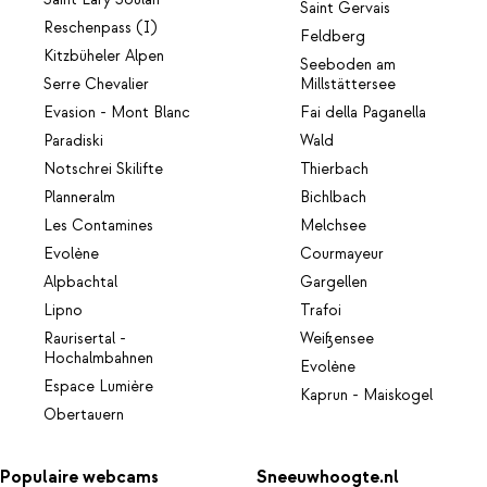
Saint Gervais
Reschenpass (I)
Feldberg
Kitzbüheler Alpen
Seeboden am
Serre Chevalier
Millstättersee
Evasion - Mont Blanc
Fai della Paganella
Paradiski
Wald
Notschrei Skilifte
Thierbach
Planneralm
Bichlbach
Les Contamines
Melchsee
Evolène
Courmayeur
Alpbachtal
Gargellen
Lipno
Trafoi
Raurisertal -
Weißensee
Hochalmbahnen
Evolène
Espace Lumière
Kaprun - Maiskogel
Obertauern
Populaire webcams
Sneeuwhoogte.nl