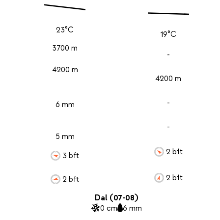
23°C
19°C
3700 m
-
4200 m
4200 m
-
6 mm
-
5 mm
2 bft
3 bft
2 bft
2 bft
Dal (07-08)
0 cm
6 mm