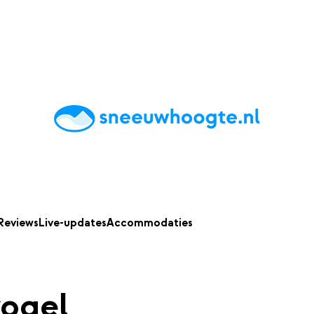
chting
Accommodaties
Tips
Reviews
Live updates
App
Reviews
Live-updates
Accommodaties
kogel