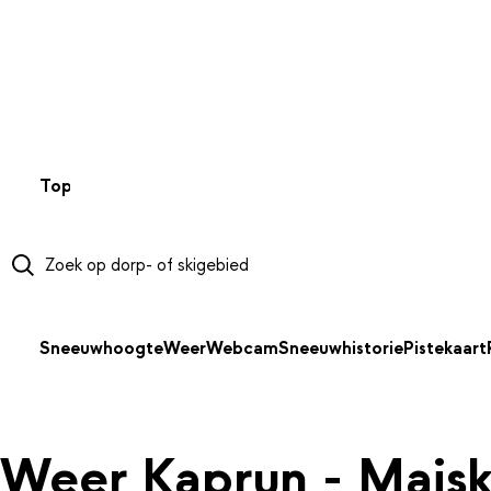
NAAR HOOFDINHOUD
Top 50
Webcams
Wintersportweer
Kaarten
Sneeuwverwa
Sneeuwhoogte
Weer
Webcam
Sneeuwhistorie
Pistekaart
Weer Kaprun - Mais