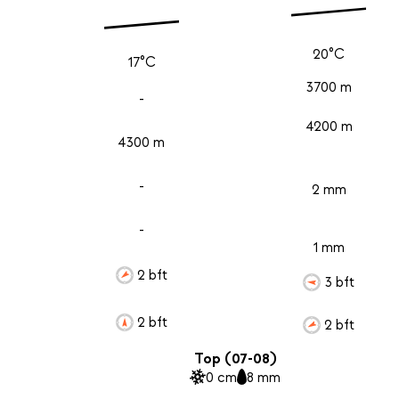
20°C
17°C
3700 m
-
4200 m
4300 m
-
2 mm
-
1 mm
2 bft
3 bft
2 bft
2 bft
Top (07-08)
0 cm
8 mm