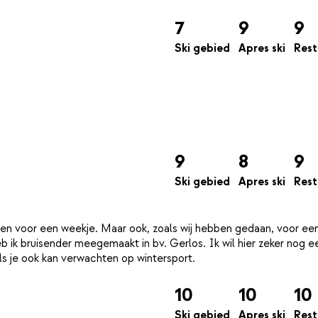
7
9
9
Ski gebied
Apres ski
Rest
9
8
9
Ski gebied
Apres ski
Rest
doen voor een weekje. Maar ook, zoals wij hebben gedaan, voor ee
b ik bruisender meegemaakt in bv. Gerlos. Ik wil hier zeker nog e
10
10
10
Ski gebied
Apres ski
Rest