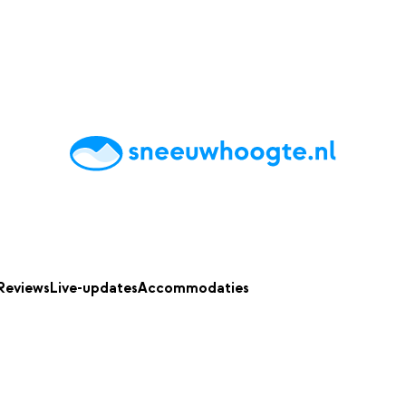
chting
Accommodaties
Tips
Reviews
Live updates
App
Reviews
Live-updates
Accommodaties