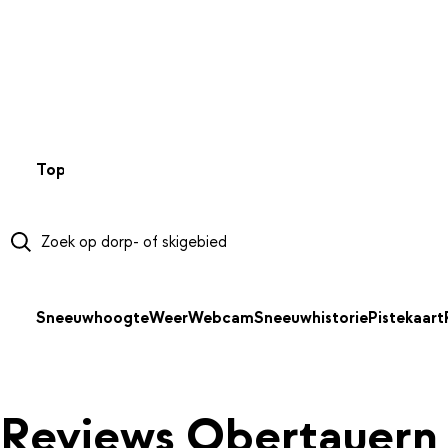
NAAR HOOFDINHOUD
Top 50
Webcams
Wintersportweer
Kaarten
Sneeuwverwa
Sneeuwhoogte
Weer
Webcam
Sneeuwhistorie
Pistekaart
Reviews Obertauern