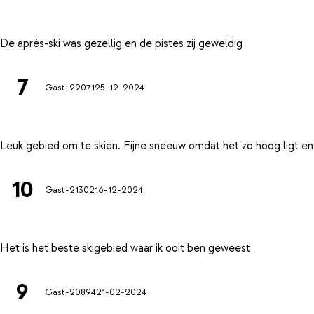
7
Gast-22071
25-12-2024
10
Gast-21302
16-12-2024
9
Gast-20894
21-02-2024