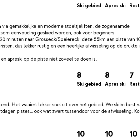
Ski gebied
Apres ski
Rest
 via gemakkelijke en moderne stoeltjeliften, de zogenaamde
htsom eenvouding geskied worden, ook voor beginners.
s 20 minuten naar Grosseck/Speiereck, deze 55km aan piste van 1
sten, dus lekker rustig en een heerlijke afwisseling op de drukte 
8
8
7
Ski gebied
Apres ski
Rest
tend. Het waaiert lekker snel uit over het gebied. We skiën best 
uitdagen pistes… ook wat zwart tussendoor voor de afwisseling. K
10
10
10