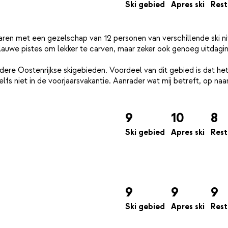
Ski gebied
Apres ski
Rest
aren met een gezelschap van 12 personen van verschillende ski n
auwe pistes om lekker te carven, maar zeker ook genoeg uitdagi
ndere Oostenrijkse skigebieden. Voordeel van dit gebied is dat he
elfs niet in de voorjaarsvakantie. Aanrader wat mij betreft, op naa
9
10
8
Ski gebied
Apres ski
Rest
9
9
9
Ski gebied
Apres ski
Rest