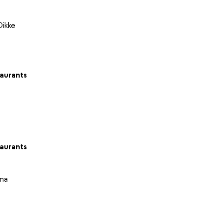
Dikke
aurants
aurants
ima