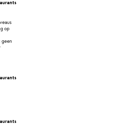
aurants
iveaus
ng op
t geen
r
aurants
aurants