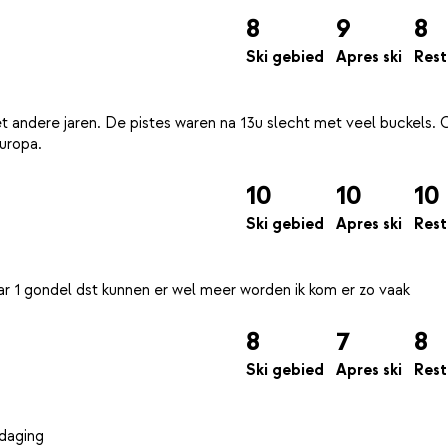
8
9
8
Ski gebied
Apres ski
Rest
t andere jaren. De pistes waren na 13u slecht met veel buckels. 
10
10
10
Ski gebied
Apres ski
Rest
8
7
8
Ski gebied
Apres ski
Rest