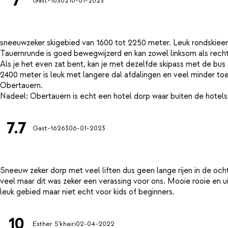
7
Gast-16302
10-01-2023
sneeuwzeker skigebied van 1600 tot 2250 meter. Leuk rondskieen
Tauernrunde is goed bewegwijzerd en kan zowel linksom als rec
Als je het even zat bent, kan je met dezelfde skipass met de bu
2400 meter is leuk met langere dal afdalingen en veel minder toeri
Obertauern.
7.7
Gast-16263
06-01-2023
Sneeuw zeker dorp met veel liften dus geen lange rijen in de och
veel maar dit was zeker een verassing voor ons. Mooie rooie en 
10
Esther S'khairi
02-04-2022