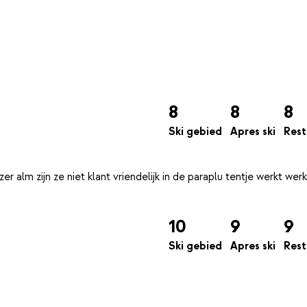
8
8
8
Ski gebied
Apres ski
Rest
rzer alm zijn ze niet klant vriendelijk in de paraplu tentje werkt wer
10
9
9
Ski gebied
Apres ski
Rest