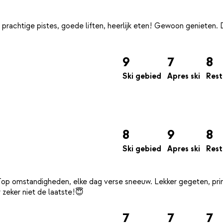
prachtige pistes, goede liften, heerlijk eten! Gewoon genieten. 
9
7
8
Ski gebied
Apres ski
Rest
8
9
8
Ski gebied
Apres ski
Rest
 Top omstandigheden, elke dag verse sneeuw. Lekker gegeten, pr
7
7
7