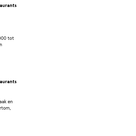
aurants
000 tot
in
aurants
vaak en
ortom,