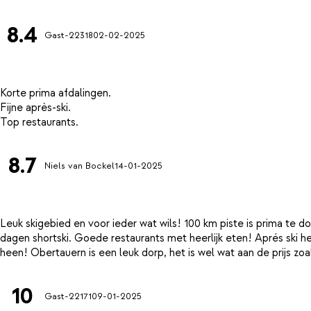
8.4
Gast-22318
02-02-2025
Korte prima afdalingen.
Fijne après-ski.
8.7
Niels van Bockel
14-01-2025
Leuk skigebied en voor ieder wat wils! 100 km piste is prima te 
dagen shortski. Goede restaurants met heerlijk eten! Aprés ski he
10
Gast-22171
09-01-2025