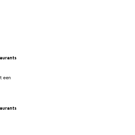
aurants
kt een
aurants