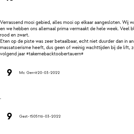
Verrassend mooi gebied, alles mooi op elkaar aangesloten. Wij w
en we hebben ons allemaal prima vermaakt de hele week. Veel bl
rood en zwart.
Eten op de piste was zeer betaalbaar, echt niet duurder dan in a
massatoerisme heeft, dus geen of weinig wachttijden bij de lift, z
9
Mc Gerrit
20-03-2022
9
Gast-15051
16-03-2022