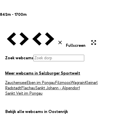
842m - 1700m
Vorige Webcam
Volgende Webcam
Vorige Webcam
Volgende Webcam
Uitvergroten
Sluiten
Fullscreen
Zoek webcams
Meer webcams in Salzburger Sportwelt
Zauchensee
Eben im Pongau
Filzmoos
Wagrain
Kleinarl
Radstadt
Flachau
Sankt Johann - Alpendorf
Sankt Veit im Pongau
Bekijk alle webcams in Oostenrijk