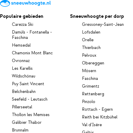
Populaire gebieden
Sneeuwhoogte per dorp
Carezza Ski
Gressoney-Saint-Jean
Damüls - Fontanella -
Lofsdalen
Faschina
Orelle
Hemsedal
Thierbach
Chamonix Mont Blanc
Pelvoux
Ovronnaz
Obereggen
Les Karellis
Mösern
Wildschönau
Faschina
Puy Saint Vincent
Grimentz
Belchenbahn
Rettenberg
Seefeld - Leutasch
Pinzolo
Pillerseetal
Rottach - Egern
Thollon les Memises
Reith bei Kitzbühel
Galibier Thabor
Val d'Isère
Brunnalm
Galtür