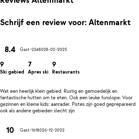
Reviews Altenmarkt
van Ski amadé te ontdekken.
Schrijf een review voor: Altenmarkt
8.4
Gast-22480
28-02-2025
9
7
9
Ski gebied
Apres ski
Restaurants
Wat een heerlijk klein gebied. Rustig en gemoedelijk en
fantastische hutten om te eten. Ook een leuke funslope. Voor
gezinnen en kleine kids: aanrader. Pistes zijn goed geprepareerd
10
Gast-16180
26-12-2022