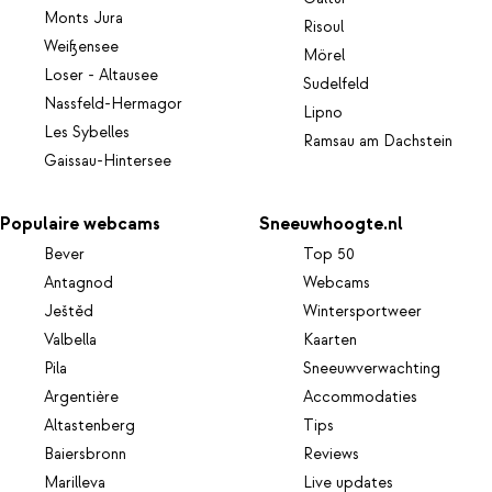
Monts Jura
Risoul
Weißensee
Mörel
Loser - Altausee
Sudelfeld
Nassfeld-Hermagor
Lipno
Les Sybelles
Ramsau am Dachstein
Gaissau-Hintersee
Populaire webcams
Sneeuwhoogte.nl
Bever
Top 50
Antagnod
Webcams
Ještěd
Wintersportweer
Valbella
Kaarten
Pila
Sneeuwverwachting
Argentière
Accommodaties
Altastenberg
Tips
Baiersbronn
Reviews
Marilleva
Live updates