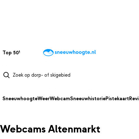
NAAR HOOFDINHOUD
Top 50
Webcams
Wintersportweer
Kaarten
Sneeuwverwacht
Sneeuwhoogte
Weer
Webcam
Sneeuwhistorie
Pistekaart
Rev
Webcams Altenmarkt