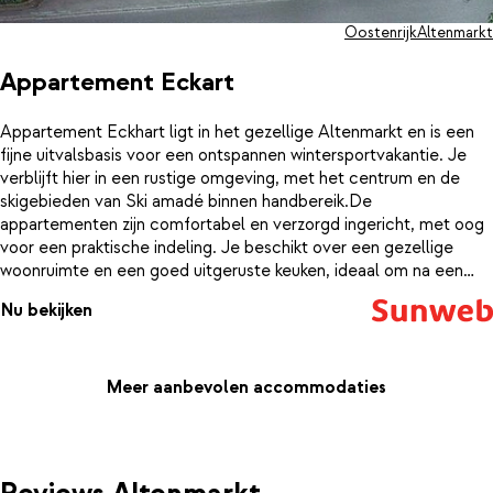
Oostenrijk
Altenmarkt
Appartement Eckart
Appartement Eckhart ligt in het gezellige Altenmarkt en is een
fijne uitvalsbasis voor een ontspannen wintersportvakantie. Je
verblijft hier in een rustige omgeving, met het centrum en de
skigebieden van Ski amadé binnen handbereik.De
appartementen zijn comfortabel en verzorgd ingericht, met oog
voor een praktische indeling. Je beschikt over een gezellige
woonruimte en een goed uitgeruste keuken, ideaal om na een
actieve dag op de piste samen te ontspannen. De warme,
Nu bekijken
typisch Oostenrijkse sfeer zorgt ervoor dat je je hier snel thuis
voelt. Na een dag in de sneeuw kom je heerlijk tot rust in je eigen
appartement. In de nabije omgeving vind je diverse restaurants,
winkels en mogelijkheden voor après-ski, waardoor je makkelijk de
Meer aanbevolen accommodaties
levendigheid van Altenmarkt opzoekt wanneer je daar zin in
hebt.Dankzij de gunstige ligging bereik je eenvoudig de pistes en
liften van het uitgebreide skigebied. Ook de skibus stopt vaak in
de buurt, wat het nog makkelijker maakt om verschillende delen