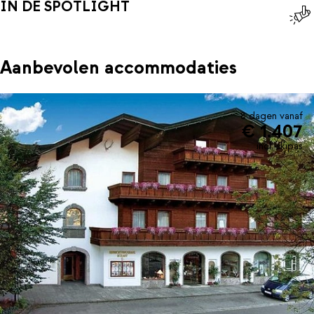
IN DE SPOTLIGHT
Aanbevolen accommodaties
8 dagen vanaf
€ 1.407
incl. skipas