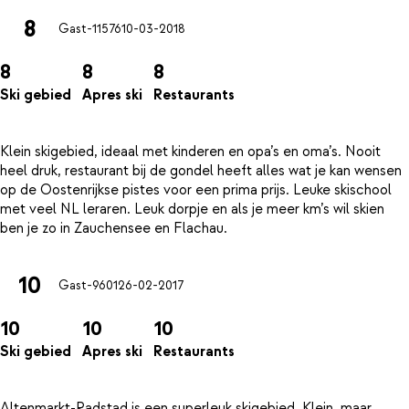
8
Gast-11576
10-03-2018
8
8
8
Ski gebied
Apres ski
Restaurants
Klein skigebied, ideaal met kinderen en opa’s en oma’s. Nooit
heel druk, restaurant bij de gondel heeft alles wat je kan wensen
op de Oostenrijkse pistes voor een prima prijs. Leuke skischool
met veel NL leraren. Leuk dorpje en als je meer km’s wil skien
10
Gast-9601
26-02-2017
10
10
10
Ski gebied
Apres ski
Restaurants
Altenmarkt-Radstad is een superleuk skigebied. Klein, maar