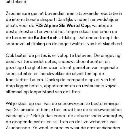
uitstekend.
Zauchensee geniet bovendien een uitstekende reputatie in
de internationale skisport. Jaarlijks vinden hier wedstrijden
plaats voor de
FIS Alpine Ski World Cup
, waarbij de
beste skiesters ter wereld het tegen elkaar opnemen op
de beroemde
Kälberloch
-afdaling. Dat onderstreept de
sportieve uitstraling en de hoge kwaliteit van het skigebied.
Ook buiten de pistes is er volop te beleven. De omgeving
biedt winterwandelroutes, sneeuwschoentochten en
gezellige berghutten waar je kunt genieten van regionale
specialiteiten en indrukwekkende uitzichten op de
Radstädter Tauern. Dankzij de compacte opzet van het
dorp liggen hotels, appartementen en restaurants vrijwel
allemaal op loopafstand van de liften.
Wil je skiën op een van de sneeuwzekerste bestemmingen
van Ski amadé of ben je benieuwd hoe de sneeuwcondities
vandaag zijn? Bekijk dan vooraf de actuele sneeuwhoogtes,
de geopende pistes en skiliften en de live webcams van
Zauchensee. Zo weet je precies waar de omstandigheden