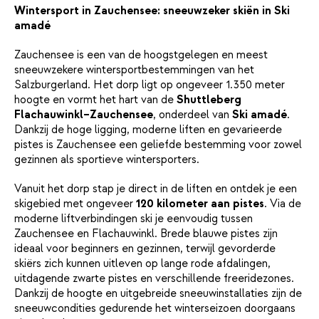
Wintersport in Zauchensee: sneeuwzeker skiën in Ski
amadé
Zauchensee is een van de hoogstgelegen en meest
sneeuwzekere wintersportbestemmingen van het
Salzburgerland. Het dorp ligt op ongeveer 1.350 meter
hoogte en vormt het hart van de
Shuttleberg
Flachauwinkl–Zauchensee
, onderdeel van
Ski amadé
.
Dankzij de hoge ligging, moderne liften en gevarieerde
pistes is Zauchensee een geliefde bestemming voor zowel
gezinnen als sportieve wintersporters.
Vanuit het dorp stap je direct in de liften en ontdek je een
skigebied met ongeveer
120 kilometer aan pistes
. Via de
moderne liftverbindingen ski je eenvoudig tussen
Zauchensee en Flachauwinkl. Brede blauwe pistes zijn
ideaal voor beginners en gezinnen, terwijl gevorderde
skiërs zich kunnen uitleven op lange rode afdalingen,
uitdagende zwarte pistes en verschillende freeridezones.
Dankzij de hoogte en uitgebreide sneeuwinstallaties zijn de
sneeuwcondities gedurende het winterseizoen doorgaans