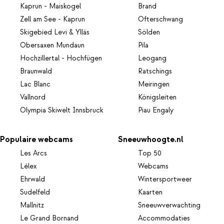
Kaprun - Maiskogel
Brand
Zell am See - Kaprun
Ofterschwang
Skigebied Levi & Ylläs
Sölden
Obersaxen Mundaun
Pila
Hochzillertal - Hochfügen
Leogang
Braunwald
Ratschings
Lac Blanc
Meiringen
Vallnord
Königsleiten
Olympia Skiwelt Innsbruck
Piau Engaly
Populaire webcams
Sneeuwhoogte.nl
Les Arcs
Top 50
Lélex
Webcams
Ehrwald
Wintersportweer
Sudelfeld
Kaarten
Mallnitz
Sneeuwverwachting
Le Grand Bornand
Accommodaties