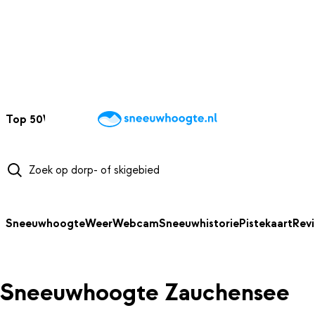
NAAR HOOFDINHOUD
Top 50
Webcams
Wintersportweer
Kaarten
Sneeuwverwacht
Sneeuwhoogte
Weer
Webcam
Sneeuwhistorie
Pistekaart
Rev
Sneeuwhoogte Zauchensee