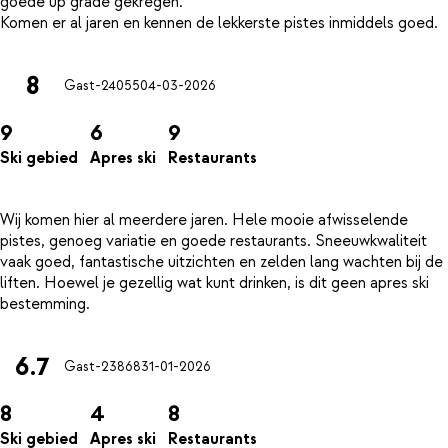
goede up grade gekregen.
8
Gast-24055
04-03-2026
9
6
9
Ski gebied
Apres ski
Restaurants
Wij komen hier al meerdere jaren. Hele mooie afwisselende
pistes, genoeg variatie en goede restaurants. Sneeuwkwaliteit
vaak goed, fantastische uitzichten en zelden lang wachten bij de
liften. Hoewel je gezellig wat kunt drinken, is dit geen apres ski
6.7
Gast-23868
31-01-2026
8
4
8
Ski gebied
Apres ski
Restaurants