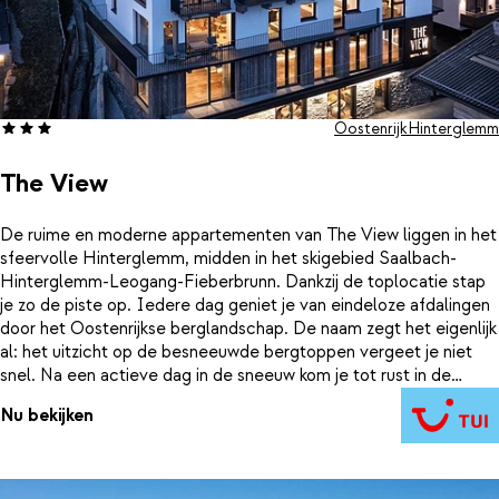
Oostenrijk
Hinterglemm
The View
De ruime en moderne appartementen van The View liggen in het
sfeervolle Hinterglemm, midden in het skigebied Saalbach-
Hinterglemm-Leogang-Fieberbrunn. Dankzij de toplocatie stap
je zo de piste op. Iedere dag geniet je van eindeloze afdalingen
door het Oostenrijkse berglandschap. De naam zegt het eigenlijk
al: het uitzicht op de besneeuwde bergtoppen vergeet je niet
snel. Na een actieve dag in de sneeuw kom je tot rust in de
wellnessruimte op het dakterras. Of je nu kiest voor sportieve
Nu bekijken
skidagen, gezellige après-ski of pure ontspanning, bij The View
kan het allemaal. In de omgeving vind je volop winterse
activiteiten. De Zwölferkogel biedt perfect geprepareerde
pistes voor zowel beginners als ervaren wintersporters. Of wat