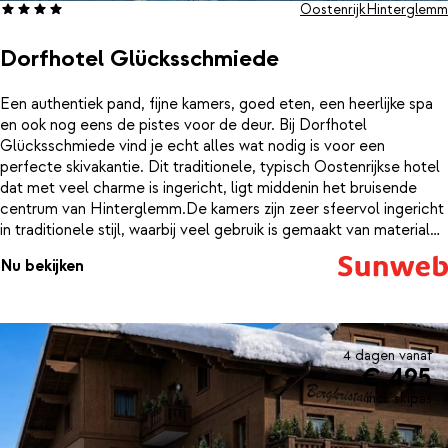
Oostenrijk
Hinterglemm
Dorfhotel Glücksschmiede
Een authentiek pand, fijne kamers, goed eten, een heerlijke spa
en ook nog eens de pistes voor de deur. Bij Dorfhotel
Glücksschmiede vind je echt alles wat nodig is voor een
perfecte skivakantie. Dit traditionele, typisch Oostenrijkse hotel
dat met veel charme is ingericht, ligt middenin het bruisende
centrum van Hinterglemm.De kamers zijn zeer sfeervol ingericht
in traditionele stijl, waarbij veel gebruik is gemaakt van materialen
uit de streek, zoals o.a. hout. Onder de lekkere dubbeldikke
Nu bekijken
Oostenrijkse dekbedden zul je ’s nachts zeker heel goed
slapen!Na een dag genieten op de piste kun je in de gezellige
stube met open haard relaxen met een goed glas wijn. Maar ook
bij de buitenbar is het na het skiën vaak heel gezellig; geniet hier
van een lekker après-ski drankje en de ondergaande zon. Zin om
4 dagen vanaf
€ 425
lekker te ontspannen? Duik dan eens de mooie ‘Almdorf Spa’ in!
Hier vind een overdekt zwembad en verschillende sauna’s om te
incl. skipas
relaxen. Voor de kleintjes is er het speciale Mickey Mouse
zwembad, waar ze naar hartenlust kunnen spetteren en