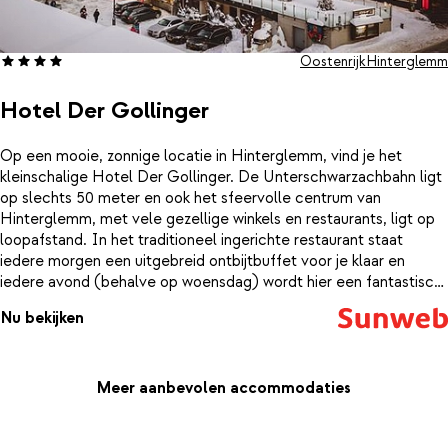
Oostenrijk
Hinterglemm
Hotel Der Gollinger
Op een mooie, zonnige locatie in Hinterglemm, vind je het
kleinschalige Hotel Der Gollinger. De Unterschwarzachbahn ligt
op slechts 50 meter en ook het sfeervolle centrum van
Hinterglemm, met vele gezellige winkels en restaurants, ligt op
loopafstand. In het traditioneel ingerichte restaurant staat
iedere morgen een uitgebreid ontbijtbuffet voor je klaar en
iedere avond (behalve op woensdag) wordt hier een fantastisch
5-gangen diner geserveerd. In de wellness kun je na een lange
Nu bekijken
skidag genieten van de sauna’s en het Turks stoombad.
Meer aanbevolen accommodaties