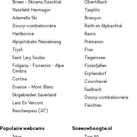
Brixen - Skirama Eisacktal
Obertilliach
Nassfeld-Hermagor
Tauplitz
Adamello Ski
Briançon
Doucy-combelouvière
Reith im Alpbachtal
Herlikovice
Rauris
Alpspitzbahn Nesselwang
Prémanon
Trysil
Ftan
Saint Lary Soulan
Tegernsee
Folgaria - Fiorentini - Alpe
Funäsfjällen
Cimbra
Erpfendorf
Cortina
Courchevel
Evasion - Mont Blanc
Saalbach
Skigebieden Sauerland
Doucy-combelouvière
Lans En Vercors
Feichten
Reschenpass (AT)
Populaire webcams
Sneeuwhoogte.nl