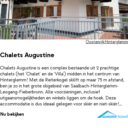
Oostenrijk
Hinterglemm
Chalets Augustine
Chalets Augustine is een complex bestaande uit 2 prachtige
chalets (het 'Chalet' en de 'Villa') midden in het centrum van
Hinterglemm! Met de Reiterkogel skilift op maar 75 m afstand,
ben je zo in het grote skigebied van Saalbach-Hinterglemm-
Leogang-Fieberbrunn. Alle voorzieningen, inclusief
uitgaansmogelijkheden en winkels liggen om de hoek. Deze
accommodatie is dus ideaal gelegen voor skiër en niet-skiër!
Nu bekijken
Summit Travel biedt beide types aan:
Chalet Augustine, 5 slaapkamers, 4 badkamers, max 12