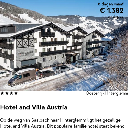
dacht je van een winterwandeling of rodelen? Liever een
8 dagen vanaf
€ 1.382
cultureel uitstapje? Bezoek dan Hinterglemmer Heimatmuseum
en ontdek nog veel meer over de geschiedenis van deze regio.
incl. skipas
The View is dé ideale uitvalsbasis voor een onvergetelijke
wintersportvakantie in de Oostenrijkse Alpen.
Oostenrijk
Hinterglemm
Hotel and Villa Austria
Op de weg van Saalbach naar Hinterglemm ligt het gezellige
Hotel and Villa Austria. Dit populaire familie hotel staat bekend