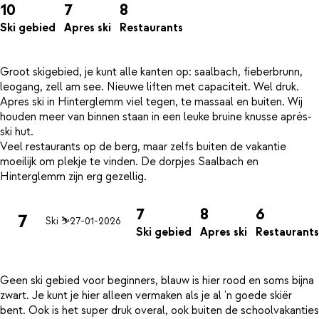
10
7
8
Ski gebied
Apres ski
Restaurants
Groot skigebied, je kunt alle kanten op: saalbach, fieberbrunn,
leogang, zell am see. Nieuwe liften met capaciteit. Wel druk.
Apres ski in Hinterglemm viel tegen, te massaal en buiten. Wij
houden meer van binnen staan in een leuke bruine knusse après-
ski hut.
Veel restaurants op de berg, maar zelfs buiten de vakantie
moeilijk om plekje te vinden. De dorpjes Saalbach en
7
8
6
7
Ski ⛷
27-01-2026
Ski gebied
Apres ski
Restaurants
Geen ski gebied voor beginners, blauw is hier rood en soms bijna
zwart. Je kunt je hier alleen vermaken als je al 'n goede skiër
bent. Ook is het super druk overal, ook buiten de schoolvakanties