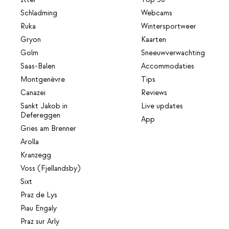
Itter
Top 50
Schladming
Webcams
Ruka
Wintersportweer
Gryon
Kaarten
Golm
Sneeuwverwachting
Saas-Balen
Accommodaties
Montgenèvre
Tips
Canazei
Reviews
Sankt Jakob in
Live updates
Defereggen
App
Gries am Brenner
Arolla
Kranzegg
Voss (Fjellandsby)
Sixt
Praz de Lys
Piau Engaly
Praz sur Arly