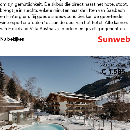
om zijn gemütlichkeit. De skibus die direct naast het hotel stopt,
brengt je in slechts enkele minuten naar de liften van Saalbach
en Hinterglem. Bij goede sneeuwcondities kan de geoefende
wintersporter afdalen tot aan de deur van het hotel. Alle kamers
van Hotel and Villa Austria zijn modern en gezellig ingericht en
voorzien van tv en een nette badkamer.Na het skiën, kun je
Nu bekijken
genieten van de bruisende après-ski van Saalbach of
Hinterglem, of weer terug naar het sfeervolle Hotel Austria waar
je onder het genot van een drankje in de lounge weer bijkomt van
weer een mooie dag in de Alpen. Voor wat meer ontspanning
duik je het mooie wellnesscenter in, waar je weer helemaal
8 dagen vanaf
€ 1.585
opwarmt in de sauna of het kruidenstoombad. In het restaurant
dat in traditionele Tiroler stijl is ingericht kun je genieten van
incl. skipas
Oostenrijkse gerechten. Een paar keer per week staat er een
thema buffet voor je klaar.