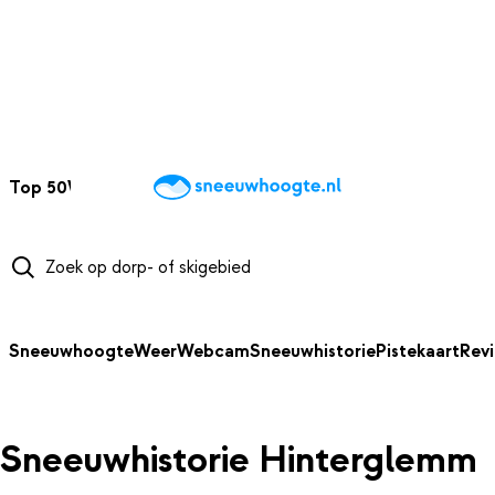
NAAR HOOFDINHOUD
Top 50
Webcams
Wintersportweer
Kaarten
Sneeuwverwacht
Sneeuwhoogte
Weer
Webcam
Sneeuwhistorie
Pistekaart
Rev
Sneeuwhistorie Hinterglemm