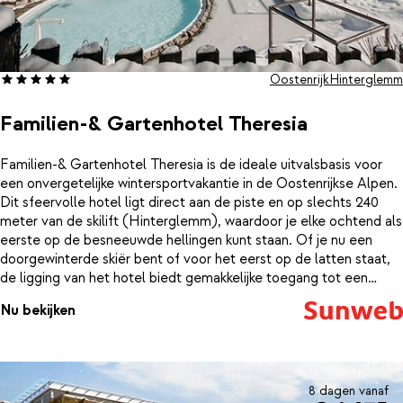
Oostenrijk
Hinterglemm
Familien-& Gartenhotel Theresia
Familien-& Gartenhotel Theresia is de ideale uitvalsbasis voor
een onvergetelijke wintersportvakantie in de Oostenrijkse Alpen.
Dit sfeervolle hotel ligt direct aan de piste en op slechts 240
meter van de skilift (Hinterglemm), waardoor je elke ochtend als
eerste op de besneeuwde hellingen kunt staan. Of je nu een
doorgewinterde skiër bent of voor het eerst op de latten staat,
de ligging van het hotel biedt gemakkelijke toegang tot een
uitgebreid skigebied met perfect geprepareerde pistes voor elk
Nu bekijken
niveau. Na een dag vol winterse avonturen is ontspannen in het
hotel een must, waar de comfortabele kamers, gezellige lounges
en een luxe wellnessruimte met sauna en binnenzwembad op je
wachten. In het restaurant geniet je, all inclusive, van heerlijke
gerechten. Bereid met lokale ingrediënten, worden je
8 dagen vanaf