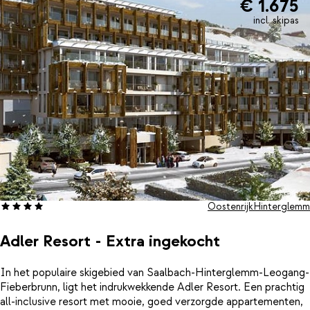
€ 1.675
smaakpapillen verwend, terwijl je uitkijkt over het winterse
landschap. Let op: hoewel dit hotel officieel in de gemeente
incl. skipas
Saalbach ligt, liggen de skiliften en ook het centrum van
Hinterglemm dichterbij. Wij bieden dan ook les & materiaalhuur
aan in Hinterglemm.
Oostenrijk
Hinterglemm
Adler Resort - Extra ingekocht
In het populaire skigebied van Saalbach-Hinterglemm-Leogang-
Fieberbrunn, ligt het indrukwekkende Adler Resort. Een prachtig
all-inclusive resort met mooie, goed verzorgde appartementen,