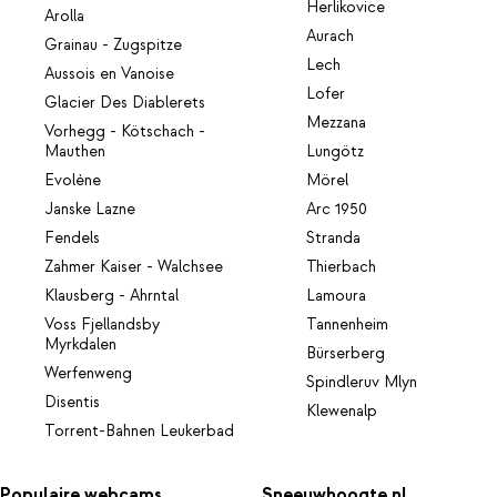
Herlikovice
Arolla
Aurach
Grainau - Zugspitze
Lech
Aussois en Vanoise
Lofer
Glacier Des Diablerets
Mezzana
Vorhegg - Kötschach -
Mauthen
Lungötz
Evolène
Mörel
Janske Lazne
Arc 1950
Fendels
Stranda
Zahmer Kaiser - Walchsee
Thierbach
Klausberg - Ahrntal
Lamoura
Voss Fjellandsby
Tannenheim
Myrkdalen
Bürserberg
Werfenweng
Spindleruv Mlyn
Disentis
Klewenalp
Torrent-Bahnen Leukerbad
Populaire webcams
Sneeuwhoogte.nl