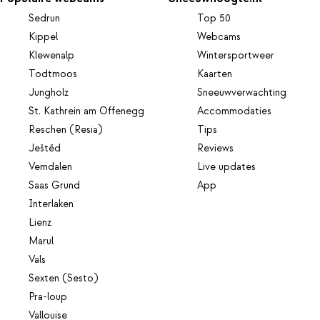
Sedrun
Top 50
Kippel
Webcams
Klewenalp
Wintersportweer
Todtmoos
Kaarten
Jungholz
Sneeuwverwachting
St. Kathrein am Offenegg
Accommodaties
Reschen (Resia)
Tips
Ještěd
Reviews
Vemdalen
Live updates
Saas Grund
App
Interlaken
Lienz
Marul
Vals
Sexten (Sesto)
Pra-loup
Vallouise