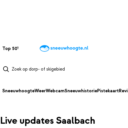
NAAR HOOFDINHOUD
Top 50
Webcams
Wintersportweer
Kaarten
Sneeuwverwacht
Sneeuwhoogte
Weer
Webcam
Sneeuwhistorie
Pistekaart
Rev
Live updates Saalbach