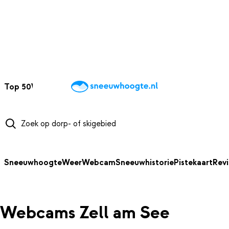
NAAR HOOFDINHOUD
Top 50
Webcams
Wintersportweer
Kaarten
Sneeuwverwacht
Sneeuwhoogte
Weer
Webcam
Sneeuwhistorie
Pistekaart
Rev
Webcams Zell am See