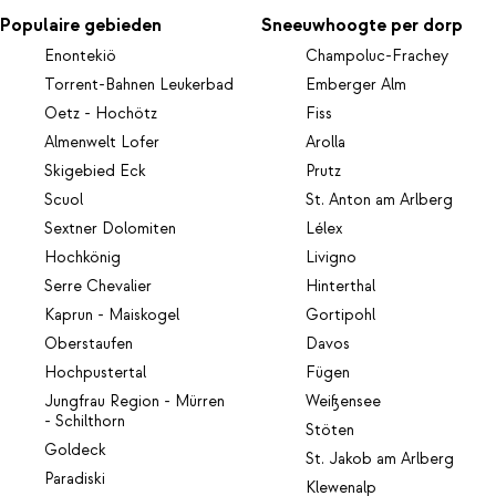
Populaire gebieden
Sneeuwhoogte per dorp
Enontekiö
Champoluc-Frachey
Torrent-Bahnen Leukerbad
Emberger Alm
Oetz - Hochötz
Fiss
Almenwelt Lofer
Arolla
Skigebied Eck
Prutz
Scuol
St. Anton am Arlberg
Sextner Dolomiten
Lélex
Hochkönig
Livigno
Serre Chevalier
Hinterthal
Kaprun - Maiskogel
Gortipohl
Oberstaufen
Davos
Hochpustertal
Fügen
Jungfrau Region - Mürren
Weißensee
- Schilthorn
Stöten
Goldeck
St. Jakob am Arlberg
Paradiski
Klewenalp