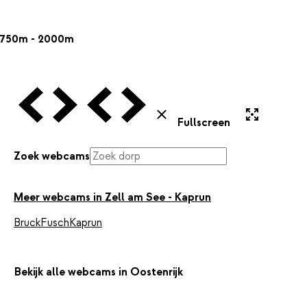
750m - 2000m
Vorige Webcam
Volgende Webcam
Vorige Webcam
Volgende Webcam
Uitvergroten
Sluiten
Fullscreen
Zoek webcams
Meer webcams in Zell am See - Kaprun
Bruck
Fusch
Kaprun
Bekijk alle webcams in Oostenrijk