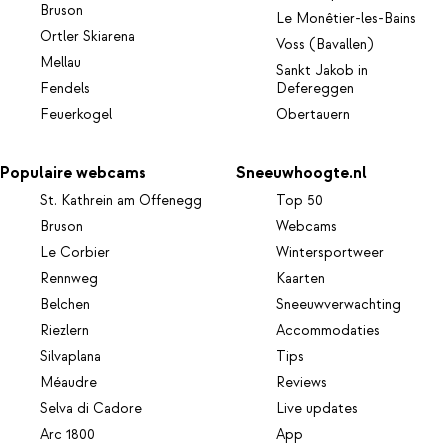
Bruson
Le Monêtier-les-Bains
Ortler Skiarena
Voss (Bavallen)
Mellau
Sankt Jakob in
Fendels
Defereggen
Feuerkogel
Obertauern
Populaire webcams
Sneeuwhoogte.nl
St. Kathrein am Offenegg
Top 50
Bruson
Webcams
Le Corbier
Wintersportweer
Rennweg
Kaarten
Belchen
Sneeuwverwachting
Riezlern
Accommodaties
Silvaplana
Tips
Méaudre
Reviews
Selva di Cadore
Live updates
Arc 1800
App