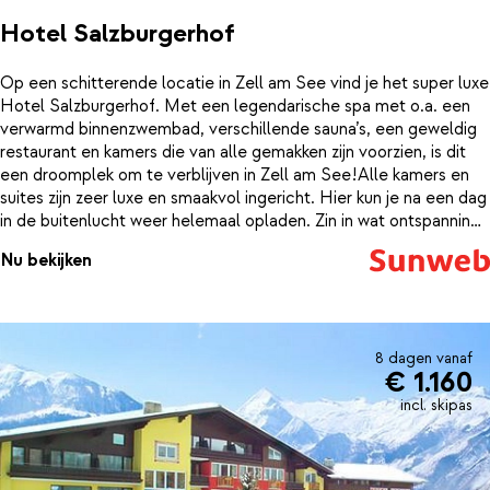
Hotel Salzburgerhof
Op een schitterende locatie in Zell am See vind je het super luxe
Hotel Salzburgerhof. Met een legendarische spa met o.a. een
verwarmd binnenzwembad, verschillende sauna’s, een geweldig
restaurant en kamers die van alle gemakken zijn voorzien, is dit
een droomplek om te verblijven in Zell am See!Alle kamers en
suites zijn zeer luxe en smaakvol ingericht. Hier kun je na een dag
in de buitenlucht weer helemaal opladen. Zin in wat ontspanning?
In de wellness van meer dan 3500 m² kun je kiezen uit een
Nu bekijken
uitgebreide reeks sauna’s, stoombaden en massages. De
ondergrondse 'Sole-Dome' is gevuld met zout van de Dode Zee.
Dit is een speciaal hoogtepunt waar je heerlijk in het water kunt
drijven.Je verblijft in Hotel Salzburgerhof op basis van
volpension en dat betekent ’s morgens & ’s avonds genieten van
8 dagen vanaf
€ 1.160
fantastische maaltijden. Het restaurant staat garant voor
geweldig eten.. Gault Millau waardeerde de culinaire
incl. skipas
hoogstandjes in het restaurant met 3 koksmutsen.