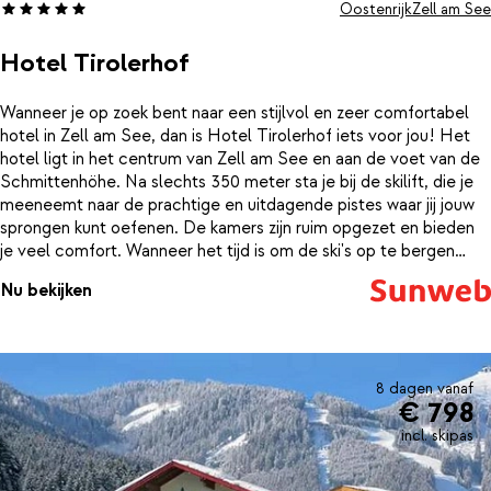
Oostenrijk
Zell am See
Hotel Tirolerhof
Wanneer je op zoek bent naar een stijlvol en zeer comfortabel
hotel in Zell am See, dan is Hotel Tirolerhof iets voor jou! Het
hotel ligt in het centrum van Zell am See en aan de voet van de
Schmittenhöhe. Na slechts 350 meter sta je bij de skilift, die je
meeneemt naar de prachtige en uitdagende pistes waar jij jouw
sprongen kunt oefenen. De kamers zijn ruim opgezet en bieden
je veel comfort. Wanneer het tijd is om de ski's op te bergen
voor de avond kun je in het moderne en uitgebreide
Nu bekijken
wellnesscentrum weer helemaal bijkomen van een actieve dag in
de sneeuw.
8 dagen vanaf
€ 798
incl. skipas