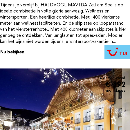
Tijdens je verblijf bij HAIDVOGL MAVIDA Zell am See is de
ideale combinatie in volle glorie aanwezig. Wellness en
wintersporten. Een heerlijke combinatie. Met 1400 vierkante
meter aan wellnessfaciliteiten. En de skipistes op loopafstand
van het viersterrenhotel. Met 408 kilometer aan skipistes is hier
genoeg te ontdekken. Van langlaufen tot aprés-skiën. Mooier
kan het bijna niet worden tijdens je wintersportvakantie in
Salzburgerland. Laad weer helemaal op dankzij de rust vam Zell
Nu bekijken
am See. Of dankzij een ontspannende massage bij HAIDVOGL
MAVIDA Zell am See. Opwarmen van al je winteravonturen doe
je natuurlijk in de sauna. En de voetjes gaan omhoog in de
comfortabele en ruime kamers van het hotel. Wie wist dat een
wintersportvakantie in Oostenrijk zo ontspannend kon zijn?
4 dagen vanaf
€ 392
incl. skipas