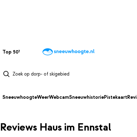
NAAR HOOFDINHOUD
Top 50
Webcams
Wintersportweer
Kaarten
Sneeuwverwacht
Sneeuwhoogte
Weer
Webcam
Sneeuwhistorie
Pistekaart
Rev
Reviews Haus im Ennstal