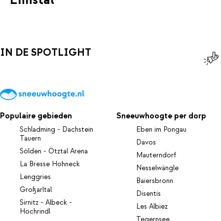
IN DE SPOTLIGHT
Populaire gebieden
Sneeuwhoogte per dorp
Schladming - Dachstein
Eben im Pongau
Tauern
Davos
Sölden - Ötztal Arena
Mauterndorf
La Bresse Hohneck
Nesselwängle
Lenggries
Baiersbronn
Großarltal
Disentis
Sirnitz - Albeck -
Les Albiez
Hochrindl
Tegernsee