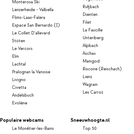
Monterosa Ski
Rußbach
Lenzerheide - Valbella
Dienten
Flims-Laax-Falera
Filet
Espace San Bernardo (I)
La Faucille
Le Collet D'allevard
Unteriberg
Stöten
Alpbach
Le Vercors
Aschau
Elm
Manigod
Lachtal
Riscone (Reischach)
Pralognan la Vanoise
Lienz
Livigno
Wagrain
Civetta
Les Carroz
Andelsbuch
Evolène
Populaire webcams
Sneeuwhoogte.nl
Le Monêtier-les-Bains
Top 50