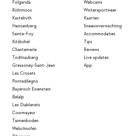
Folgarida
Webcams
Rohrmoos
Wintersportweer
Kastelruth
Kaarten
Hainzenberg
Sneeuwverwachting
Sainte-Foy
Accommodaties
Kitzbühel
Tips
Chantemerle
Reviews
Todtnauberg
Live updates
Gressoney-Saint-Jean
App
Les Crosets
Pontedilegno
Bayerisch Eisenstein
Belalp
Les Diablerets
Courmayeur
Tannenboden
Welschnofen