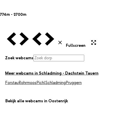
774m - 2700m
Vorige Webcam
Volgende Webcam
Vorige Webcam
Volgende Webcam
Uitvergroten
Sluiten
Fullscreen
Zoek webcams
Meer webcams in Schladming - Dachstein Tauern
Forstau
Rohrmoos
Pichl
Schladming
Pruggern
Bekijk alle webcams in Oostenrijk