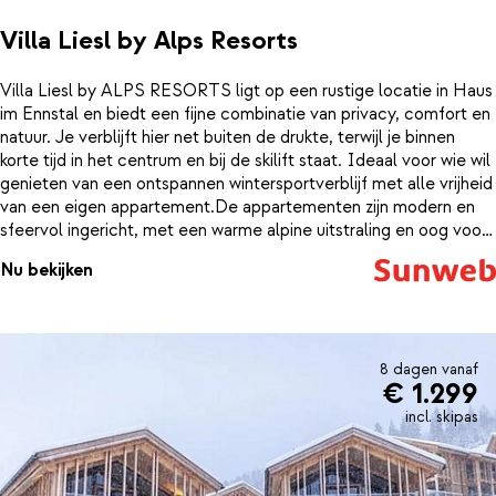
Villa Liesl by Alps Resorts
Villa Liesl by ALPS RESORTS ligt op een rustige locatie in Haus
im Ennstal en biedt een fijne combinatie van privacy, comfort en
natuur. Je verblijft hier net buiten de drukte, terwijl je binnen
korte tijd in het centrum en bij de skilift staat. Ideaal voor wie wil
genieten van een ontspannen wintersportverblijf met alle vrijheid
van een eigen appartement.De appartementen zijn modern en
sfeervol ingericht, met een warme alpine uitstraling en oog voor
detail. Natuurlijke materialen, lichte ruimtes en grote ramen
Nu bekijken
zorgen voor een aangename en uitnodigende sfeer. De volledig
uitgeruste keuken, comfortabele zithoek en ruime slaapkamers
maken het verblijf perfect voor gezinnen of vriendengroepen die
samen willen genieten. Na een dag in de sneeuw is het heerlijk
thuiskomen. Ontspan in de sauna of kom tot rust op het terras of
8 dagen vanaf
€ 1.299
balkon met uitzicht op de besneeuwde bergen. Terwijl de frisse
berglucht je omringt, laad je helemaal op voor een nieuwe dag
incl. skipas
vol activiteiten.Dankzij de gunstige ligging bereik je eenvoudig
zowel de piste als het gezellige centrum met restaurants en
winkels. Of je nu komt om te skiën, wandelen of gewoon even te