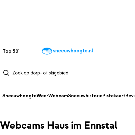
NAAR HOOFDINHOUD
Top 50
Webcams
Wintersportweer
Kaarten
Sneeuwverwacht
Sneeuwhoogte
Weer
Webcam
Sneeuwhistorie
Pistekaart
Rev
Webcams Haus im Ennstal