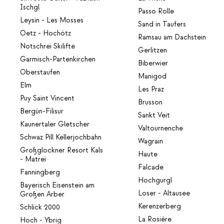
Ischgl
Passo Rolle
Leysin - Les Mosses
Sand in Taufers
Oetz - Hochötz
Ramsau am Dachstein
Notschrei Skilifte
Gerlitzen
Garmisch-Partenkirchen
Biberwier
Oberstaufen
Manigod
Elm
Les Praz
Puy Saint Vincent
Brusson
Bergün-Filisur
Sankt Veit
Kaunertaler Gletscher
Valtournenche
Schwaz Pill Kellerjochbahn
Wagrain
Großglockner Resort Kals
Haute
- Matrei
Falcade
Fanningberg
Hochgurgl
Bayerisch Eisenstein am
Loser - Altausee
Großen Arber
Kerenzerberg
Schlick 2000
La Rosière
Hoch - Ybrig