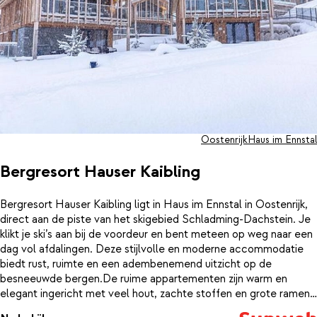
onthaasten — bij Villa Liesl by ALPS RESORTS ervaar je de
wintersport in alle comfort, met volop rust en ruimte om je heen.
Oostenrijk
Haus im Ennstal
Bergresort Hauser Kaibling
Bergresort Hauser Kaibling ligt in Haus im Ennstal in Oostenrijk,
direct aan de piste van het skigebied Schladming-Dachstein. Je
klikt je ski’s aan bij de voordeur en bent meteen op weg naar een
dag vol afdalingen. Deze stijlvolle en moderne accommodatie
biedt rust, ruimte en een adembenemend uitzicht op de
besneeuwde bergen.De ruime appartementen zijn warm en
elegant ingericht met veel hout, zachte stoffen en grote ramen.
Je voelt meteen de luxe van een goed doordacht interieur: een