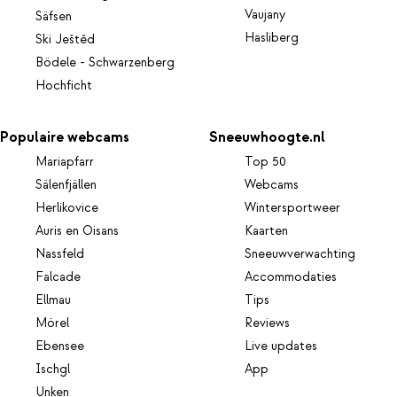
Vaujany
Säfsen
Hasliberg
Ski Ještěd
Bödele - Schwarzenberg
Hochficht
Populaire webcams
Sneeuwhoogte.nl
Mariapfarr
Top 50
Sälenfjällen
Webcams
Herlikovice
Wintersportweer
Auris en Oisans
Kaarten
Nassfeld
Sneeuwverwachting
Falcade
Accommodaties
Ellmau
Tips
Mörel
Reviews
Ebensee
Live updates
Ischgl
App
Unken