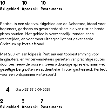
10
10
10
Ski gebied
Apres ski
Restaurants
Pertisau is een sfeervol skigebied aan de Achensee, ideaal voor
beginners, gezinnen én gevorderde skiërs die van rust en brede
pistes houden. Het gebied is overzichtelijk, zonder lange
wachttijden, en voor meer uitdaging ligt het gevarieerde
Christlum op korte afstand.
Met 200 km aan loipes is Pertisau een topbestemming voor
langlaufers, en winterwandelaars genieten van prachtige routes
door besneeuwde bossen. Geen uitbundige après-ski, maar wel
gezellige berghutten en authentieke Tiroler gastvrijheid. Perfect
4
Gast-22188
15-01-2025
2
3
7
Ski gebied
Apres ski
Restaurants