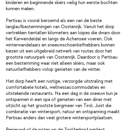
kinderen en beginnende skiërs veilig hun eerste bochten
kunnen maken.
Pertisau is vooral beroemd als een van de beste
langlaufbestemmingen van Oostenrijk. Vanuit het dorp
vertrekken tientallen kilometers aan loipes die dwars door
het Karwendeldal en langs de Achensee voeren. Ook
winterwandelaars en sneeuwschoenliefhebbers kunnen
kiezen uit een uitgebreid netwerk van routes door het
grootste natuurpark van Oostenrijk. Daardoor is Pertisau
een bestemming waar niet alleen skiërs, maar ook
natuurliefhebbers volop genieten van de winter.
Het dorp heeft een rustige, verzorgde uitstraling met
comfortabele hotels, wellnessaccommodaties en
uitstekende restaurants. Na een dag in de sneeuw kun je
ontspannen in een spa of genieten van een diner met
uitzicht op het grootste bergmeer van Tirol. Juist die
combinatie van wintersport, natuur en ontspanning maakt
Pertisau anders dan veel grotere wintersportplaatsen.
Benieuwd of de pistes op de Zwölferkopf perfect