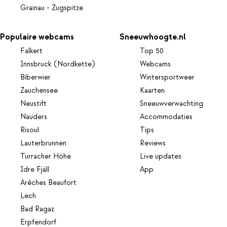
Grainau - Zugspitze
Populaire webcams
Sneeuwhoogte.nl
Falkert
Top 50
Innsbruck (Nordkette)
Webcams
Biberwier
Wintersportweer
Zauchensee
Kaarten
Neustift
Sneeuwverwachting
Nauders
Accommodaties
Risoul
Tips
Lauterbrunnen
Reviews
Turracher Höhe
Live updates
Idre Fjäll
App
Arêches Beaufort
Lech
Bad Ragaz
Erpfendorf