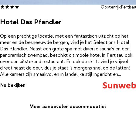
Oostenrijk
Pertisau
Hotel Das Pfandler
Op een prachtige locatie, met een fantastisch uitzicht op het
meer en de besneeuwde bergen, vind je het Selections Hotel
Das Pfandler. Naast een grote spa met diverse sauna’s en een
panoramisch zwembad, beschikt dit mooie hotel in Pertisau ook
over een uitstekend restaurant. En ook de skilift vind je vrijwel
direct naast de deur, dus je staat ’s morgens snel op de latten!
Alle kamers zijn smaakvol en in landelijke stijl ingericht en
beschikken allemaal over een zithoek/bank en een balkon met
Nu bekijken
uitzicht op de mooie omgeving van Pertisau.
Meer aanbevolen accommodaties