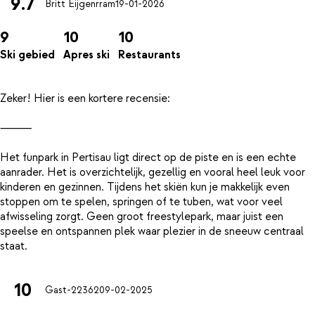
9.7
Britt Eijgenrram
19-01-2026
9
10
10
Ski gebied
Apres ski
Restaurants
Zeker! Hier is een kortere recensie:
⸻
Het funpark in Pertisau ligt direct op de piste en is een echte
aanrader. Het is overzichtelijk, gezellig en vooral heel leuk voor
kinderen en gezinnen. Tijdens het skiën kun je makkelijk even
stoppen om te spelen, springen of te tuben, wat voor veel
afwisseling zorgt. Geen groot freestylepark, maar juist een
speelse en ontspannen plek waar plezier in de sneeuw centraal
10
Gast-22362
09-02-2025