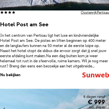
Oostenrijk
Pertisau
Hotel Post am See
In het centrum van Pertisau ligt het luxe en kindvriendelijke
Hotel Post am See. De pistes en liften beginnen op 400 meter
en de langlaufers kunnen na 50 meter al de eerste loipe op.
Naast het hotel stopt de skibus die ervoor zorgt dat jij snel jouw
eerste afdaling kunt maken.Na een dag buiten kom je weer
helemaal tot rust in de sfeervolle, ruime kamers. Wil je nog meer
rust? Breng dan eens een bezoekje aan het uitgebreide
wellnesscenter met een sauna, Turks stoombad, infra rood
Nu bekijken
cabine. Tegen een kleine vergoeding kun je je spieren los laten
maken met een stevige massage. Vergeet ook zeker het
verwarmde buitenzwembad te bezoeken! Ben je na een actieve
dag nog niet al je energie kwijt, dan kun je nog even lekker
sporten in de fitnessruimte van het hotel terwijl de kinderen
8 dagen vanaf
€ 999
lekker ravotten in de speelruimte. Sluit de dag af met een
smaakvolle maaltijd in het restaurant of met een drankje in de bar
incl. skipas