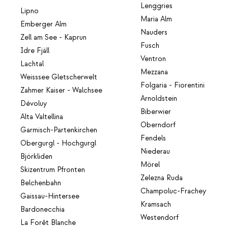
Lenggries
Lipno
Maria Alm
Emberger Alm
Nauders
Zell am See - Kaprun
Fusch
Idre Fjäll
Ventron
Lachtal
Mezzana
Weisssee Gletscherwelt
Folgaria - Fiorentini
Zahmer Kaiser - Walchsee
Arnoldstein
Dévoluy
Biberwier
Alta Valtellina
Oberndorf
Garmisch-Partenkirchen
Fendels
Obergurgl - Hochgurgl
Niederau
Björkliden
Mörel
Skizentrum Pfronten
Zelezna Ruda
Belchenbahn
Champoluc-Frachey
Gaissau-Hintersee
Kramsach
Bardonecchia
Westendorf
La Forêt Blanche