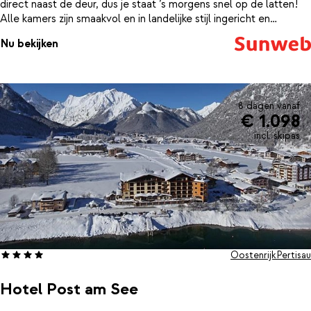
direct naast de deur, dus je staat ’s morgens snel op de latten!
Alle kamers zijn smaakvol en in landelijke stijl ingericht en
beschikken allemaal over een zithoek/bank en een balkon met
Nu bekijken
uitzicht op de mooie omgeving van Pertisau.
8 dagen vanaf
€ 1.098
incl. skipas
Oostenrijk
Pertisau
Hotel Post am See