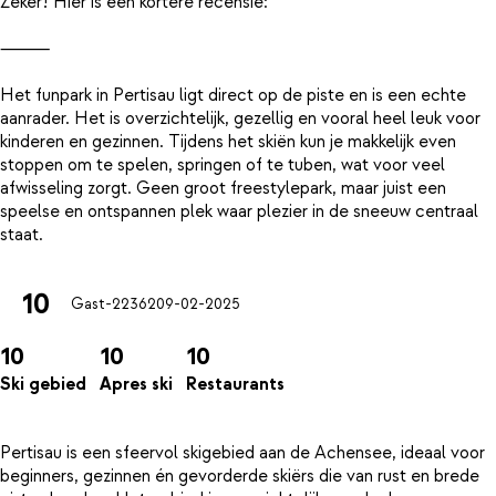
Zeker! Hier is een kortere recensie:
⸻
Het funpark in Pertisau ligt direct op de piste en is een echte
aanrader. Het is overzichtelijk, gezellig en vooral heel leuk voor
kinderen en gezinnen. Tijdens het skiën kun je makkelijk even
stoppen om te spelen, springen of te tuben, wat voor veel
afwisseling zorgt. Geen groot freestylepark, maar juist een
speelse en ontspannen plek waar plezier in de sneeuw centraal
10
Gast-22362
09-02-2025
10
10
10
Ski gebied
Apres ski
Restaurants
Pertisau is een sfeervol skigebied aan de Achensee, ideaal voor
beginners, gezinnen én gevorderde skiërs die van rust en brede