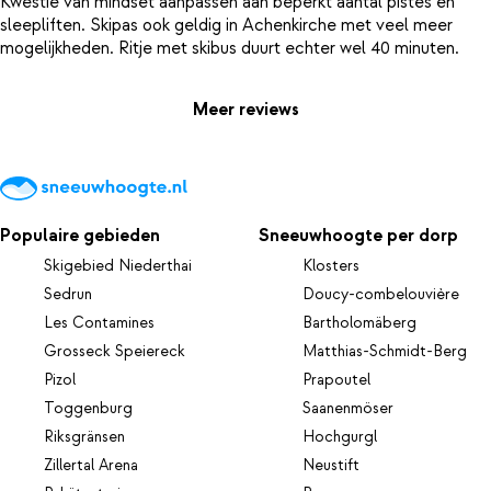
Kwestie van mindset aanpassen aan beperkt aantal pistes en
sleepliften. Skipas ook geldig in Achenkirche met veel meer
Meer reviews
Populaire gebieden
Sneeuwhoogte per dorp
Skigebied Niederthai
Klosters
Sedrun
Doucy-combelouvière
Les Contamines
Bartholomäberg
Grosseck Speiereck
Matthias-Schmidt-Berg
Pizol
Prapoutel
Toggenburg
Saanenmöser
Riksgränsen
Hochgurgl
Zillertal Arena
Neustift