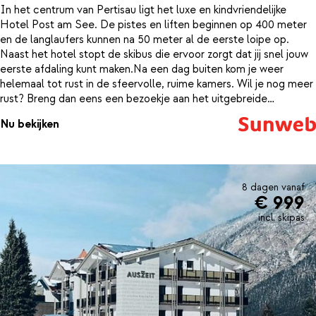
In het centrum van Pertisau ligt het luxe en kindvriendelijke
Hotel Post am See. De pistes en liften beginnen op 400 meter
en de langlaufers kunnen na 50 meter al de eerste loipe op.
Naast het hotel stopt de skibus die ervoor zorgt dat jij snel jouw
eerste afdaling kunt maken.Na een dag buiten kom je weer
helemaal tot rust in de sfeervolle, ruime kamers. Wil je nog meer
rust? Breng dan eens een bezoekje aan het uitgebreide
wellnesscenter met een sauna, Turks stoombad, infra rood
Nu bekijken
cabine. Tegen een kleine vergoeding kun je je spieren los laten
maken met een stevige massage. Vergeet ook zeker het
verwarmde buitenzwembad te bezoeken! Ben je na een actieve
dag nog niet al je energie kwijt, dan kun je nog even lekker
sporten in de fitnessruimte van het hotel terwijl de kinderen
8 dagen vanaf
€ 999
lekker ravotten in de speelruimte. Sluit de dag af met een
smaakvolle maaltijd in het restaurant of met een drankje in de bar
incl. skipas
van het hotel.