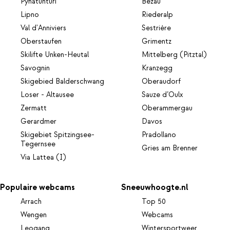
Pyhätunturi
Bezau
Lipno
Riederalp
Val d'Anniviers
Sestrière
Oberstaufen
Grimentz
Skilifte Unken-Heutal
Mittelberg (Pitztal)
Savognin
Kranzegg
Skigebied Balderschwang
Oberaudorf
Loser - Altausee
Sauze d’Oulx
Zermatt
Oberammergau
Gerardmer
Davos
Skigebiet Spitzingsee-
Pradollano
Tegernsee
Gries am Brenner
Via Lattea (I)
Populaire webcams
Sneeuwhoogte.nl
Arrach
Top 50
Wengen
Webcams
Leogang
Wintersportweer