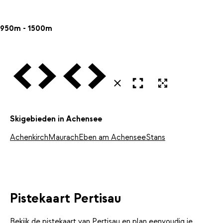
950m - 1500m
Vorige
Volgende
Vorige
Volgende
Open in volledig scherm
Uitvergroten
Sluiten
Skigebieden in Achensee
Achenkirch
Maurach
Eben am Achensee
Stans
Pistekaart Pertisau
Bekijk de pistekaart van Pertisau en plan eenvoudig je