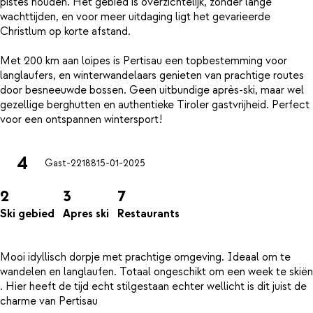
pistes houden. Het gebied is overzichtelijk, zonder lange
wachttijden, en voor meer uitdaging ligt het gevarieerde
Christlum op korte afstand.
Met 200 km aan loipes is Pertisau een topbestemming voor
langlaufers, en winterwandelaars genieten van prachtige routes
door besneeuwde bossen. Geen uitbundige après-ski, maar wel
gezellige berghutten en authentieke Tiroler gastvrijheid. Perfect
4
Gast-22188
15-01-2025
2
3
7
Ski gebied
Apres ski
Restaurants
Mooi idyllisch dorpje met prachtige omgeving. Ideaal om te
wandelen en langlaufen. Totaal ongeschikt om een week te skiën
. Hier heeft de tijd echt stilgestaan echter wellicht is dit juist de