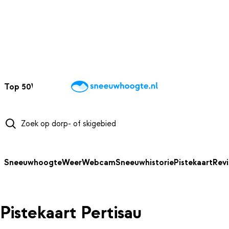
NAAR HOOFDINHOUD
Top 50
Webcams
Wintersportweer
Kaarten
Sneeuwverwacht
Sneeuwhoogte
Weer
Webcam
Sneeuwhistorie
Pistekaart
Rev
Pistekaart Pertisau