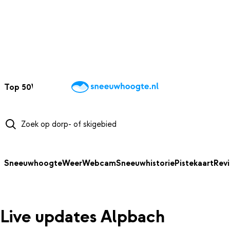
NAAR HOOFDINHOUD
Top 50
Webcams
Wintersportweer
Kaarten
Sneeuwverwacht
Sneeuwhoogte
Weer
Webcam
Sneeuwhistorie
Pistekaart
Rev
Live updates Alpbach