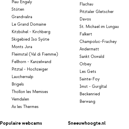
Piau Engaly
Flachau
Stöten
Pitztaler Gletscher
Grandvalira
Davos
Le Grand Domaine
St. Michael im Lungau
Kitzbühel - Kirchberg
Falkert
Skigebied Iso Syöte
Champoluc-Frachey
Monts Jura
Andermatt
Fleimstal (Val di Fiemme)
Sankt Oswald
Fellhorn - Kanzelwand
Orbey
Pitztal - Hochzeiger
Les Gets
Lauchernalp
Sainte-Foy
Brigels
Imst - Gurgltal
Thollon les Memises
Beckenried
Vemdalen
Berwang
Ax les Thermes
Populaire webcams
Sneeuwhoogte.nl